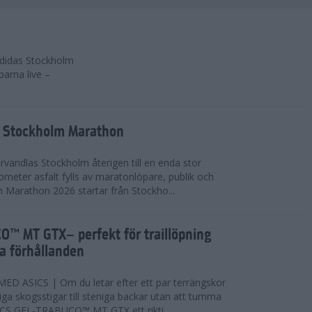
 adidas Stockholm
parna live –
as Stockholm Marathon
vandlas Stockholm återigen till en enda stor
lometer asfalt fylls av maratonlöpare, publik och
 Marathon 2026 startar från Stockho...
™ MT GTX– perfekt för traillöpning
ta förhållanden
 ASICS | Om du letar efter ett par terrängskor
niga skogsstigar till steniga backar utan att tumma
ICS GEL-TRABUCO™ MT GTX ett rikti...