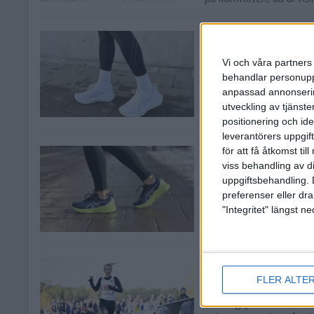
ASICS NOVABLAST™
mängdträningssko
Vi och våra partners 
25 feb 2026
behandlar personuppg
I BETALT SAMARBETE ME
anpassad annonserin
glänser med sin mjuka
utveckling av tjänster
är en mångsidig sko som 
positionering och id
leverantörers uppgift
ASICS GEL-KAYANO™
för att få åtkomst ti
stabilitet och däm
viss behandling av d
uppgiftsbehandling. 
24 feb 2026
preferenser eller dra
I BETALT SAMARBETE M
"Integritet" längst 
med bra stöd runt hela 
foten och passar perfekt
Sarah Lahti överl
FLER ALTE
20 okt 2025
Terrängspecialisten Sara