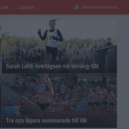
Livet
Loppen
TRÄNINGSPROGRAM
Sarah Lahti överlägsen vid terräng-SM
Tre nya löpare nominerade till VM