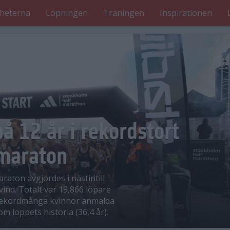
heterna
Löpningen
Träningen
Inspirationen
å 12 år i rekordstort
vmaraton
raton avgjordes i nästintill
vind. Totalt var 19,866 löpare
r rekordmånga kvinnor anmälda
om loppets historia (36,4 år).