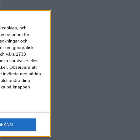
l cookies, och
av en enhet for
rsokningar och
ter om geografisk
 och våra 1733
 neka samtycke eller
cker.
Observera att
att invända mot sådan
elst ändra dina
licka på knappen
DKÄNN