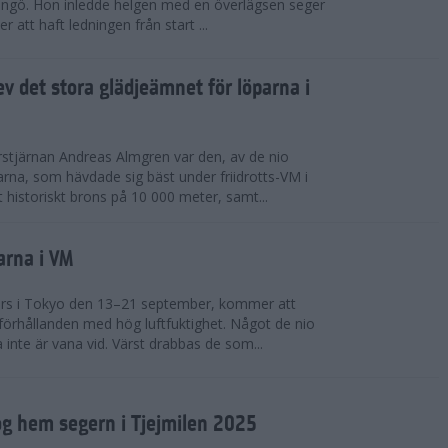
ingö. Hon inledde helgen med en överlägsen seger
 att haft ledningen från start ...
v det stora glädjeämnet för löparna i
stjärnan Andreas Almgren var den, av de nio
rna, som hävdade sig bäst under friidrotts-VM i
 historiskt brons på 10 000 meter, samt...
arna i VM
örs i Tokyo den 13–21 september, kommer att
förhållanden med hög luftfuktighet. Något de nio
inte är vana vid. Värst drabbas de som...
g hem segern i Tjejmilen 2025