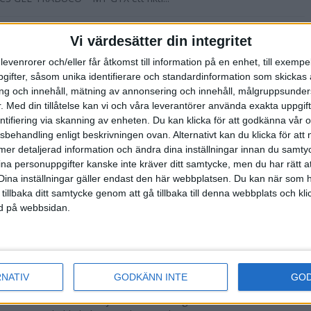
 5 – en mjuk och studsig
Vi värdesätter din integritet
levenrorer och/eller får åtkomst till information på en enhet, till exempe
ifter, såsom unika identifierare och standardinformation som skickas 
D ASICS | En bekväm och stabil löparsko som
g och innehåll, mätning av annonsering och innehåll, målgruppsunde
 dämpning och sköna studs. ASICS NOVABLAST™ 5
.
Med din tillåtelse kan vi och våra leverantörer använda exakta uppgif
passar utmärkt både till vardagsträning och ...
entifiering via skanning av enheten. Du kan klicka för att godkänna vår
sbehandling enligt beskrivningen ovan. Alternativt kan du klicka för att
 32 – perfekt för löparen som vill ha
ll mer detaljerad information och ändra dina inställningar innan du samty
pning
ina personuppgifter kanske inte kräver ditt samtycke, men du har rätt 
Dina inställningar gäller endast den här webbplatsen. Du kan när som h
 tillbaka ditt samtycke genom att gå tillbaka till denna webbplats och k
ED ASICS | ASICS GEL-KAYANO™ 32 är stabil
ned på webbsidan.
foten. En ”ombonad” sko som sitter skönt runt
 för nybörjarlöparen eller den som prioritera...
ägsen vid terräng-SM
RNATIV
GODKÄNN INTE
GO
h Lahti var den stora stjärnan när terräng-SM i