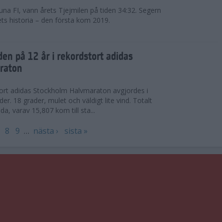
na FI, vann årets Tjejmilen på tiden 34:32. Segern
ets historia – den första kom 2019.
en på 12 år i rekordstort adidas
raton
stort adidas Stockholm Halvmaraton avgjordes i
äder. 18 grader, mulet och väldigt lite vind. Totalt
a, varav 15,807 kom till sta...
8
9
…
nästa ›
sista »