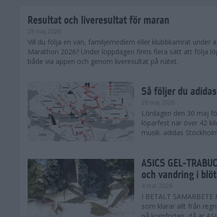
Resultat och liveresultat för maran
28 maj 2026
​Vill du följa en vän, familjemedlem eller klubbkamrat under
Marathon 2026? Under loppdagen finns flera sätt att följa lö
både via appen och genom liveresultat på nätet.
Så följer du adid
28 maj 2026
Lördagen den 30 maj för
löparfest när över 42 ki
musik. adidas Stockholm
ASICS GEL-TRABUCO
och vandring i blö
4 mar 2026
I BETALT SAMARBETE MED
som klarar allt från reg
på komforten, då är AS