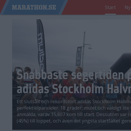
Start
Ny
Snabbaste segertiden p
adidas Stockholm Hal
Ett slutsålt och rekordstort adidas Stockholm Halvma
perfekt löparväder. 18 grader, mulet och väldigt lite 
anmälda, varav 15,807 kom till start. Dessutom va
(45%) till loppet, och även det yngsta startfältet gen