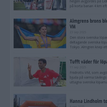
helgen avgjordes på Lid
på korta banan 4 km efter
Almgrens brons ble
VM
23 sep 2025
Den stora svenska löpar
deltagande svenska löpa
Tokyo. Almgren knep ett
Tufft väder för löp
11 sep 2025
Friidrotts-VM, som avg
bjuda på varma tävlings
uttagna svenska löparna 
Hanna Lindholm to
6 sep 2025