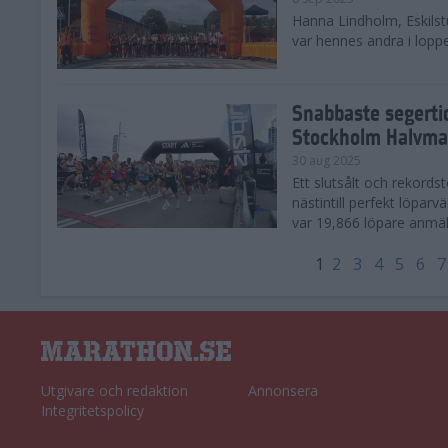
Hanna Lindholm, Eskilstu
var hennes andra i lopp
Snabbaste segertid
Stockholm Halvma
30 aug 2025
Ett slutsålt och rekord
nästintill perfekt löparv
var 19,866 löpare anmäld
1
2
3
4
5
6
7
Utgivare och redaktion
Annonsera
Integritetspolicy