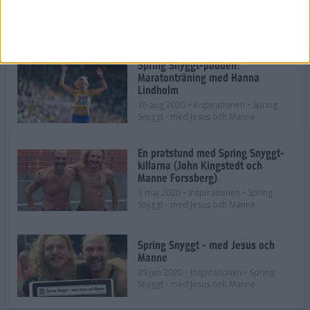
2 sep 2020
• Inspirationen
• Spring
Snyggt - med Jesus och Manne
Spring Snyggt-podden:
Maratonträning med Hanna
Lindholm
26 aug 2020
• Inspirationen
• Spring
Snyggt - med Jesus och Manne
En pratstund med Spring Snyggt-
killarna (John Kingstedt och
Manne Forssberg)
5 maj 2020
• Inspirationen
• Spring
Snyggt - med Jesus och Manne
Spring Snyggt - med Jesus och
Manne
29 jan 2020
• Inspirationen
• Spring
Snyggt - med Jesus och Manne