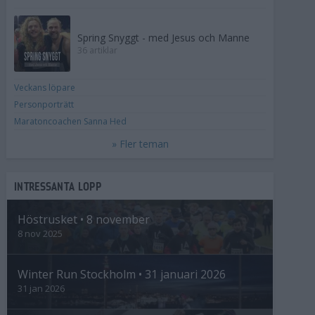
Spring Snyggt - med Jesus och Manne
36 artiklar
Veckans löpare
Personporträtt
Maratoncoachen Sanna Hed
» Fler teman
INTRESSANTA LOPP
Höstrusket • 8 november
8 nov 2025
Winter Run Stockholm • 31 januari 2026
31 jan 2026