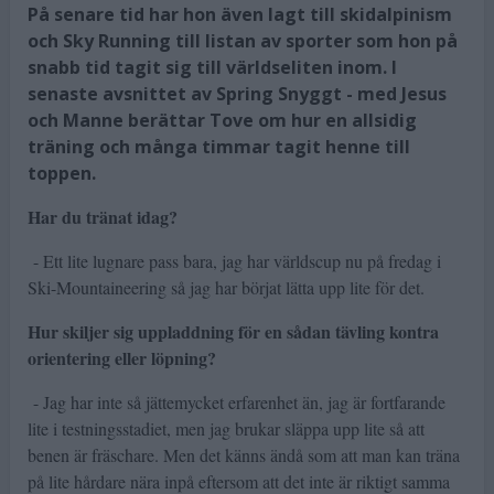
På senare tid har hon även lagt till skidalpinism
och Sky Running till listan av sporter som hon på
snabb tid tagit sig till världseliten inom. I
senaste avsnittet av Spring Snyggt - med Jesus
och Manne berättar Tove om hur en allsidig
träning och många timmar tagit henne till
toppen.
Har du tränat idag?
- Ett lite lugnare pass bara, jag har världscup nu på fredag i
Ski-Mountaineering så jag har börjat lätta upp lite för det.
Hur skiljer sig uppladdning för en sådan tävling kontra
orientering eller löpning?
- Jag har inte så jättemycket erfarenhet än, jag är fortfarande
lite i testningsstadiet, men jag brukar släppa upp lite så att
benen är fräschare. Men det känns ändå som att man kan träna
på lite hårdare nära inpå eftersom att det inte är riktigt samma