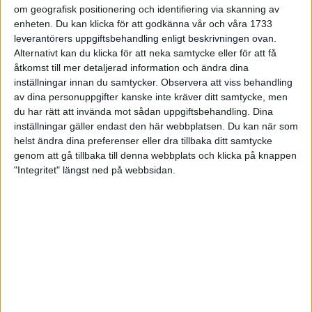
enbart löpning, då rör det sig snarare om 20 timmar. Jag
om geografisk positionering och identifiering via skanning av
enheten. Du kan klicka för att godkänna vår och våra 1733
springer distinkt lugnt på distans och långpass, ofta i skog och
leverantörers uppgiftsbehandling enligt beskrivningen ovan.
på stig. Detta tror jag gör att det inte sliter riktigt lika mycket,
Alternativt kan du klicka för att neka samtycke eller för att få
variationen blir så stor. Jag går mest på känsla och vill att de
åtkomst till mer detaljerad information och ändra dina
hårda passen ska vara hårda och de lugna lugna. Intensiteten
inställningar innan du samtycker.
Observera att viss behandling
styrs av känslan där farten blir sekundär.
av dina personuppgifter kanske inte kräver ditt samtycke, men
du har rätt att invända mot sådan uppgiftsbehandling. Dina
Hur kommer det sig att du vill ge dig in i nya
inställningar gäller endast den här webbplatsen. Du kan när som
idrottsgrenar? Är det för lätt att bara hålla på med
helst ändra dina preferenser eller dra tillbaka ditt samtycke
orientering?
genom att gå tillbaka till denna webbplats och klicka på knappen
"Integritet" längst ned på webbsidan.
- Jag tänker att jag hela tiden vill bli bättre och utvecklas som
idrottare. Då måste jag göra nya saker för att inte nå ett tak.
Gör jag något nytt och förändrar så blir jag förhoppningsvis
bättre på något som kompletterar min huvudsyssla.
Är du någonsin sliten?
- De lugna passen är jag oftast väldigt sliten på, det blir
naturligt så när man tränar väldigt mycket. Att jag har