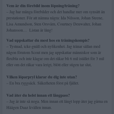
Vem är din förebild inom löpning/träning?
– Jag har många förebilder och det handlar mer om synsätt än
prestationer. För att nämna några: Ida Nilsson, Johan Steene,
Lisa Amundson, Sten Orsvärn, Courtney Deuwalter, Johan
Johansson… Listan är lång!
Vad uppskattar du mest hos en träningskompis?
– Tystnad, icke-gnäll och nyfikenhet. Jag tränar sällan med
någon förutom Scout men jag uppskattar människor som är
flexibla och inte klagar om det råkar bli 6 mil istället för 3 mil
eller om det råkar vara lerigt, blött eller stigen tar slut,
Vilken löparpryl klarar du dig inte utan?
– En bra ryggsäck. Säkerheten först på fjället.
Vad äter du helst innan ett långpass?
– Jag är inte så noga. Men innan ett långt lopp äter jag gärna en
Häägen Daaz kvällen innan.