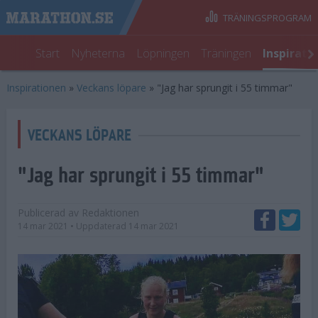
TRÄNINGSPROGRAM
Start
Nyheterna
Löpningen
Träningen
Inspirati
Inspirationen
»
Veckans löpare
»
"Jag har sprungit i 55 timmar"
VECKANS LÖPARE
"Jag har sprungit i 55 timmar"
Publicerad av
Redaktionen
14 mar 2021
• Uppdaterad
14 mar 2021