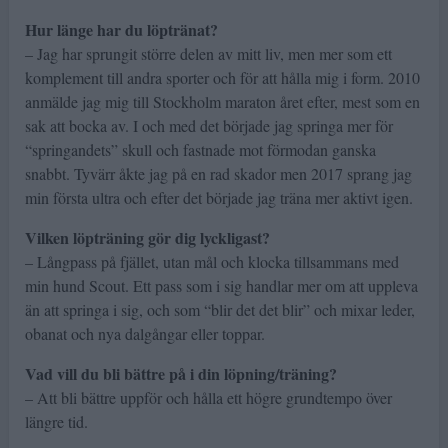
Hur länge har du löptränat?
– Jag har sprungit större delen av mitt liv, men mer som ett
komplement till andra sporter och för att hålla mig i form. 2010
anmälde jag mig till Stockholm maraton året efter, mest som en
sak att bocka av. I och med det började jag springa mer för
“springandets” skull och fastnade mot förmodan ganska
snabbt. Tyvärr åkte jag på en rad skador men 2017 sprang jag
min första ultra och efter det började jag träna mer aktivt igen.
Vilken löpträning gör dig lyckligast?
– Långpass på fjället, utan mål och klocka tillsammans med
min hund Scout. Ett pass som i sig handlar mer om att uppleva
än att springa i sig, och som “blir det det blir” och mixar leder,
obanat och nya dalgångar eller toppar.
Vad vill du bli bättre på i din löpning/träning?
­– Att bli bättre uppför och hålla ett högre grundtempo över
längre tid.