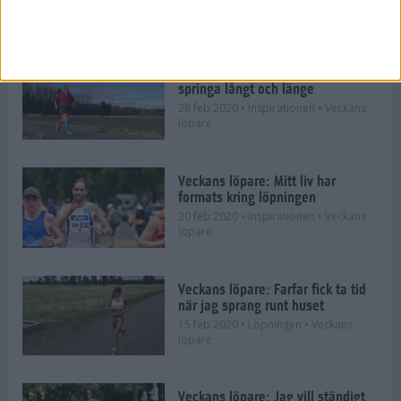
8 mar 2020
• Inspirationen
• Veckans
löpare
Veckans löpare: Jag älskar att
springa långt och länge
28 feb 2020
• Inspirationen
• Veckans
löpare
Veckans löpare: Mitt liv har
formats kring löpningen
20 feb 2020
• Inspirationen
• Veckans
löpare
Veckans löpare: Farfar fick ta tid
när jag sprang runt huset
15 feb 2020
• Löpningen
• Veckans
löpare
Veckans löpare: Jag vill ständigt