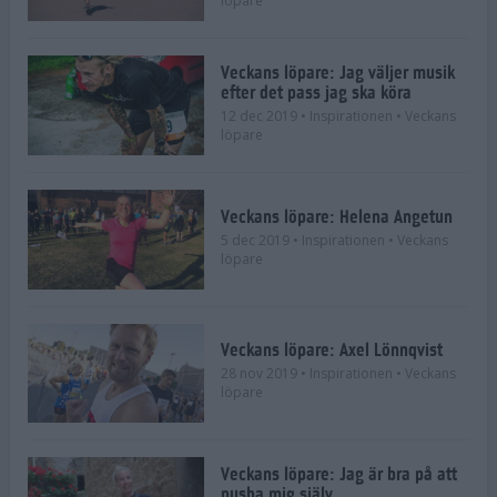
löpare
Veckans löpare: Jag väljer musik
efter det pass jag ska köra
12 dec 2019
• Inspirationen
• Veckans
löpare
Veckans löpare: Helena Angetun
5 dec 2019
• Inspirationen
• Veckans
löpare
Veckans löpare: Axel Lönnqvist
28 nov 2019
• Inspirationen
• Veckans
löpare
Veckans löpare: Jag är bra på att
pusha mig själv