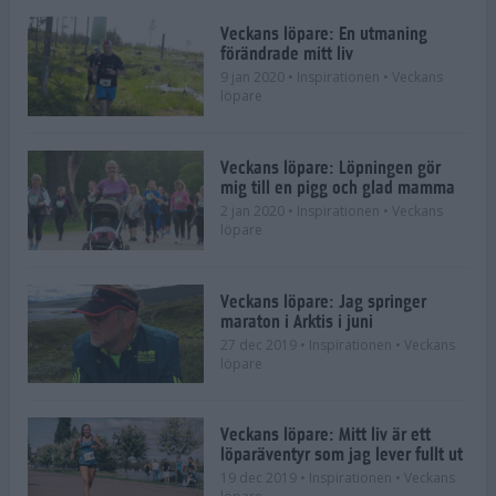
Veckans löpare: En utmaning
förändrade mitt liv
9 jan 2020
• Inspirationen
• Veckans
löpare
Veckans löpare: Löpningen gör
mig till en pigg och glad mamma
2 jan 2020
• Inspirationen
• Veckans
löpare
Veckans löpare: Jag springer
maraton i Arktis i juni
27 dec 2019
• Inspirationen
• Veckans
löpare
Veckans löpare: Mitt liv är ett
löparäventyr som jag lever fullt ut
19 dec 2019
• Inspirationen
• Veckans