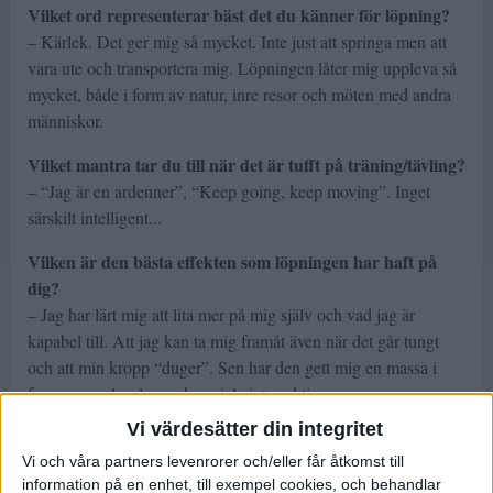
Vilket ord representerar bäst det du känner för löpning?
– Kärlek. Det ger mig så mycket. Inte just att springa men att
vara ute och transportera mig. Löpningen låter mig uppleva så
mycket, både i form av natur, inre resor och möten med andra
människor.
Vilket mantra tar du till när det är tufft på träning/tävling?
– “Jag är en ardenner”, “Keep going, keep moving”. Inget
särskilt intelligent...
Vilken är den bästa effekten som löpningen har haft på
dig?
– Jag har lärt mig att lita mer på mig själv och vad jag är
kapabel till. Att jag kan ta mig framåt även när det går tungt
och att min kropp “duger”. Sen har den gett mig en massa i
form av upplevelser och sociala interraktioner.
Vi värdesätter din integritet
Vilket var ditt senaste lopp?
Vi och våra partners levenrorer och/eller får åtkomst till
– Big’s backyard satellite world championship. Det blev ett
information på en enhet, till exempel cookies, och behandlar