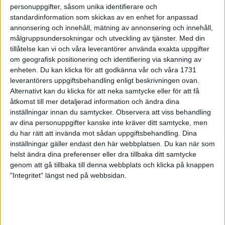
DNF (i backyard DNF:ar alla utom vinnaren) men jag persade
personuppgifter, såsom unika identifierare och
med 55 timmar och blev näst bäst i Sverige efter Tobbe
standardinformation som skickas av en enhet for anpassad
Gyllenbring och andra bästa dam i världen.
annonsering och innehåll, mätning av annonsering och innehåll,
målgruppsundersokningar och utveckling av tjänster.
Med din
Vilket är ditt nästa lopp?
tillåtelse kan vi och våra leverantörer använda exakta uppgifter
– Det beror helt på vad som händer. De flesta av mina
om geografisk positionering och identifiering via skanning av
enheten. Du kan klicka för att godkänna vår och våra 1731
planerade lopp går utomlands så det beror på restriktionerna.
leverantörers uppgiftsbehandling enligt beskrivningen ovan.
Men jag hoppas på Val d’Aran 100 miles och 11 000
Alternativt kan du klicka för att neka samtycke eller för att få
höjdmeter i början av juli.
åtkomst till mer detaljerad information och ändra dina
inställningar innan du samtycker.
Observera att viss behandling
Hur påverkar coronapandemin din löpning?
av dina personuppgifter kanske inte kräver ditt samtycke, men
– Det påverkar inte min träning så mycket, förutom att
du har rätt att invända mot sådan uppgiftsbehandling. Dina
motivationen tryter ibland när lopp efter lopp ställs in och att
inställningar gäller endast den här webbplatsen. Du kan när som
det är svårt att träna specifikt för något. Vad det gäller tävlingar
helst ändra dina preferenser eller dra tillbaka ditt samtycke
så påverkar det mycket då de flesta viktiga ultratraillopp går i
genom att gå tillbaka till denna webbplats och klicka på knappen
Europa eller andra delar av världen.
"Integritet" längst ned på webbsidan.