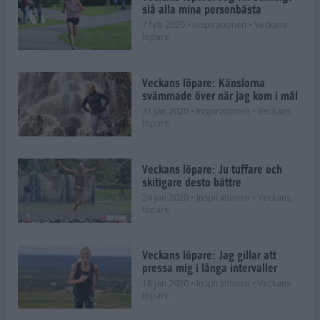
slå alla mina personbästa
7 feb 2020
• Inspirationen
• Veckans
löpare
Veckans löpare: Känslorna
svämmade över när jag kom i mål
31 jan 2020
• Inspirationen
• Veckans
löpare
Veckans löpare: Ju tuffare och
skitigare desto bättre
24 jan 2020
• Inspirationen
• Veckans
löpare
Veckans löpare: Jag gillar att
pressa mig i långa intervaller
18 jan 2020
• Inspirationen
• Veckans
löpare