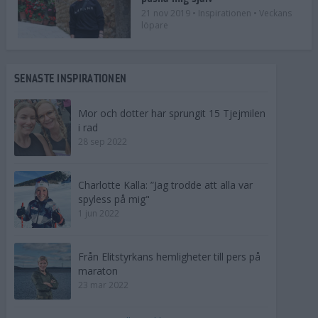
21 nov 2019
• Inspirationen
• Veckans
löpare
SENASTE INSPIRATIONEN
Mor och dotter har sprungit 15 Tjejmilen
i rad
28 sep 2022
Charlotte Kalla: ”Jag trodde att alla var
spyless på mig"
1 jun 2022
Från Elitstyrkans hemligheter till pers på
maraton
23 mar 2022