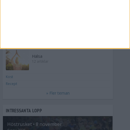
5 aug 2024
» Alla artiklar
TEMAN OM LIVET
Hälsa
12 artiklar
Kost
Recept
» Fler teman
INTRESSANTA LOPP
Höstrusket • 8 november
8 nov 2025