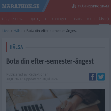
TRÄNINGSPROGRAM
t
Nyheterna
Löpningen
Träningen
Inspirationen
Livet
Livet
»
Hälsa
»
Bota din efter-semester-ångest
HÄLSA
Bota din efter-semester-ångest
Publicerad av
Redaktionen
30 jul 2024
• Uppdaterad
30 jul 2024