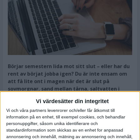
Börjar semestern lida mot sitt slut – eller har du
rent av börjat jobba igen? Du är inte ensam om
att få lite ont i magen när det är slut på
sovmorgnar, sand mellan tårna, saltvatten i
håret och härlig tid att ägna åt både träning och
Vi värdesätter din integritet
familj. Här får du tipsen som gör att du klarar
övergången mellan semester och jobb lite
Vi och våra partners levenrorer och/eller får åtkomst till
information på en enhet, till exempel cookies, och behandlar
lättare.
personuppgifter, såsom unika identifierare och
standardinformation som skickas av en enhet for anpassad
Den jobbiga känslan när semestern är slut kan infinna sig trots
annonsering och innehåll, mätning av annonsering och innehåll,
att du älskar ditt jobb. Det finns ingen motsägelse i det.