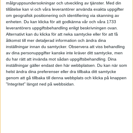
målgruppsundersokningar och utveckling av tjänster.
Med din
Ångesten behöver alltså inte betyda att det är dags att byta
tillåtelse kan vi och våra leverantörer använda exakta uppgifter
jobb.
om geografisk positionering och identifiering via skanning av
enheten. Du kan klicka för att godkänna vår och våra 1733
Tänk på att sommaren inte är slut. Även om du är tillbaka på
leverantörers uppgiftsbehandling enligt beskrivningen ovan.
jobbet så kan du fortfarande njuta av sommaren. En kaffe och
Alternativt kan du klicka för att neka samtycke eller för att få
en ljummen morgonjogg – tids nog kommer kylan, så passa på.
åtkomst till mer detaljerad information och ändra dina
Har du möjlighet att äta jobblunchen ute på en mysig plats, så
inställningar innan du samtycker.
Observera att viss behandling
ta med en matlåda eller fixa en plocksallad och ta med dig ut.
av dina personuppgifter kanske inte kräver ditt samtycke, men
du har rätt att invända mot sådan uppgiftsbehandling. Dina
Boka in en picknick med bad med familj eller vänner efter
inställningar gäller endast den här webbplatsen. Du kan när som
jobbet. Det är lätt att glömma de där små ljuspunkterna när
helst ändra dina preferenser eller dra tillbaka ditt samtycke
jobbet drar igång. Men det går att fånga lite semesterkänsla
genom att gå tillbaka till denna webbplats och klicka på knappen
trots att allvaret har börjat.
"Integritet" längst ned på webbsidan.
1. Kom tillbaka till rutinerna
Är du en nattsuddare på semestern? I så fall kan det vara bra att
redan veckan innan jobbet börjar successivt försöka komma in
i dina normala tider. Det kan bli tufft om du på semester går
och lägger dig långt efter midnatt och sedan plötsligt måsta gå