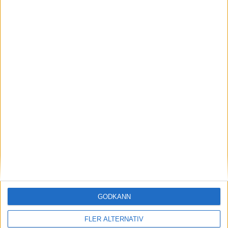
MER OM KOST
Frukost x 5 för havreälskaren
16 mar 2025
• Livet
• Kost
Testa scrambled oats - vinterns
bästa frukost
21 nov 2024
• Livet
• Kost
Ät färglatt och stärk ditt
immunförsvar
1 dec 2022
• Livet
• Kost
GODKÄNN
FLER ALTERNATIV