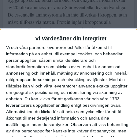
av 20 olika aminosyror varav 8 är essentiella, livsnödvändiga.
De essentiella aminosyrorna kan inte tillverkas i kroppen, utan
måste tillföras via maten. Protein ingår i kroppens alla
vävnadsceller och är dessutom superviktigt för
immunförsvaret. Utöver det är protein nödvändigt för vår
Vi värdesätter din integritet
muskeltillväxt – vilket gör det högintressant för oss som tränar.
Vi och våra partners levenrorer och/eller får åtkomst till
information på en enhet, till exempel cookies, och behandlar
Så här mycket behöver vi
personuppgifter, såsom unika identifierare och
Enligt de nordiska näringsrekommendationerna bör 10 – 20
standardinformation som skickas av en enhet for anpassad
procent av den energi du äter komma från protein. Ett annat
annonsering och innehåll, mätning av annonsering och innehåll,
sätt att räkna är 0,8-1.0 gram protein/kilo kroppsvikt. Det
målgruppsundersokningar och utveckling av tjänster.
Med din
betyder att en person på 60 kilo ska få i sig mellan 48 och 60
tillåtelse kan vi och våra leverantörer använda exakta uppgifter
gram protein per dag. (Som referens, en kycklingfilé på cirka
om geografisk positionering och identifiering via skanning av
enheten. Du kan klicka för att godkänna vår och våra 1733
150 gram innehåller 20 gram protein).
leverantörers uppgiftsbehandling enligt beskrivningen ovan.
De allra flesta kommer upp i den mängden utan några större
Alternativt kan du klicka för att neka samtycke eller för att få
åtkomst till mer detaljerad information och ändra dina
problem. Livsmedelsverkets senaste undersökning av svenskars
inställningar innan du samtycker.
Observera att viss behandling
matvanor, Riksmaten (SLV 2010-11) visar att kvinnor i
av dina personuppgifter kanske inte kräver ditt samtycke, men
genomsnitt äter 72 gram och män 92 gram protein per dag.