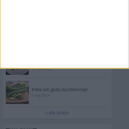
SENASTE LIVET
Frukost x 5 för havreälskaren
16 mar 2025
Testa scrambled oats - vinterns bästa
frukost
21 nov 2024
Enkla och goda zucchinirecept
5 aug 2024
» Alla artiklar