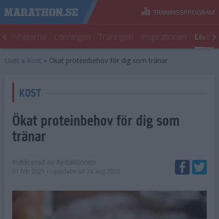
TRÄNINGSPROGRAM
t
Nyheterna
Löpningen
Träningen
Inspirationen
Livet
Livet
»
Kost
»
Ökat proteinbehov för dig som tränar
KOST
Ökat proteinbehov för dig som
tränar
Publicerad av
Redaktionen
21 feb 2021
• Uppdaterad
24 aug 2022