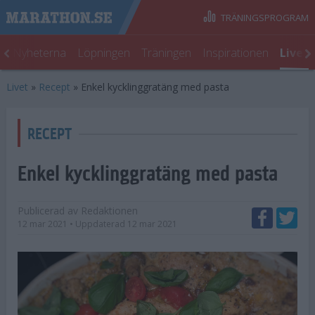
TRÄNINGSPROGRAM
t
Nyheterna
Löpningen
Träningen
Inspirationen
Livet
Livet
»
Recept
»
Enkel kycklinggratäng med pasta
RECEPT
Enkel kycklinggratäng med pasta
Publicerad av
Redaktionen
12 mar 2021
• Uppdaterad
12 mar 2021