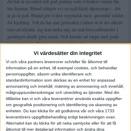
det här är en enkel och god gratäng som vi brukar variera lite
här hemma. Ibland slänger vi i en rejäl klick dijonsenap i - det
är ju så gott. Ibland gör vi den vegetarisk med quornfilé istället
för kyckling. Vill du har mer grönsaker i rätten så är det såklart
bara att tillsätta. Jag kan tänka mig att små broccolibuketter i
gratängen skulle göra susen. Och kanske att toppa med goda
kalamataoliver. Det ska jag testa nästa gång.
Vi värdesätter din integritet
Vilken pasta du vill ha till är såklart en smaksak. Själv tycker
jag att fettuccine är bäst. Alla dar i veckan.
Vi och våra partners levenrorer och/eller får åtkomst till
information på en enhet, till exempel cookies, och behandlar
4-6 portioner
personuppgifter, såsom unika identifierare och
standardinformation som skickas av en enhet for anpassad
4 kycklingfiléer
annonsering och innehåll, mätning av annonsering och innehåll,
1 gul lök
målgruppsundersokningar och utveckling av tjänster.
Med din
tillåtelse kan vi och våra leverantörer använda exakta uppgifter
½ stor fänkål
om geografisk positionering och identifiering via skanning av
10 små kastenjechampinjoner/skogschampinjoner
enheten. Du kan klicka för att godkänna vår och våra 1733
flingsalt
leverantörers uppgiftsbehandling enligt beskrivningen ovan.
svartpeppar, nymald
Alternativt kan du klicka för att neka samtycke eller för att få
10 soltorkade tomater, i olja
åtkomst till mer detaljerad information och ändra dina