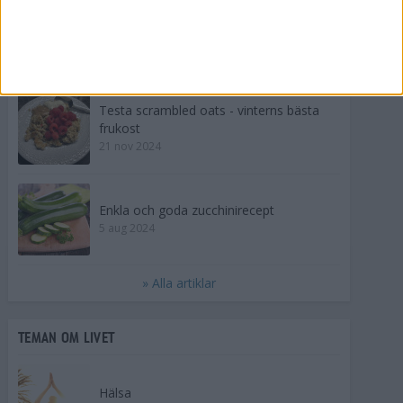
Frukost x 5 för havreälskaren
16 mar 2025
Testa scrambled oats - vinterns bästa
frukost
21 nov 2024
Enkla och goda zucchinirecept
5 aug 2024
» Alla artiklar
TEMAN OM LIVET
Hälsa