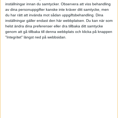
1 klyfta vitlök
inställningar innan du samtycker.
Observera att viss behandling
0,5 röd chilifrukt, utan kärnor
av dina personuppgifter kanske inte kräver ditt samtycke, men
du har rätt att invända mot sådan uppgiftsbehandling. Dina
1 tsk torkad timjan
inställningar gäller endast den här webbplatsen. Du kan när som
1 tsk torkad oregano
helst ändra dina preferenser eller dra tillbaka ditt samtycke
3 dl kycklingbuljong
genom att gå tillbaka till denna webbplats och klicka på knappen
1,5 dl vispgrädde
"Integritet" längst ned på webbsidan.
1 dl parmesanost, fint riven
Gör så här:
Skär varje kycklingfile i fyra delar på längden. Fräs i stekpanna
så att den får lite färg. Salta och peppra. Lägg över kycklingen i
ugnsform.
Finhacka vitlök och chili, hacka den gula löken och strimla de
soltorkade tomaterna och fänkålen. Halvera champinjonerna.
Fräs i ett par minuter tillsammans. Tillsätt övriga kryddor,
buljong, grädde och ost. Låt sjuda försiktigt till osten smälter.
Häll såsen över kycklingen och gratinera i ugnen i 15 minuter.
Passa på att koka pastan under tiden.