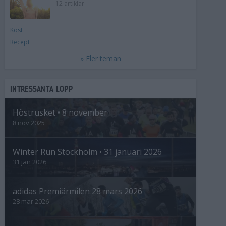
12 artiklar
Kost
Recept
» Fler teman
INTRESSANTA LOPP
Höstrusket • 8 november
8 nov 2025
Winter Run Stockholm • 31 januari 2026
31 jan 2026
adidas Premiärmilen 28 mars 2026
28 mar 2026