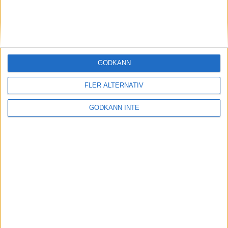
Bönchili med salsa
8 nov 2020
• Livet
• Recept
GODKÄNN
Allt på samma plåt
FLER ALTERNATIV
25 okt 2020
• Livet
• Recept
GODKÄNN INTE
Godaste frukostfrallorna med
ärtpesto to die for
9 okt 2020
• Livet
• Recept
Vegetarisk rotfruktslasagne med
många möjligheter
26 sep 2020
• Livet
• Recept