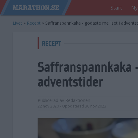
Start
Ny
Livet
»
Recept
»
Saffranspannkaka - godaste melliset i adventst
RECEPT
Saffranspannkaka -
adventstider
Publicerad av
Redaktionen
22 nov 2020
• Uppdaterad
30 nov 2023