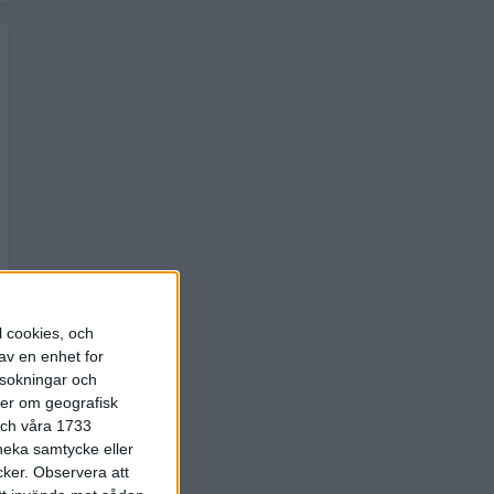
l cookies, och
av en enhet for
rsokningar och
ter om geografisk
 och våra 1733
 neka samtycke eller
cker.
Observera att