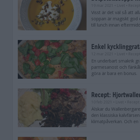
19 mar 2021
• Livet
• Recep
Visst är det väl så att a
soppan är magiskt god oc
till lunch innan eftermid
Enkel kycklinggra
12 mar 2021
• Livet
• Recep
En underbart smakrik g
parmesanost och fänkål s
göra är bara en bonus.
Recept: Hjortwall
10 feb 2021
• Livet
• Recept
Älskar du Wallenbergare?
den klassiska kalvfärsen
klimatpåverkan. Och en h