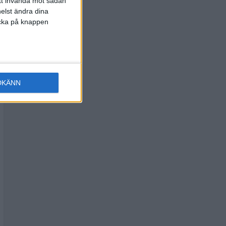
att invända mot sådan
elst ändra dina
licka på knappen
DKÄNN