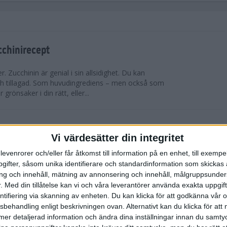
cchinirecept
r. Zucchinin är genial i sin allsidighet. Du kan
h tillagad. Som huvudingrediens – men också som
 grönsaker i din rätt, eller...
a
Vi värdesätter din integritet
 på fem röda att laga. Det enda som egentligen
levenrorer och/eller får åtkomst till information på en enhet, till exempe
rna om de ligger i frysen. Dessutom bara 5
ifter, såsom unika identifierare och standardinformation som skickas 
ccoli, lök, kokosmjölk och lantbuljong....
g och innehåll, mätning av annonsering och innehåll, målgruppsunde
.
Med din tillåtelse kan vi och våra leverantörer använda exakta uppgif
entifiering via skanning av enheten. Du kan klicka för att godkänna vår
d hallon
sbehandling enligt beskrivningen ovan. Alternativt kan du klicka för att
ll mer detaljerad information och ändra dina inställningar innan du samty