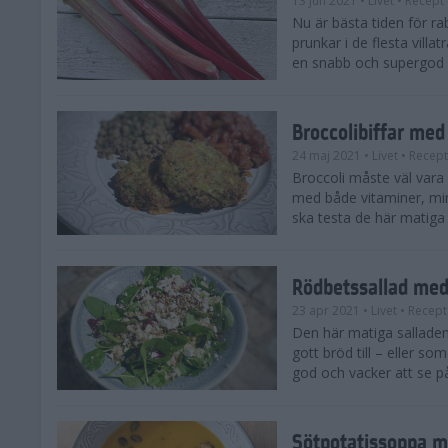
13 jun 2021
• Livet
• Recept
Nu är bästa tiden för ra
prunkar i de flesta vill
en snabb och supergod 
Broccolibiffar med
24 maj 2021
• Livet
• Recept
Broccoli måste väl vara
med både vitaminer, mine
ska testa de här matiga 
Rödbetssallad med
23 apr 2021
• Livet
• Recept
Den här matiga sallade
gott bröd till – eller som 
god och vacker att se på
Sötpotatissoppa m