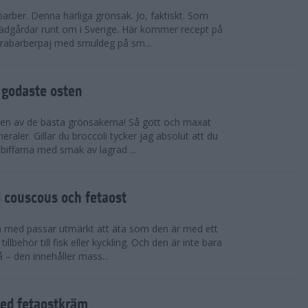
barber. Denna härliga grönsak. Jo, faktiskt. Som
aträdgårdar runt om i Sverige. Här kommer recept på
rabarberpaj med smuldeg på sm...
 godaste osten
 en av de bästa grönsakerna! Så gott och maxat
raler. Gillar du broccoli tycker jag absolut att du
biffarna med smak av lagrad ...
 couscous och fetaost
n med passar utmärkt att äta som den är med ett
tillbehör till fisk eller kyckling. Och den är inte bara
 – den innehåller mass...
ed fetaostkräm