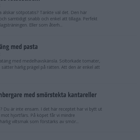
t
lla älskar sötpotatis? Tänkte väl det. Den här
h samtidigt snabb och enkel att tillaga. Perfekt
dagsträningen. Eller som återh...
täng med pasta
t
ratäng med medelhavskänsla. Soltorkade tomater,
ätter härlig prägel på rätten. Att den är enkel att
enbergare med smörstekta kantareller
 Du är inte ensam. I det här receptet har vi bytt ut
 mot hjortfärs. På köpet får vi mindre
ärlig viltsmak som förstärks av smör...