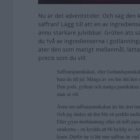
Nu är det adventstider. Och säg den
saffran? Lägg till att en av ingrediense
ännu starkare julvibbar. Gröten äts sä
du två av ingredienserna i gotlänning
äter den som matigt mellanmål, lättar
precis som du vill.
Saffranspannkakan, eller Gotlandspannkaka
bara äts till jul. Många av oss har ätit de
Den goda, gyllene och matiga pannkakan 
man så vill.
Även om saffranpannkakan äts lite året runt, 
Och jag tänker att den blir ett perfekt me
Eller grym återhämtning efter ett tufft pass
smakerna – en krydda att bli lycklig av. At
kram. Därför tar vi lite mer saffran än va