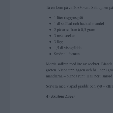
Ta en form på ca 20x30 cm. Sätt ugnen på
1 liter risgrynsgröt
1 dl skållad och hackad mandel
2 påsar saffran à 0,5 gram
3 msk socker
3 ägg
1,5 dl vispgrädde
Smör till formen
Mortla saffran med lite av sockret. Blanda
gröten. Vispa upp äggen och häll ner i gr
mandlarna – blanda runt. Häll ner i smord
Servera med vispad grädde och sylt – eller
Av Kristina Lager