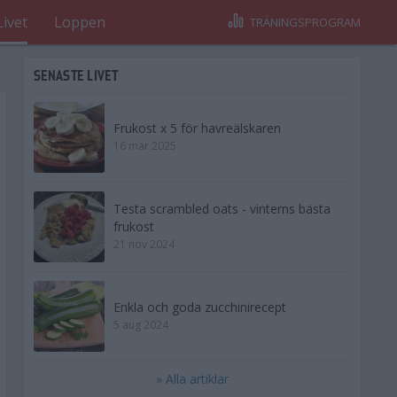
Livet
Loppen
TRÄNINGSPROGRAM
SENASTE LIVET
Frukost x 5 för havreälskaren
16 mar 2025
Testa scrambled oats - vinterns bästa
frukost
21 nov 2024
Enkla och goda zucchinirecept
5 aug 2024
» Alla artiklar