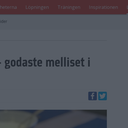
heterna
Löpningen
Träningen
Inspirationen
ider
 godaste melliset i