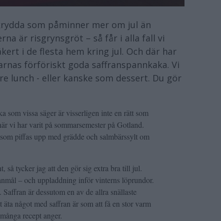
 krydda som påminner mer om jul än
rna är risgrynsgröt – så får i alla fall vi
kert i de flesta hem kring jul. Och där har
arnas förföriskt goda saffranspannkaka. Vi
e lunch - eller kanske som dessert. Du gör
 som vissa säger är visserligen inte en rätt som
n när vi har varit på sommarsemester på Gotland.
som piffas upp med grädde och salmbärssylt om
så tycker jag att den gör sig extra bra till jul.
llanmål – och uppladdning inför vinterns löprundor.
. Saffran är dessutom en av de allra snällaste
t äta något med saffran är som att få en stor varm
d många recept anger.