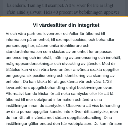
kalendern. Träning till exempel. Att vi sover för lite är långt
ifrån alltid självvalt. Hela 40 procent av befolkningen upplever
att de har sömnproblem. Och 74 procent säger att de har svårt
Vi värdesätter din integritet
att sova ibland. Vi har pratat med Lisa Carpevi, sömnkonsult,
om sömnens betydelse – och varför den är extra viktig för dig
Vi och våra partners levenrorer och/eller får åtkomst till
som tränar.
information på en enhet, till exempel cookies, och behandlar
personuppgifter, såsom unika identifierare och
– Det finns en stor dold potential i sömnen – och vi kan
standardinformation som skickas av en enhet for anpassad
prestera så otroligt mycket bättre om vi sover tillräckligt. Det är
annonsering och innehåll, mätning av annonsering och innehåll,
målgruppsundersokningar och utveckling av tjänster.
Med din
inte så länge sedan man började inse hur viktig sömnen är för
tillåtelse kan vi och våra leverantörer använda exakta uppgifter
hur vi presterar. Men först och främst är sömn en av
om geografisk positionering och identifiering via skanning av
förutsättningarna för liv. För att vi som individer ska kunna
enheten. Du kan klicka för att godkänna vår och våra 1733
leva så behöver vi sova. När vi sover får vi bland annat
leverantörers uppgiftsbehandling enligt beskrivningen ovan.
återhämtning, säger Lisa
Alternativt kan du klicka för att neka samtycke eller för att få
åtkomst till mer detaljerad information och ändra dina
inställningar innan du samtycker.
Observera att viss behandling
av dina personuppgifter kanske inte kräver ditt samtycke, men
du har rätt att invända mot sådan uppgiftsbehandling. Dina
inställningar gäller endast den här webbplatsen. Du kan när som