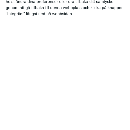
helst ändra dina preferenser eller dra tillbaka ditt samtycke
genom att gå tillbaka till denna webbplats och klicka på knappen
"Integritet" längst ned på webbsidan.
Sömnkonsult Lisa Carpevi som själv har haft stora sömnproblem
poängterar hur viktigt det är att ta tag i sömnproblem i tid så att de inte
blir kroniska. Hon menar också att sömnen är extra viktig för alla som
tränar och vill få ut det bästa av sin kropp.
Det är såklart individuellt, men du har hört det förr, de allra
flesta behöver sova mellan sju och nio timmar per natt. Du som
är aktiv, tränar hårt och ställer höga krav på kroppen behöver
sova mer än om du inte var en tränande person.
Prestationsförmågan försämras
En natt med dålig sömn är inte farligt. Det påverkar varken