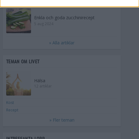
Enkla och goda zucchinirecept
5 aug 2024
» Alla artiklar
TEMAN OM LIVET
Hälsa
12 artiklar
Kost
Recept
» Fler teman
INTRESSANTA LOPP