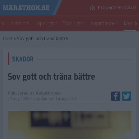
TRÄNINGSPROGRAM
t
Nyheterna
Löpningen
Träningen
Inspirationen
Livet
Livet
»
Sov gott och träna bättre
SKADOR
Sov gott och träna bättre
Publicerad av
Redaktionen
13 aug 2020
• Uppdaterad
14 aug 2020