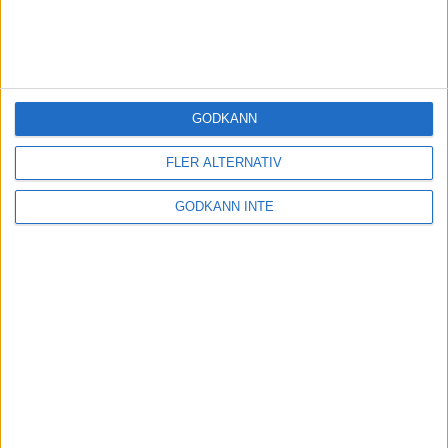
Sju tips dagarna före maran
29 maj 2013
• Löpningen
• Tävling
GODKÄNN
SENASTE LÖPNINGEN
FLER ALTERNATIV
GODKÄNN INTE
Håll igång träningen under ledigheten
20 dec 2024
Backträning bygger snabbhet, uthållighet
och pannben
27 nov 2024
Nu är bästa tiden för grundträning
5 nov 2024