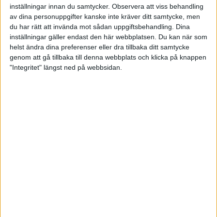
inställningar innan du samtycker.
Observera att viss behandling
Löpare mellan 0 och 90 år sprang
av dina personuppgifter kanske inte kräver ditt samtycke, men
Tjejmilen idag
du har rätt att invända mot sådan uppgiftsbehandling. Dina
3 sep 2022
• Löpningen
• Tävling
inställningar gäller endast den här webbplatsen. Du kan när som
helst ändra dina preferenser eller dra tillbaka ditt samtycke
genom att gå tillbaka till denna webbplats och klicka på knappen
"Integritet" längst ned på webbsidan.
Carolina tillbaka som vinnare efter
VM
3 sep 2022
• Löpningen
• Tävling
I Valspurten uppmanas deltagarna
att rösta för folkhälsan
30 aug 2022
• Löpningen
• Tävling
Jonas Glans ser fram emot EM i
München
8 aug 2022
• Löpningen
• Tävling