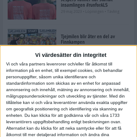
insamlingen #runforALS
29 maj 2023
• Löpningen
• Tävling
Tjejmilen blir åter en del av
Finnkampen
9 maj 2023
• Löpningen
• Tävling
Vi värdesätter din integritet
Vi och våra partners levenrorer och/eller får åtkomst till
information på en enhet, till exempel cookies, och behandlar
Mor och dotter har sprungit 15
personuppgifter, såsom unika identifierare och
Tjejmilen i rad
standardinformation som skickas av en enhet for anpassad
28 sep 2022
• Inspirationen
• Tävling
annonsering och innehåll, mätning av annonsering och innehåll,
målgruppsundersokningar och utveckling av tjänster.
Med din
tillåtelse kan vi och våra leverantörer använda exakta uppgifter
om geografisk positionering och identifiering via skanning av
Andreas Almgren om träningen
och succéloppet i Bryssel
enheten. Du kan klicka för att godkänna vår och våra 1733
leverantörers uppgiftsbehandling enligt beskrivningen ovan.
15 sep 2022
• Löpningen
• Tävling
Alternativt kan du klicka för att neka samtycke eller för att få
åtkomst till mer detaljerad information och ändra dina