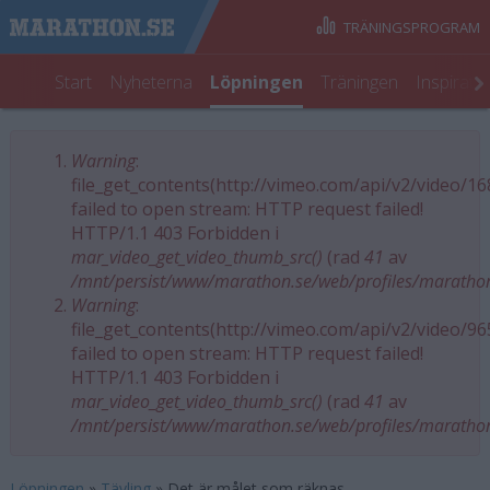
TRÄNINGSPROGRAM
Start
Nyheterna
Löpningen
Träningen
Inspirati
Warning
:
Felmeddelande
file_get_contents(http://vimeo.com/api/v2/video/1
failed to open stream: HTTP request failed!
HTTP/1.1 403 Forbidden i
mar_video_get_video_thumb_src()
(rad
41
av
/mnt/persist/www/marathon.se/web/profiles/maratho
Warning
:
file_get_contents(http://vimeo.com/api/v2/video/9
failed to open stream: HTTP request failed!
HTTP/1.1 403 Forbidden i
mar_video_get_video_thumb_src()
(rad
41
av
/mnt/persist/www/marathon.se/web/profiles/maratho
Löpningen
»
Tävling
»
Det är målet som räknas