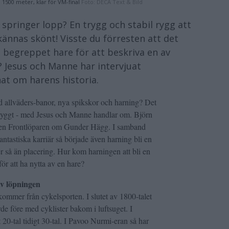
 1500 meter, klar för VM-final
Foto:
DECA Text & Bild
springer lopp? En trygg och stabil rygg att
 kännas skönt! Visste du förresten att det
 begreppet hare för att beskriva en av
? Jesus och Manne har intervjuat
at om harens historia.
 allväders-banor, nya spikskor och harning? Det
nyggt - med Jesus och Manne handlar om. Björn
oken Frontlöparen om Gunder Hägg. I samband
ntastiska karriär så började även harning bli en
er så än placering. Hur kom harningen att bli en
för att ha nytta av en hare?
av löpningen
ommer från cykelsporten. I slutet av 1800-talet
e före med cyklister bakom i luftsuget. I
20-tal tidigt 30-tal. I Pavoo Nurmi-eran så har