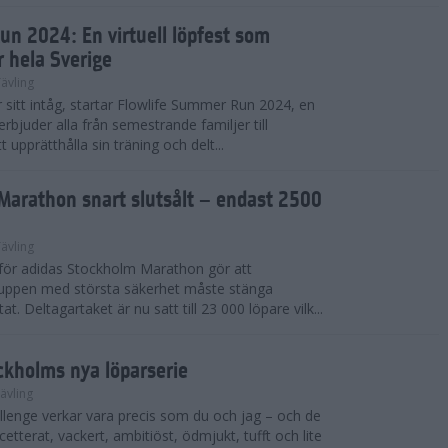
un 2024: En virtuell löpfest som
r hela Sverige
ävling
itt intåg, startar Flowlife Summer Run 2024, en
erbjuder alla från semestrande familjer till
t upprätthålla sin träning och delt...
Marathon snart slutsålt – endast 2500
ävling
e för adidas Stockholm Marathon gör att
uppen med största säkerhet måste stänga
t. Deltagartaket är nu satt till 23 000 löpare vilk...
ckholms nya löparserie
ävling
lenge verkar vara precis som du och jag – och de
etterat, vackert, ambitiöst, ödmjukt, tufft och lite