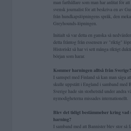
man farthållare som man har anlitat för at
svensk journalist för att beskriva en av Gu
från hundkapslöpningens språk, den meka
Greyhounds-löpningen.
Initialt så var detta en ganska så nedvärd
detta fråntog från essensen av "riktig" löpni
Historiskt så har vi sett många riktigt dukti
början som harar.
Kommer harningen alltså från Sverige
I samspel med Finland så kan man säga att
skulle uppstått i England i samband med B
Sverige hade sin storhetstid under andra vä
nymodigheterna missades internationellt.
Blev det tidigt bestämmelser kring vad 
harning?
I samband med att Bannister blev stor så fa