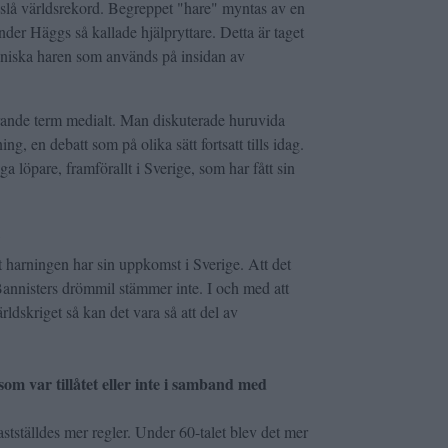
t slå världsrekord. Begreppet "hare" myntas av en
nder Häggs så kallade hjälpryttare. Detta är taget
niska haren som används på insidan av
erande term medialt. Man diskuterade huruvida
ng, en debatt som på olika sätt fortsatt tills idag.
ga löpare, framförallt i Sverige, som har fått sin
?
 harningen har sin uppkomst i Sverige. Att det
annisters drömmil stämmer inte. I och med att
rldskriget så kan det vara så att del av
som var tillåtet eller inte i samband med
stställdes mer regler. Under 60-talet blev det mer