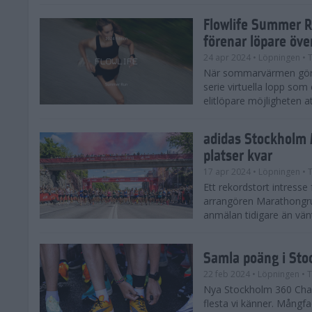
Flowlife Summer R
förenar löpare öve
24 apr 2024
• Löpningen
• T
När sommarvärmen gör s
serie virtuella lopp som 
elitlöpare möjligheten at
adidas Stockholm 
platser kvar
17 apr 2024
• Löpningen
• T
Ett rekordstort intress
arrangören Marathongr
anmälan tidigare än vänta
Samla poäng i Sto
22 feb 2024
• Löpningen
• T
Nya Stockholm 360 Chal
flesta vi känner. Mångfac