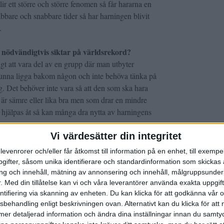
blir ett större och större fenomen så får hararna en
abbare och snabbare tider så har harningen blivit
n.
 nödvändigtvis siktar på världsrekord?
ligt att vara del av en grupp där man utbyter
t kunna ligga bakom någon och inte behöva tänka på
g. Det behöver inte vara så att den som ska hara
 är sämre eller lika bra men som drar en mindre
n hjälpas åt så kan många dra nytta av harningens
Vi värdesätter din integritet
avsnitt 112 av Spring Snyggt
- med Jesus och
levenrorer och/eller får åtkomst till information på en enhet, till exempe
ifter, såsom unika identifierare och standardinformation som skickas 
g och innehåll, mätning av annonsering och innehåll, målgruppsunde
.
Med din tillåtelse kan vi och våra leverantörer använda exakta uppgif
entifiering via skanning av enheten. Du kan klicka för att godkänna vår
sbehandling enligt beskrivningen ovan. Alternativt kan du klicka för att
ll mer detaljerad information och ändra dina inställningar innan du samty