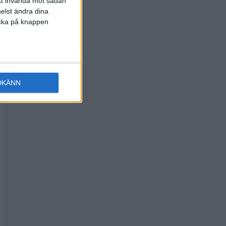
att invända mot sådan
elst ändra dina
licka på knappen
DKÄNN