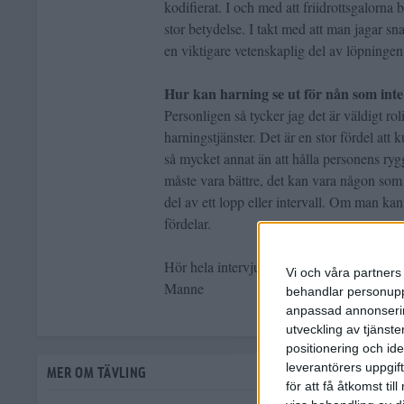
kodifierat. I och med att friidrottsgalorna 
stor betydelse. I takt med att man jagar sn
en viktigare vetenskaplig del av löpninge
Hur kan harning se ut för nån som inte
Personligen så tycker jag det är väldigt ro
harningstjänster. Det är en stor fördel at
så mycket annat än att hålla personens ryg
måste vara bättre, det kan vara någon som
del av ett lopp eller intervall. Om man ka
fördelar.
Hör hela intervjun med Björn Lundberg i
Vi och våra partners 
Manne
behandlar personuppg
anpassad annonserin
utveckling av tjänster
positionering och id
leverantörers uppgift
MER OM TÄVLING
för att få åtkomst ti