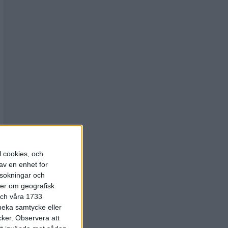
l cookies, och
av en enhet for
rsokningar och
ter om geografisk
 och våra 1733
 neka samtycke eller
cker.
Observera att