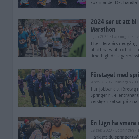
spännande. Det handlar o
2024 ser ut att bl
Marathon
5 jan 2024
• Löpningen
• Tä
Efter flera års nedgång
ut att ha vänt, och det 
time-high deltagarmässi
Företaget med spr
9 nov 2023
• Träningen
• Tä
Hur jobbar ditt företag 
Springer ni, eller träna
verkligen satsar på sina
En lugn halvmara 
29 sep 2023
• Löpningen
• 
Tänk att du springer två 