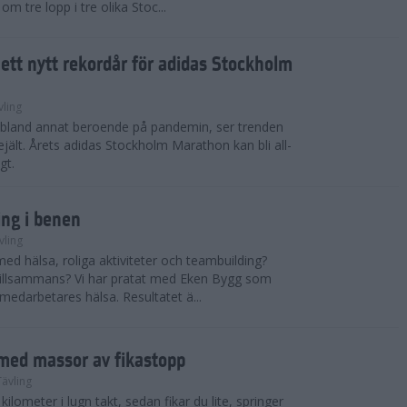
m tre lopp i tre olika Stoc...
i ett nytt rekordår för adidas Stockholm
vling
, bland annat beroende på pandemin, ser trenden
rejält. Årets adidas Stockholm Marathon kan bli all-
gt.
ing i benen
vling
med hälsa, roliga aktiviteter och teambuilding?
r tillsammans? Vi har pratat med Eken Bygg som
 medarbetares hälsa. Resultatet ä...
med massor av fikastopp
Tävling
kilometer i lugn takt, sedan fikar du lite, springer