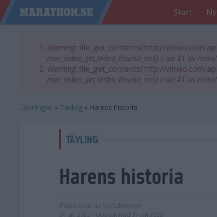
Start
Ny
Warning
: file_get_contents(http://vimeo.com/a
Felmeddelande
mar_video_get_video_thumb_src()
(rad
41
av
/mnt/
Warning
: file_get_contents(http://vimeo.com/a
mar_video_get_video_thumb_src()
(rad
41
av
/mnt/
Löpningen
»
Tävling
»
Harens historia
TÄVLING
Harens historia
Publicerad av
Redaktionen
31 jan 2022
• Uppdaterad
31 jan 2022