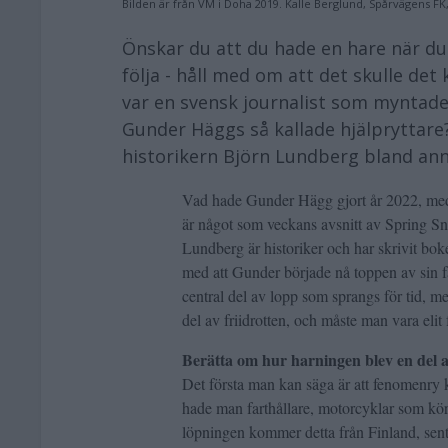
Bilden är från VM i Doha 2019. Kalle Berglund, Spårvägens FK,
Önskar du att du hade en hare när du 
följa - håll med om att det skulle det
var en svensk journalist som myntade
Gunder Häggs så kallade hjälpryttare
historikern Björn Lundberg bland ann
Vad hade Gunder Hägg gjort år 2022, med
är något som veckans avsnitt av Spring S
Lundberg är historiker och har skrivit b
med att Gunder började nå toppen av sin fa
central del av lopp som sprangs för tid, m
del av friidrotten, och måste man vara elit 
Berätta om hur harningen blev en del 
Det första man kan säga är att fenomenry k
hade man farthållare, motorcyklar som körd
löpningen kommer detta från Finland, sent 