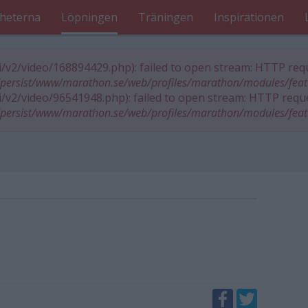
heterna
Löpningen
Träningen
Inspirationen
pi/v2/video/168894429.php): failed to open stream: HTTP requ
persist/www/marathon.se/web/profiles/marathon/modules/fea
pi/v2/video/96541948.php): failed to open stream: HTTP reque
persist/www/marathon.se/web/profiles/marathon/modules/fea