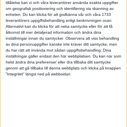
tillåtelse kan vi och våra leverantörer använda exakta uppgifter
med vårt perspektiv på prestation,
om geografisk positionering och identifiering via skanning av
enheten. Du kan klicka för att godkänna vår och våra 1733
hälsa och utveckling
leverantörers uppgiftsbehandling enligt beskrivningen ovan.
Alternativt kan du klicka för att neka samtycke eller för att få
Sara Holmgren
åtkomst till mer detaljerad information och ändra dina
inställningar innan du samtycker.
Observera att viss behandling
av dina personuppgifter kanske inte kräver ditt samtycke, men
Evenemangen drivs mångt och mycket av ideell kraft från
du har rätt att invända mot sådan uppgiftsbehandling. Dina
aktiva och föräldrar i klubbarna och det i sin tur skapar
inställningar gäller endast den här webbplatsen. Du kan när som
ekonomiska resurser och förutsättningar till idrottslig
helst ändra dina preferenser eller dra tillbaka ditt samtycke
verksamhet för såväl unga, äldre som elitaktiva. Det är med en
genom att gå tillbaka till denna webbplats och klicka på knappen
god ekonomi vi kan skapa vinster för dig och för mig, för han
"Integritet" längst ned på webbsidan.
där borta till höger om dig - eller hon där till vänster. En vinst
vi alla kan uppnå, inombords. Kultur, samarbete och
värdeskapande kommunikation har alltid varit värdefullt, men
kanske ännu viktigare just nu.
Text:
Sara Holmgren