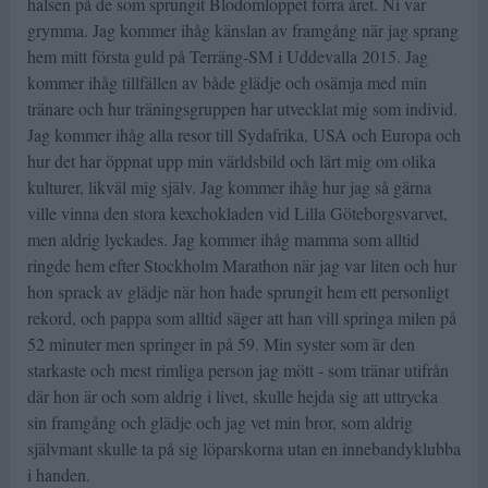
halsen på de som sprungit Blodomloppet förra året. Ni var
grymma. Jag kommer ihåg känslan av framgång när jag sprang
hem mitt första guld på Terräng-SM i Uddevalla 2015. Jag
kommer ihåg tillfällen av både glädje och osämja med min
tränare och hur träningsgruppen har utvecklat mig som individ.
Jag kommer ihåg alla resor till Sydafrika, USA och Europa och
hur det har öppnat upp min världsbild och lärt mig om olika
kulturer, likväl mig själv. Jag kommer ihåg hur jag så gärna
ville vinna den stora kexchokladen vid Lilla Göteborgsvarvet,
men aldrig lyckades. Jag kommer ihåg mamma som alltid
ringde hem efter Stockholm Marathon när jag var liten och hur
hon sprack av glädje när hon hade sprungit hem ett personligt
rekord, och pappa som alltid säger att han vill springa milen på
52 minuter men springer in på 59. Min syster som är den
starkaste och mest rimliga person jag mött - som tränar utifrån
där hon är och som aldrig i livet, skulle hejda sig att uttrycka
sin framgång och glädje och jag vet min bror, som aldrig
självmant skulle ta på sig löparskorna utan en innebandyklubba
i handen.