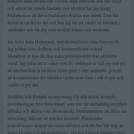
behöver ännu en text om corona, men eftersom den har slagit
och säkert lär smälla hårdare mot idrotten har jag hjälpt
Marathon.se att driva budskapet #rädda min idrott. Den här
texten är en del av det och hur jag ser på värdet av idrotten i
samhället och för dig som enskild löpare och motionär.
Jag heter Sara Holmgren, långdistanslöpare från Örgryte IS.
Jag jobbar som skribent och kommunikatör och på
Marathon.se kan du läsa mina personporträtt från idrottens
värld. Jag gillar att se saker som de verkligen är och jag tror på
att idrotten kan ta en ännu större plats i vårt samhälle, genom
att kommunicera det faktiska värdet som finns i allt vi gör och
varför vi gör det.
Inställda och flyttade arrangemang för alla åldrar, korttids-
permitteringar, besvikna löpare som inte får anmälningsavgiften
tillbaka och aktiva vars ekonomiska förutsättningar att driva sin
utveckling riskerar att minska drastiskt. Pandemins
konsekvenser skapar oro inom idrotten och det har fått mig att
tänka klarare och att se tydligare. Jag har känt ett djupare värde