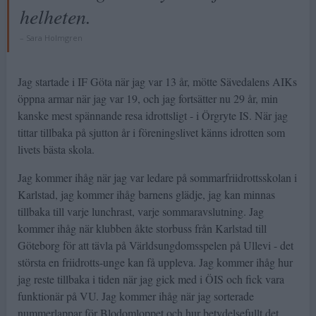
helheten.
Sara Holmgren
Jag startade i IF Göta när jag var 13 år, mötte Sävedalens AIKs
öppna armar när jag var 19, och jag fortsätter nu 29 år, min
kanske mest spännande resa idrottsligt - i Örgryte IS. När jag
tittar tillbaka på sjutton år i föreningslivet känns idrotten som
livets bästa skola.
Jag kommer ihåg när jag var ledare på sommarfriidrottsskolan i
Karlstad, jag kommer ihåg barnens glädje, jag kan minnas
tillbaka till varje lunchrast, varje sommaravslutning. Jag
kommer ihåg när klubben åkte storbuss från Karlstad till
Göteborg för att tävla på Världsungdomsspelen på Ullevi - det
största en friidrotts-unge kan få uppleva. Jag kommer ihåg hur
jag reste tillbaka i tiden när jag gick med i ÖIS och fick vara
funktionär på VU. Jag kommer ihåg när jag sorterade
nummerlappar för Blodomloppet och hur betydelsefullt det