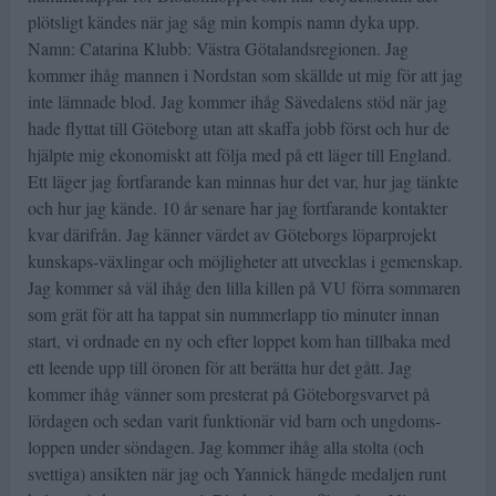
plötsligt kändes när jag såg min kompis namn dyka upp.
Namn: Catarina Klubb: Västra Götalandsregionen. Jag
kommer ihåg mannen i Nordstan som skällde ut mig för att jag
inte lämnade blod. Jag kommer ihåg Sävedalens stöd när jag
hade flyttat till Göteborg utan att skaffa jobb först och hur de
hjälpte mig ekonomiskt att följa med på ett läger till England.
Ett läger jag fortfarande kan minnas hur det var, hur jag tänkte
och hur jag kände. 10 år senare har jag fortfarande kontakter
kvar därifrån. Jag känner värdet av Göteborgs löparprojekt
kunskaps-växlingar och möjligheter att utvecklas i gemenskap.
Jag kommer så väl ihåg den lilla killen på VU förra sommaren
som grät för att ha tappat sin nummerlapp tio minuter innan
start, vi ordnade en ny och efter loppet kom han tillbaka med
ett leende upp till öronen för att berätta hur det gått. Jag
kommer ihåg vänner som presterat på Göteborgsvarvet på
lördagen och sedan varit funktionär vid barn och ungdoms-
loppen under söndagen. Jag kommer ihåg alla stolta (och
svettiga) ansikten när jag och Yannick hängde medaljen runt