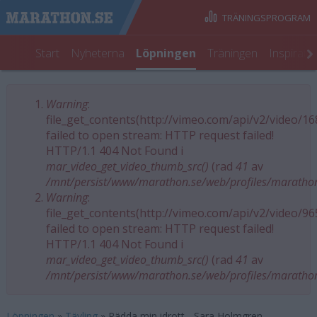
TRÄNINGSPROGRAM
Start
Nyheterna
Löpningen
Träningen
Inspirati
Warning
:
Felmeddelande
file_get_contents(http://vimeo.com/api/v2/video/1
failed to open stream: HTTP request failed!
HTTP/1.1 404 Not Found i
mar_video_get_video_thumb_src()
(rad
41
av
/mnt/persist/www/marathon.se/web/profiles/maratho
Warning
:
file_get_contents(http://vimeo.com/api/v2/video/9
failed to open stream: HTTP request failed!
HTTP/1.1 404 Not Found i
mar_video_get_video_thumb_src()
(rad
41
av
/mnt/persist/www/marathon.se/web/profiles/maratho
Löpningen
»
Tävling
»
Rädda min idrott - Sara Holmgren