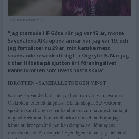
Foto:
Michael Jönsson
"Jag startade i IF Göta när jag var 13 år, mötte
Sävedalens AIKs öppna armar när jag var 19, och
jag fortsätter nu 29 år, min kanske mest
spännande resa idrottsligt - i Örgryte IS. När jag
tittar tillbaka på sjutton år i föreningslivet
känns idrotten som livets bästa skola".
IDROTTEN - SAMHÄLLETS EGEN VINST
När jag skriver det här sitter jag hemma i vårt vardagsrum i
Olskroken, efter ett långpass i Skatås skogar. 3,5 veckor av
sjukdom som troligtvis har handlat om coronaviruset har tagit
mig två veckor att komma tillbaka ifrån och nu börjar jag
känna att kroppen äntligen kan slappna av i löpningens
rörelsemönster. Pju, en pärs! Egentligen känner jag inte att vi