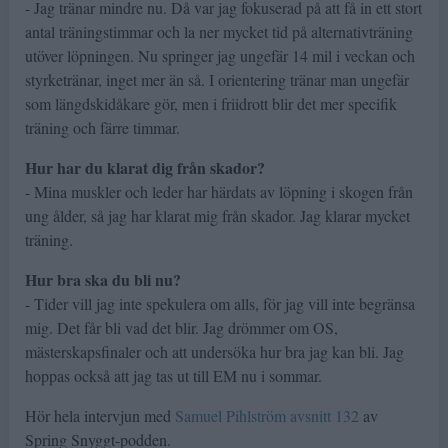
- Jag tränar mindre nu. Då var jag fokuserad på att få in ett stort
antal träningstimmar och la ner mycket tid på alternativträning
utöver löpningen. Nu springer jag ungefär 14 mil i veckan och
styrketränar, inget mer än så. I orientering tränar man ungefär
som längdskidåkare gör, men i friidrott blir det mer specifik
träning och färre timmar.
Hur har du klarat dig från skador?
- Mina muskler och leder har härdats av löpning i skogen från
ung ålder, så jag har klarat mig från skador. Jag klarar mycket
träning.
Hur bra ska du bli nu?
- Tider vill jag inte spekulera om alls, för jag vill inte begränsa
mig. Det får bli vad det blir. Jag drömmer om OS,
mästerskapsfinaler och att undersöka hur bra jag kan bli. Jag
hoppas också att jag tas ut till EM nu i sommar.
Hör hela intervjun med
Samuel Pihlström avsnitt 132
av
Spring Snyggt-podden.