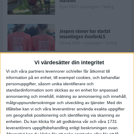
maraton
8 jun 2023
• Löpningen
• Tävling
Jespers vänner har startat
insamlingen #runforALS
29 maj 2023
• Löpningen
• Tävling
Vi värdesätter din integritet
Tjejmilen blir åter en del av
Vi och våra partners levenrorer och/eller får åtkomst till
Finnkampen
information på en enhet, till exempel cookies, och behandlar
9 maj 2023
• Löpningen
• Tävling
personuppgifter, såsom unika identifierare och
standardinformation som skickas av en enhet for anpassad
annonsering och innehåll, mätning av annonsering och innehåll,
målgruppsundersokningar och utveckling av tjänster.
Med din
Mor och dotter har sprungit 15
Tjejmilen i rad
tillåtelse kan vi och våra leverantörer använda exakta uppgifter
28 sep 2022
• Inspirationen
• Tävling
om geografisk positionering och identifiering via skanning av
enheten. Du kan klicka för att godkänna vår och våra 1731
leverantörers uppgiftsbehandling enligt beskrivningen ovan.
Alternativt kan du klicka för att neka samtycke eller för att få