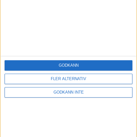
1 jun 2016
• Löpningen
• Tävling
Taktiken för att klara Västerbron
11 maj 2015
• Löpningen
• Tävling
Sju tips dagarna före maran
29 maj 2013
• Löpningen
• Tävling
GODKÄNN
FLER ALTERNATIV
SENASTE LÖPNINGEN
GODKÄNN INTE
Håll igång träningen under ledigheten
20 dec 2024
Backträning bygger snabbhet, uthållighet
och pannben