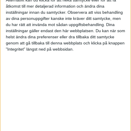
Andreas Almgren om träningen
åtkomst till mer detaljerad information och ändra dina
och succéloppet i Bryssel
inställningar innan du samtycker.
Observera att viss behandling
15 sep 2022
• Löpningen
• Tävling
av dina personuppgifter kanske inte kräver ditt samtycke, men
du har rätt att invända mot sådan uppgiftsbehandling. Dina
inställningar gäller endast den här webbplatsen. Du kan när som
helst ändra dina preferenser eller dra tillbaka ditt samtycke
Löpare mellan 0 och 90 år sprang
genom att gå tillbaka till denna webbplats och klicka på knappen
Tjejmilen idag
"Integritet" längst ned på webbsidan.
3 sep 2022
• Löpningen
• Tävling
Carolina tillbaka som vinnare efter
VM
3 sep 2022
• Löpningen
• Tävling
I Valspurten uppmanas deltagarna
att rösta för folkhälsan
30 aug 2022
• Löpningen
• Tävling