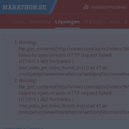
TRÄNINGSPROGRAM
Start
Nyheterna
Löpningen
Träningen
Inspirati
Warning
:
Felmeddelande
file_get_contents(http://vimeo.com/api/v2/video/1
failed to open stream: HTTP request failed!
HTTP/1.1 403 Forbidden i
mar_video_get_video_thumb_src()
(rad
41
av
/mnt/persist/www/marathon.se/web/profiles/maratho
Warning
:
file_get_contents(http://vimeo.com/api/v2/video/9
failed to open stream: HTTP request failed!
HTTP/1.1 403 Forbidden i
mar_video_get_video_thumb_src()
(rad
41
av
/mnt/persist/www/marathon.se/web/profiles/maratho
Löpningen
»
Tävling
»