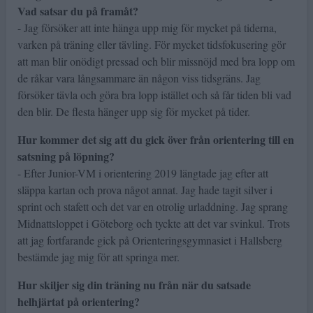
Vad satsar du på framåt?
- Jag försöker att inte hänga upp mig för mycket på tiderna,
varken på träning eller tävling. För mycket tidsfokusering gör
att man blir onödigt pressad och blir missnöjd med bra lopp om
de råkar vara långsammare än någon viss tidsgräns. Jag
försöker tävla och göra bra lopp istället och så får tiden bli vad
den blir. De flesta hänger upp sig för mycket på tider.
Hur kommer det sig att du gick över från orientering till en
satsning på löpning?
- Efter Junior-VM i orientering 2019 längtade jag efter att
släppa kartan och prova något annat. Jag hade tagit silver i
sprint och stafett och det var en otrolig urladdning. Jag sprang
Midnattsloppet i Göteborg och tyckte att det var svinkul. Trots
att jag fortfarande gick på Orienteringsgymnasiet i Hallsberg
bestämde jag mig för att springa mer.
Hur skiljer sig din träning nu från när du satsade
helhjärtat på orientering?