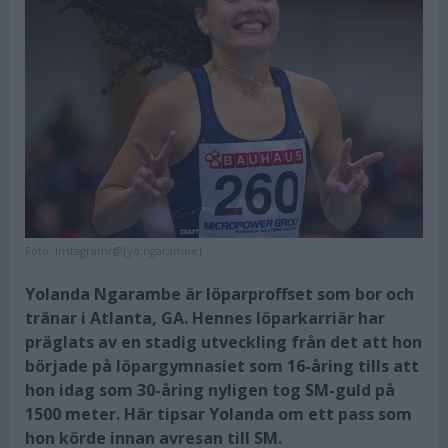
Foto:
Instagram/@[yo.ngarambe]
Yolanda Ngarambe är löparproffset som bor och
tränar i Atlanta, GA. Hennes löparkarriär har
präglats av en stadig utveckling från det att hon
började på löpargymnasiet som 16-åring tills att
hon idag som 30-åring nyligen tog SM-guld på
1500 meter. Här tipsar Yolanda om ett pass som
hon körde innan avresan till SM.