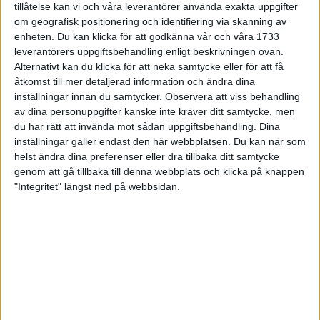
tillåtelse kan vi och våra leverantörer använda exakta uppgifter
om geografisk positionering och identifiering via skanning av
Bygg styrka och flås i långa
enheten. Du kan klicka för att godkänna vår och våra 1733
backar
leverantörers uppgiftsbehandling enligt beskrivningen ovan.
4 apr 2024
• Löpningen
• Träning
Alternativt kan du klicka för att neka samtycke eller för att få
åtkomst till mer detaljerad information och ändra dina
inställningar innan du samtycker.
Observera att viss behandling
av dina personuppgifter kanske inte kräver ditt samtycke, men
Från Vårruset, via Tjejmilen till
du har rätt att invända mot sådan uppgiftsbehandling. Dina
Halvmaran på 108 dagar
inställningar gäller endast den här webbplatsen. Du kan när som
28 mar 2024
• Löpningen
• Träning
helst ändra dina preferenser eller dra tillbaka ditt samtycke
genom att gå tillbaka till denna webbplats och klicka på knappen
"Integritet" längst ned på webbsidan.
Kompisträna: 3 tips på intervaller
för dig och din kompis (eller
partner)
8 mar 2024
• Löpningen
• Träning
Flowfeet Heat möjliggör en extra
runda
1 mar 2024
• Löpningen
• Träning