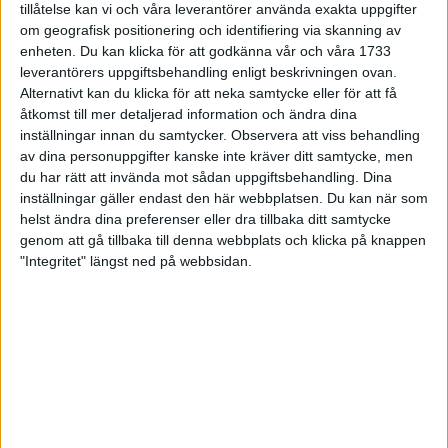
tillåtelse kan vi och våra leverantörer använda exakta uppgifter
om geografisk positionering och identifiering via skanning av
enheten. Du kan klicka för att godkänna vår och våra 1733
leverantörers uppgiftsbehandling enligt beskrivningen ovan.
Alternativt kan du klicka för att neka samtycke eller för att få
åtkomst till mer detaljerad information och ändra dina
inställningar innan du samtycker.
Observera att viss behandling
av dina personuppgifter kanske inte kräver ditt samtycke, men
du har rätt att invända mot sådan uppgiftsbehandling. Dina
inställningar gäller endast den här webbplatsen. Du kan när som
helst ändra dina preferenser eller dra tillbaka ditt samtycke
MER OM TRÄNING
genom att gå tillbaka till denna webbplats och klicka på knappen
"Integritet" längst ned på webbsidan.
Håll igång träningen under
ledigheten
20 dec 2024
• Löpningen
• Träning
Backträning bygger snabbhet,
uthållighet och pannben