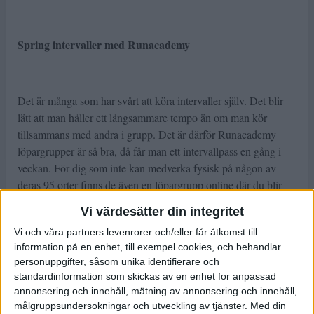
Spring intervaller med Runacademy
Det är många som har svårt att köra intervaller själv. Det blir
lätt att man håller ett långsammare tempo än om man kör
tillsammans med andra i grupp. Det är därför Runacademy
löpargrupper är så bra, då får man ett intervallpass en gång i
veckan. För dig som inte kan medverka fysisk på någon av
deras 95 orter finns de även en löpargrupp online där du blir
peppad av deras coacher genom en ljudfil. Under vecka 11
Vi värdesätter din integritet
kommer man dessutom kunna prova-på ett pass tillsammans
Vi och våra partners levenrorer och/eller får åtkomst till
med Runacademy, läs mer och anmäl dig till prova-på-passen
information på en enhet, till exempel cookies, och behandlar
här:
Provträna med Runacademy!
personuppgifter, såsom unika identifierare och
standardinformation som skickas av en enhet for anpassad
annonsering och innehåll, mätning av annonsering och innehåll,
målgruppsundersokningar och utveckling av tjänster.
Med din