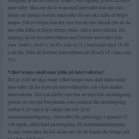
intervaller. Men om du är ovan med intervaller kan det vara
lättare att springa kortare intervaller för att orka hålla ett högre
tempo. Till en början kan det vara bra att vila stående för att du
ska orka hålla ett högre tempo under själva intervallerna. Ett
upplägg på ett bra intervallpass med kortare intervaller kan
vara 4x60 s, 4x45 s, 4x30 s och 4x15 s intervaller med 15-30
s ståvila. Efter de kortaste intervallerna på 30 och 15 s kan vara
15 s.
Vilket tempo skall man hålla på intervallerna?
Det är svårt att säga exakt vilket tempo man skall hålla under
intervaller då det beror på intervallängden och vilan mellan
intervallerna. Det kan därför vara bra att utgå från ansträngning
genom att utnyttja borgskalan som graderar din ansträngning
mellan 6-20 (där 6 är väldigt lätt och 20 är
maximalansträngning), intervaller får gärna ligga i spannet 15
och uppåt, alltså hård ansträngning till maximalansträngning.
Ju mer intervaller du kör desto mer lär du känna din kropp och
kan hitta rätt farter.