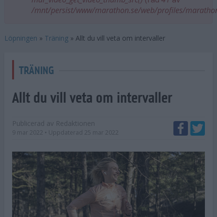
/mnt/persist/www/marathon.se/web/profiles/maratho
Löpningen
»
Träning
»
Allt du vill veta om intervaller
TRÄNING
Allt du vill veta om intervaller
Publicerad av
Redaktionen
9 mar 2022
• Uppdaterad
25 mar 2022