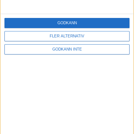
Unna dig traillöpning i höst
1 okt 2020
• Löpningen
• Träning
GODKÄNN
Intervallstegen för dig som vill bli
FLER ALTERNATIV
snabbare på 10 kilometer
28 jul 2020
• Löpningen
• Träning
GODKÄNN INTE
Semesterträning:
Morgonträningen som blir av
23 jul 2020
• Löpningen
• Träning
Sommarträning: Supereffektiv
intervallstege på 30 minuter
15 jul 2020
• Löpningen
• Träning