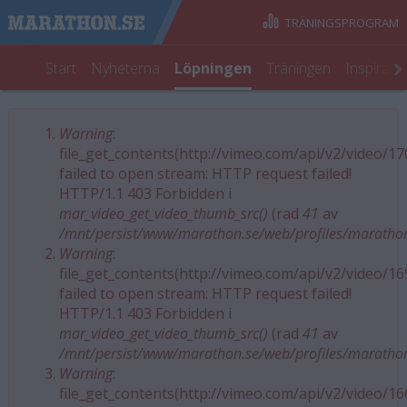
TRÄNINGSPROGRAM
Start
Nyheterna
Löpningen
Träningen
Inspirati
Warning
:
Felmeddelande
file_get_contents(http://vimeo.com/api/v2/video/1
failed to open stream: HTTP request failed!
HTTP/1.1 403 Forbidden i
mar_video_get_video_thumb_src()
(rad
41
av
/mnt/persist/www/marathon.se/web/profiles/maratho
Warning
:
file_get_contents(http://vimeo.com/api/v2/video/1
failed to open stream: HTTP request failed!
HTTP/1.1 403 Forbidden i
mar_video_get_video_thumb_src()
(rad
41
av
/mnt/persist/www/marathon.se/web/profiles/maratho
Warning
:
file_get_contents(http://vimeo.com/api/v2/video/1