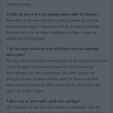
ett högre tempo.
Varför är det så bra att springa intervaller för löpare?
Intervaller är det mest effektiva träningsformen för att höja
prestationsförmågan i löpningen och få en bättre kondition.
Förutom att vi får en bättre kondition så tränar vi upp vår
fartkänsla och löpteknik.
Vad ska man tänka på som nybörjare och ska springa
intervaller?
För dig som är nybörjare inom löpning är det viktigt att du först
vänjer kroppen vid löpningen innan du ökar tempot på
intervallerna. Du som är nybörjare ska därför jogga i ett
behagligt tempo på intervallerna under de första veckorna.
Intervallerna kommer ha effekt ändå fast du inte pushar dig
själv i ett så hårt tempo.
Vilken typ av intervaller skall man springa?
Det viktigaste är inte hur intervallerna är utformade utan det
viktigaste är att du varierar tempo i din löpning genom att köra