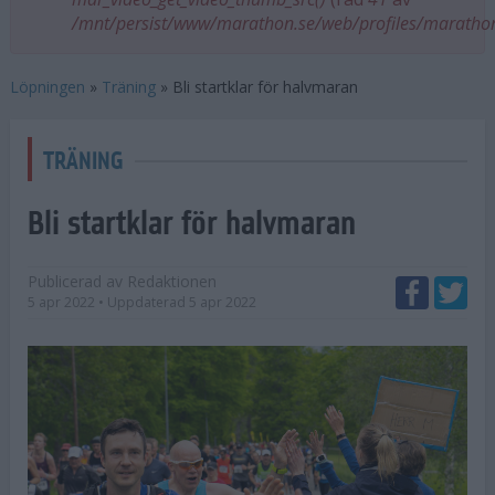
/mnt/persist/www/marathon.se/web/profiles/maratho
Löpningen
»
Träning
»
Bli startklar för halvmaran
TRÄNING
Bli startklar för halvmaran
Publicerad av
Redaktionen
5 apr 2022
• Uppdaterad
5 apr 2022