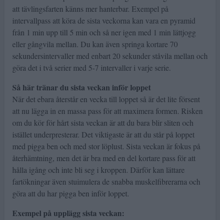
att tävlingsfarten känns mer hanterbar. Exempel på
intervallpass att köra de sista veckorna kan vara en pyramid
från 1 min upp till 5 min och så ner igen med 1 min lättjogg
eller gångvila mellan. Du kan även springa kortare 70
sekundersintervaller med enbart 20 sekunder ståvila mellan och
göra det i två serier med 5-7 intervaller i varje serie.
Så här tränar du sista veckan inför loppet
När det ebara återstår en vecka till loppet så är det lite försent
att nu lägga in en massa pass för att maximera formen. Risken
om du kör för hårt sista veckan är att du bara blir sliten och
istället underpresterar. Det viktigaste är att du står på loppet
med pigga ben och med stor löplust. Sista veckan är fokus på
återhämtning, men det är bra med en del kortare pass för att
hålla igång och inte bli seg i kroppen. Därför kan lättare
fartökningar även stuimulera de snabba muskelfibrerarna och
göra att du har pigga ben inför loppet.
Exempel på upplägg sista veckan: