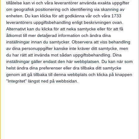
tillåtelse kan vi och våra leverantörer använda exakta uppgifter
Midsommarintervaller och
om geografisk positionering och identifiering via skanning av
grodhopp
enheten. Du kan klicka för att godkänna vår och våra 1733
20 jun 2024
• Löpningen
• Träning
leverantörers uppgiftsbehandling enligt beskrivningen ovan.
Alternativt kan du klicka för att neka samtycke eller för att få
åtkomst till mer detaljerad information och ändra dina
inställningar innan du samtycker.
Observera att viss behandling
Spring fartlek med musiken som
av dina personuppgifter kanske inte kräver ditt samtycke, men
hjälp
du har rätt att invända mot sådan uppgiftsbehandling. Dina
17 maj 2024
• Löpningen
• Träning
inställningar gäller endast den här webbplatsen. Du kan när som
helst ändra dina preferenser eller dra tillbaka ditt samtycke
genom att gå tillbaka till denna webbplats och klicka på knappen
Dags att utmana kroppen med
"Integritet" längst ned på webbsidan.
korta intervaller
3 maj 2024
• Löpningen
• Träning
Träna andetaget och bli starkare i
löparspåret
26 apr 2024
• Löpningen
• Träning