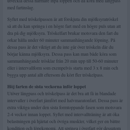
utveckla dessa närmare inpå loppen och då köra med långpass
med fartinslag.
Syftet med tröskelpassen är att förskjuta din mjölksyratröskel
så att du kan springa i en högre fart med en högre puls utan att
dra på dig mjölksyra. Tröskelfart brukar motsvara den fart du
orkar hålla under 60 minuter sammanhängande löpning. På
dessa pass är det viktigt att du inte går över tröskeln där du
börjar känna mjölksyra. Dessa pass kan man både köra som
sammanhängande trösklar från 20 min upp till 50-60 minuter
eller i intervallform som exempelvis starta med 3 x 8 min och
bygga upp antal allt eftersom du kört fler tröskelpass.
Höj farten de sista veckorna inför loppet
Utöver långpass och tröskelpass är det bra att få in blandade
intervaller i överfart jämfört med halvmaratonfart. Dessa pass är
extra viktiga under den sista formtoppande fasen som motsvara
2-4 veckor innan loppet. Syftet med intervallträning är att öka
belastningen på hjärtat och övriga muskler, vilket ger en bättre
kondition och löpekonomi. Att springa i överfart gör dessutom