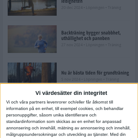
ledigheten
20 dec 2024
• Löpningen
• Träning
Backträning bygger snabbhet,
uthållighet och pannben
27 nov 2024
• Löpningen
• Träning
Nu är bästa tiden för grundträning
5 nov 2024
• Löpningen
• Träning
Vi värdesätter din integritet
Vi och våra partners levenrorer och/eller får åtkomst till
information på en enhet, till exempel cookies, och behandlar
Mysjoggen för alla dina sinnen
personuppgifter, såsom unika identifierare och
2 sep 2024
• Löpningen
• Träning
standardinformation som skickas av en enhet for anpassad
annonsering och innehåll, mätning av annonsering och innehåll,
målgruppsundersokningar och utveckling av tjänster.
Med din