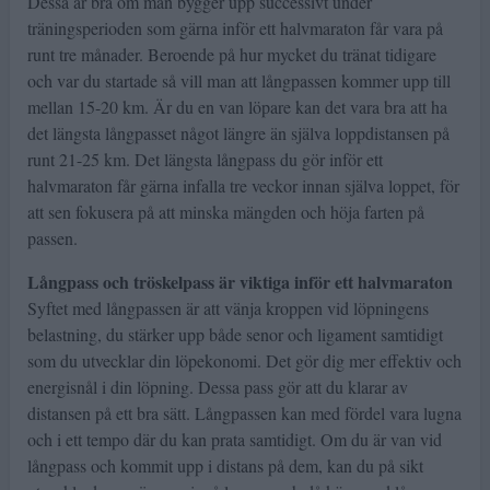
Dessa är bra om man bygger upp successivt under
träningsperioden som gärna inför ett halvmaraton får vara på
runt tre månader. Beroende på hur mycket du tränat tidigare
och var du startade så vill man att långpassen kommer upp till
mellan 15-20 km. Är du en van löpare kan det vara bra att ha
det längsta långpasset något längre än själva loppdistansen på
runt 21-25 km. Det längsta långpass du gör inför ett
halvmaraton får gärna infalla tre veckor innan själva loppet, för
att sen fokusera på att minska mängden och höja farten på
passen.
Långpass och tröskelpass är viktiga inför ett halvmaraton
Syftet med långpassen är att vänja kroppen vid löpningens
belastning, du stärker upp både senor och ligament samtidigt
som du utvecklar din löpekonomi. Det gör dig mer effektiv och
energisnål i din löpning. Dessa pass gör att du klarar av
distansen på ett bra sätt. Långpassen kan med fördel vara lugna
och i ett tempo där du kan prata samtidigt. Om du är van vid
långpass och kommit upp i distans på dem, kan du på sikt