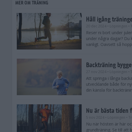
MER OM TRÄNING
Håll igång träning
20 dec 2024
• Löpningen
• 
Reser ni bort under julen,
under några dagar? Du k
vanligt. Oavsett så hoppas
Backträning bygge
27 nov 2024
• Löpningen
• 
Att springa i långa bac
utvecklande både för ny
din känsla för backtränin
Nu är bästa tiden 
5 nov 2024
• Löpningen
• T
Nu när hösten är här och
grundträning. Se till at