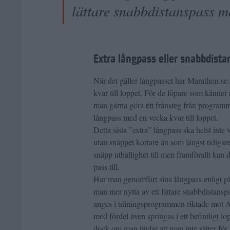
lättare snabbdistanspass me
Extra långpass eller snabbdista
När det gäller långpasset har Marathon.se:
kvar till loppet. För de löpare som känner
man gärna göra ett frånsteg från programme
långpass med en vecka kvar till loppet.
Detta sista ”extra” långpass ska helst inte 
utan snäppet kortare än som längst tidigare 
snäpp uthållighet till men framförallt kan de
pass till.
Har man genomfört sina långpass enligt pla
man mer nytta av ett lättare snabbdistansp
anges i träningsprogrammen riktade mot
med fördel även springas i ett befintligt lo
dock om man tävlar att man inte sätter för 