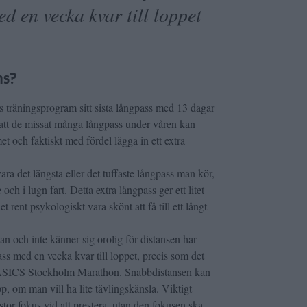
d en vecka kvar till loppet
ns?
s träningsprogram sitt sista långpass med 13 dagar
 att de missat många långpass under våren kan
t och faktiskt med fördel lägga in ett extra
vara det längsta eller det tuffaste långpass man kör,
och i lugn fart. Detta extra långpass ger ett litet
t rent psykologiskt vara skönt att få till ett långt
n och inte känner sig orolig för distansen har
ass med en vecka kvar till loppet, precis som det
 ASICS Stockholm Marathon. Snabbdistansen kan
pp, om man vill ha lite tävlingskänsla. Viktigt
stor fokus vid att prestera, utan den fokusen ska