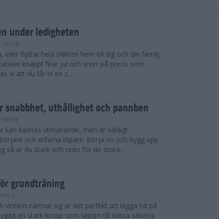
en under ledigheten
Träning
 eller flyttar hela släkten hem till dig och din familj
anske knappt firar jul och lever på precis som
 vi att du får in en s...
r snabbhet, uthållighet och pannben
Träning
kar kan kännas utmanande, men är väldigt
börjare och erfarna löpare. Börja nu och bygg upp
g så är du stark och redo för de stora...
för grundträning
räning
 vintern närmar sig är det perfekt att lägga tid på
t bygga en stark kropp som lagom till nästa säsong