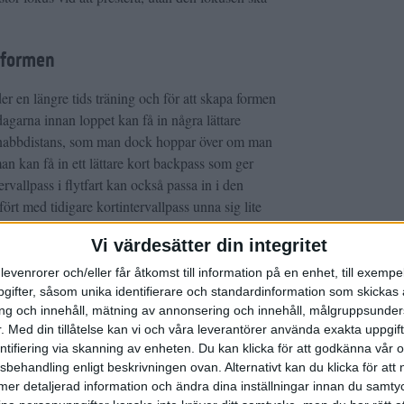
 formen
er en längre tids träning och för att skapa formen
agarna innan loppet kan få in några lättare
snabbdistans, som man dock hoppar över om man
man kan få in ett lättare kort backpass som ger
tervallpass i flytfart kan också passa in i den
t med tidigare kortintervallpass unna sig lite
re än normalt just för att få en känsla av att det
Vi värdesätter din integritet
träningen fram mot maran. Är man van vid många
levenrorer och/eller får åtkomst till information på en enhet, till exempe
m främst ske genom kortare pass framför att lägga
ifter, såsom unika identifierare och standardinformation som skickas 
g och innehåll, mätning av annonsering och innehåll, målgruppsunde
undet fram mot maran är det bäst att behålla
.
Med din tillåtelse kan vi och våra leverantörer använda exakta uppgif
 kortare och lättare pass än normalt.
entifiering via skanning av enheten. Du kan klicka för att godkänna vår
sbehandling enligt beskrivningen ovan. Alternativt kan du klicka för att
ll mer detaljerad information och ändra dina inställningar innan du samty