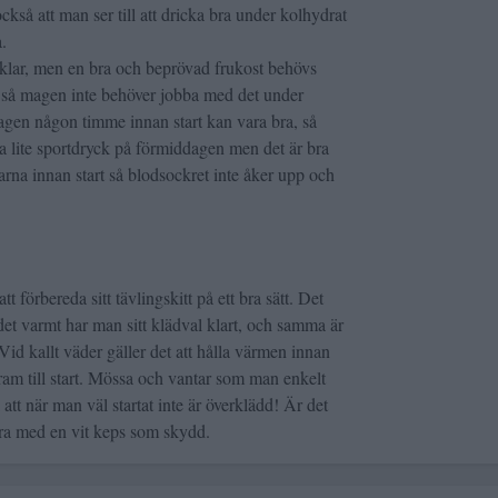
kså att man ser till att dricka bra under kolhydrat
.
klar, men en bra och beprövad frukost behövs
r så magen inte behöver jobba med det under
agen någon timme innan start kan vara bra, så
a lite sportdryck på förmiddagen men det är bra
rna innan start så blodsockret inte åker upp och
t förbereda sitt tävlingskitt på ett bra sätt. Det
r det varmt har man sitt klädval klart, och samma är
Vid kallt väder gäller det att hålla värmen innan
am till start. Mössa och vantar som man enkelt
att när man väl startat inte är överklädd! Är det
bra med en vit keps som skydd.