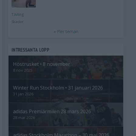
Tävling
Skador
» Fler teman
INTRESSANTA LOPP
Höstrusket • 8 november
8 nov 2025
Winter Run Stockholm • 31 januari 2026
31 jan 2026
adidas Premiärmilen 28 mars 2026
28 mar 2026
adidas Stockholm Marathon – 30 maj 2026