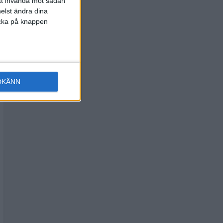
att invända mot sådan
elst ändra dina
licka på knappen
DKÄNN