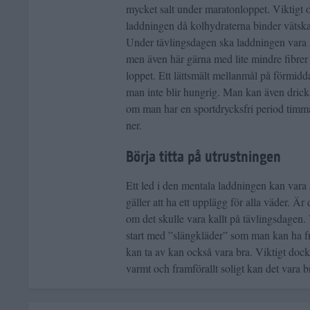
mycket salt under maratonloppet. Viktigt oc
laddningen då kolhydraterna binder vätska
Under tävlingsdagen ska laddningen vara 
men även här gärna med lite mindre fibre
loppet. Ett lättsmält mellanmål på förmidd
man inte blir hungrig. Man kan även drick
om man har en sportdrycksfri period timma
ner.
Börja titta på utrustningen
Ett led i den mentala laddningen kan vara at
gäller att ha ett upplägg för alla väder. Ä
om det skulle vara kallt på tävlingsdagen. 
start med ”slängkläder” som man kan ha fr
kan ta av kan också vara bra. Viktigt dock 
varmt och framförallt soligt kan det vara 