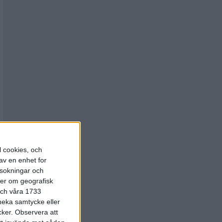
l cookies, och
av en enhet for
rsokningar och
ter om geografisk
 och våra 1733
 neka samtycke eller
cker.
Observera att