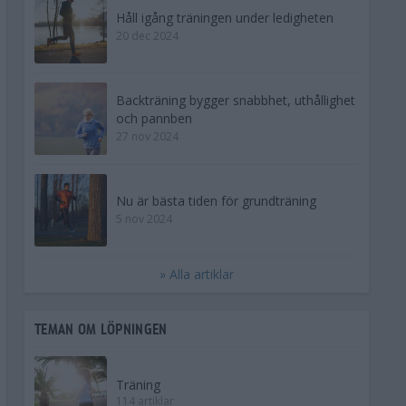
Håll igång träningen under ledigheten
20 dec 2024
Backträning bygger snabbhet, uthållighet
och pannben
27 nov 2024
Nu är bästa tiden för grundträning
5 nov 2024
» Alla artiklar
TEMAN OM LÖPNINGEN
Träning
114 artiklar