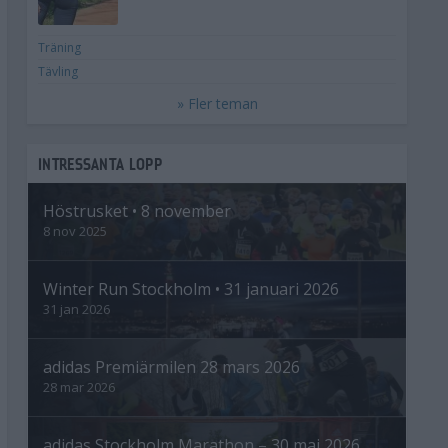
Träning
Tävling
» Fler teman
INTRESSANTA LOPP
Höstrusket • 8 november
8 nov 2025
Winter Run Stockholm • 31 januari 2026
31 jan 2026
adidas Premiärmilen 28 mars 2026
28 mar 2026
adidas Stockholm Marathon – 30 maj 2026