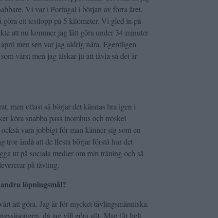
nabbare. Vi var i Portugal i början av förra året,
 göra ett testlopp på 5 kilometer. Vi gled in på
nkte att nu kommer jag lätt göra under 34 minuter
 april men sen var jag aldrig nära. Egentligen
 som värst men jag älskar ju att tävla så det är
rat, men oftast så börjar det kännas bra igen i
rsöker köra snabba pass inomhus och tröskel
n också vara jobbigt för man känner sig som en
tror ändå att de flesta börjar förstå hur det
lägga ut på sociala medier om min träning och så
 levererar på tävling.
h andra löpningsmål?
vårt att göra. Jag är för mycket tävlingsmänniska.
ingssäsongen, då jag vill göra allt. Man får helt