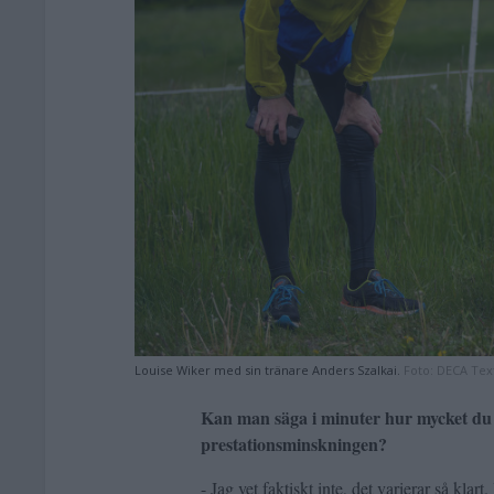
Louise Wiker med sin tränare Anders Szalkai.
Foto:
DECA Text
Kan man säga i minuter hur mycket du
prestationsminskningen?
- Jag vet faktiskt inte, det varierar så klar