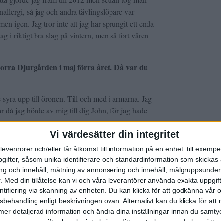
nallergi, så jag och andra tävlingslöpare var
en igen. Jag tror inte att jag har sprungit ett enda
ag i riktigt bra slag på vintern, men så fort våren
Norra Djurgården i maj förra året. Då var du
 syra upp till öronen. Till och med i armarna. Jag
r då jag hörde av mig till dig John, för jag hade
g.
Vi värdesätter din integritet
npåverkad mot när du i form?
levenrorer och/eller får åtkomst till information på en enhet, till exempe
ifter, såsom unika identifierare och standardinformation som skickas 
örjan väldigt trött. Och det kan ju påverka
g och innehåll, mätning av annonsering och innehåll, målgruppsunde
r själva löpningen funka ganska bra till någon
.
Med din tillåtelse kan vi och våra leverantörer använda exakta uppgif
et direkt tycker jag inte. Men så fort jag ska gå
entifiering via skanning av enheten. Du kan klicka för att godkänna vår
snabbare än tröskel så är det som att jag inte kan
sbehandling enligt beskrivningen ovan. Alternativt kan du klicka för att
 går tom. Jag har fått testa olika astmamediciner
ll mer detaljerad information och ändra dina inställningar innan du samty
ngre, men det hjälper inte mot ansträngningen som