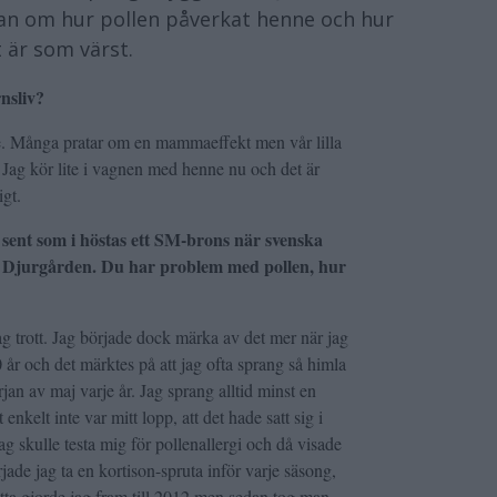
an om hur pollen påverkat henne och hur
 är som värst.
rnsliv?
dde. Många pratar om en mammaeffekt men vår lilla
 Jag kör lite i vagnen med henne nu och det är
igt.
ent som i höstas ett SM-brons när svenska
a Djurgården. Du har problem med pollen, hur
jag trott. Jag började dock märka av det mer när jag
år och det märktes på att jag ofta sprang så himla
n av maj varje år. Jag sprang alltid minst en
enkelt inte var mitt lopp, att det hade satt sig i
g skulle testa mig för pollenallergi och då visade
rjade jag ta en kortison-spruta inför varje säsong,
tta gjorde jag fram till 2012 men sedan tog man