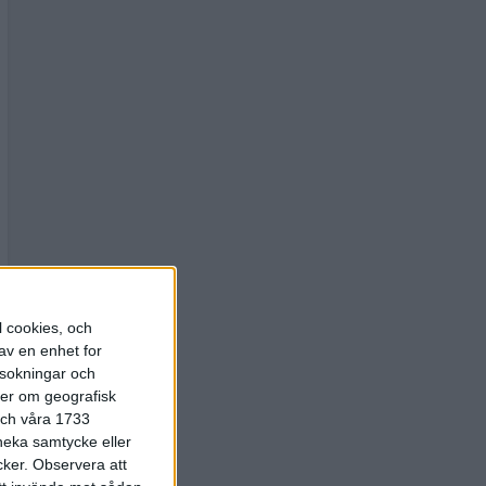
l cookies, och
av en enhet for
rsokningar och
ter om geografisk
 och våra 1733
 neka samtycke eller
cker.
Observera att