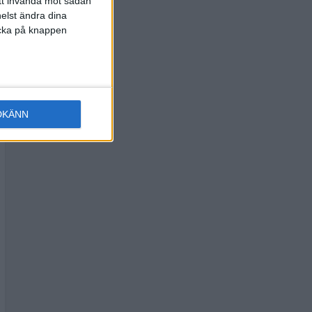
att invända mot sådan
elst ändra dina
licka på knappen
DKÄNN