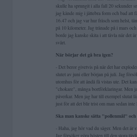
skulle ha sprungit i alla fall 20 sekunder s
jag kände mig i jättebra form och bad att få
16.47 och jag var hur fräsch som helst, tä
på 10 kilometer. Jag tränade på i mars och
borde jag kanske skita i att tävla när det är
svårt.
När börjar det gå bra igen?
- Det beror givetvis på när det har explode
slutet av juni eller början på juli. Jag fö
utomhus för att ändå få vistas ute. Det ka
"chokare", många bortförklaringar. Men jag 
påverkar. Men jag har till exempel slutat 
just för att det blir trist om man sedan inte
Ska man kanske sätta "pollenmål" oc
- Haha, jag hör vad du säger. Men det är s
Jag försöker göra hösten till den stora tävl