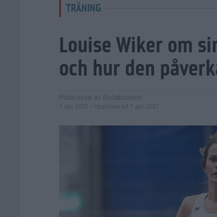
TRÄNING
Louise Wiker om sin
och hur den påverk
Publicerad av
Redaktionen
7 apr 2021
• Uppdaterad
7 apr 2021