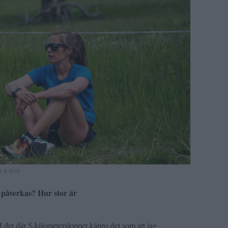
 & Bild
 påverkas? Hur stor är
t. I det där 5-kilometersloppet känns det som att jag