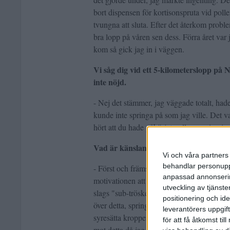
bort dispensen för kortisonspruta vid polle
tvungna att sluta. Efter det återkom problem
bra lopp på våren sen dess. Förra året var j
kom så gick jag in i väggen.
Vi såg dig vid ett 5-kilometerslopp på 
inte nöjd.
- Nej det stämmer, jag väggade totalt, hade
kunde inte springa på som jag ville. Det va
hört att du hade påbörjat pollenvaccinerin
Vad är känslan när du är så här polle
Vi och våra partners 
behandlar personuppg
- Först och främst känner jag mig till en b
anpassad annonserin
motivationen att bara ge sig ut. Sen bruka
utveckling av tjänster
slags "sub-tröskel". Då känner jag inte av d
positionering och id
över detta, springa intervaller eller något 
leverantörers uppgift
syresätta kroppen, istället får jag syra och
för att få åtkomst ti
mot detta då jag hade astma när jag var y