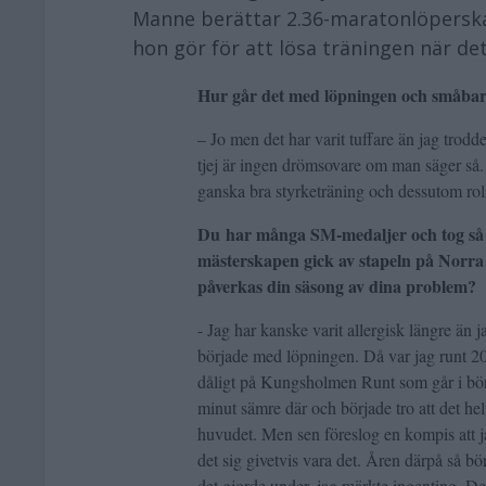
Manne berättar 2.36-maratonlöpersk
hon gör för att lösa träningen när det
Hur går det med löpningen och småba
– Jo men det har varit tuffare än jag tro
tjej är ingen drömsovare om man säger så.
ganska bra styrketräning och dessutom rol
Du har många SM-medaljer och tog så s
mästerskapen gick av stapeln på Norr
påverkas din säsong av dina problem?
- Jag har kanske varit allergisk längre än 
började med löpningen. Då var jag runt 20 
dåligt på Kungsholmen Runt som går i börja
minut sämre där och började tro att det helt 
huvudet. Men sen föreslog en kompis att ja
det sig givetvis vara det. Åren därpå så bö
det gjorde under, jag märkte ingenting. De