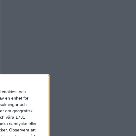
l cookies, och
av en enhet for
rsokningar och
ter om geografisk
 och våra 1731
 neka samtycke eller
cker.
Observera att