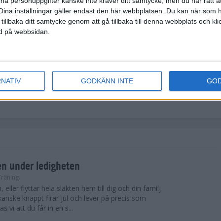
ina personuppgifter kanske inte kräver ditt samtycke, men du har rätt 
springa på minst 90 % av sin maximala
Dina inställningar gäller endast den här webbplatsen. Du kan när som h
tervaller har visat sig ge god effekt på att höja
 tillbaka ditt samtycke genom att gå tillbaka till denna webbplats och k
ned på webbsidan.
skapacitet. Dessa intervaller lämpar sig mer för
ffa.
rvaller? Då ska du hänga med i
Runacademy 3-
idad i intervallpass genom ljudfiler med coachning
RNATIV
GODKÄNN INTE
GO
effektivt sätt att komma i gång med intervaller.
en under ledigheten
Träning
 eller flyttar hela släkten hem till dig och din familj
anske knappt firar jul och lever på precis som
 vi att du får in en s...