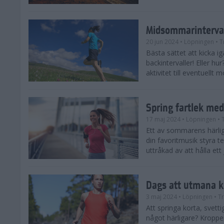
Midsommarinterval
20 jun 2024
• Löpningen
• T
Bästa sättet att kicka
backintervaller! Eller hu
aktivitet till eventuellt
Spring fartlek me
17 maj 2024
• Löpningen
• 
Ett av sommarens härliga
din favoritmusik styra t
uttråkad av att hålla ett
Dags att utmana k
3 maj 2024
• Löpningen
• T
Att springa korta, svetti
något härligare? Kroppen