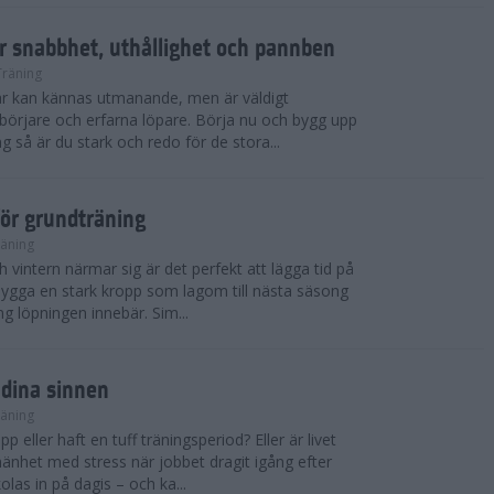
r snabbhet, uthållighet och pannben
Träning
kar kan kännas utmanande, men är väldigt
börjare och erfarna löpare. Börja nu och bygg upp
g så är du stark och redo för de stora...
för grundträning
räning
 vintern närmar sig är det perfekt att lägga tid på
t bygga en stark kropp som lagom till nästa säsong
ng löpningen innebär. Sim...
 dina sinnen
räning
p eller haft en tuff träningsperiod? Eller är livet
llmänhet med stress när jobbet dragit igång efter
as in på dagis – och ka...