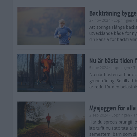
Backträning bygge
27 nov 2024
• Löpningen
• 
Att springa i långa bac
utvecklande både för ny
din känsla för backtränin
Nu är bästa tiden 
5 nov 2024
• Löpningen
• T
Nu när hösten är här och
grundträning. Se till at
är redo för den belastni
Mysjoggen för alla
2 sep 2024
• Löpningen
• T
Har du sprecis prungit lop
lite tufft nu i största a
semestern, barn som skol