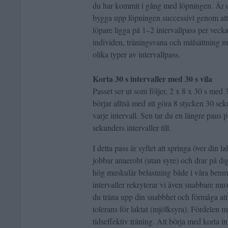
du har kommit i gång med löpningen. Är du
bygga upp löpningen successivt genom att
löpare ligga på 1–2 intervallpass per veck
individen, träningsvana och målsättning me
olika typer av intervallpass.
Korta 30 s intervaller med 30 s vila
Passet ser ut som följer, 2 x 8 x 30 s med
börjar alltså med att göra 8 stycken 30 se
varje intervall. Sen tar du en längre paus 
sekunders intervaller till.
I detta pass är syftet att springa över din l
jobbar anaerobt (utan syre) och drar på dig
hög muskulär belastning både i våra benmu
intervaller rekryterar vi även snabbare mu
du träna upp din snabbhet och förmåga att
tolerans för laktat (mjölksyra). Fördelen me
tidseffektiv träning. Att börja med korta int