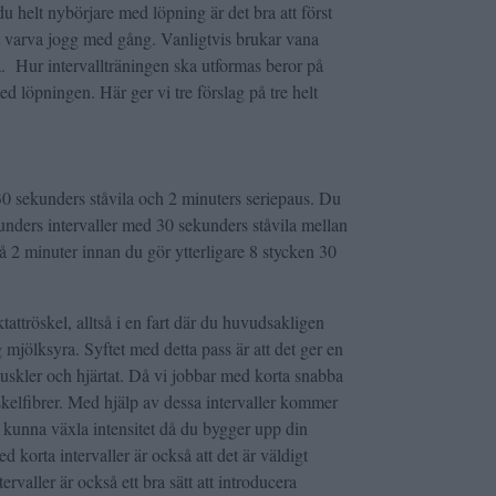
 helt nybörjare med löpning är det bra att först
 varva jogg med gång. Vanligtvis brukar vana
a. Hur intervallträningen ska utformas beror på
d löpningen. Här ger vi tre förslag på tre helt
 30 sekunders ståvila och 2 minuters seriepaus. Du
kunders intervaller med 30 sekunders ståvila mellan
på 2 minuter innan du gör ytterligare 8 stycken 30
aktattröskel, alltså i en fart där du huvudsakligen
 mjölksyra. Syftet med detta pass är att det ger en
skler och hjärtat. Då vi jobbar med korta snabba
skelfibrer. Med hjälp av dessa intervaller kommer
 kunna växla intensitet då du bygger upp din
d korta intervaller är också att det är väldigt
ervaller är också ett bra sätt att introducera