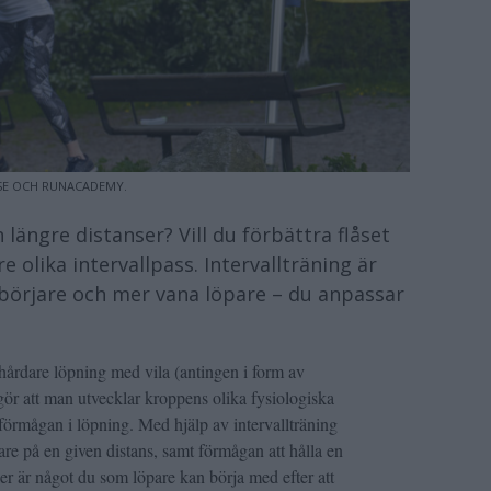
SE OCH RUNACADEMY.
 längre distanser? Vill du förbättra flåset
olika intervallpass. Intervallträning är
ybörjare och mer vana löpare – du anpassar
 hårdare löpning med vila (antingen i form av
a gör att man utvecklar kroppens olika fysiologiska
sförmågan i löpning. Med hjälp av intervallträning
are på en given distans, samt förmågan att hålla en
ller är något du som löpare kan börja med efter att