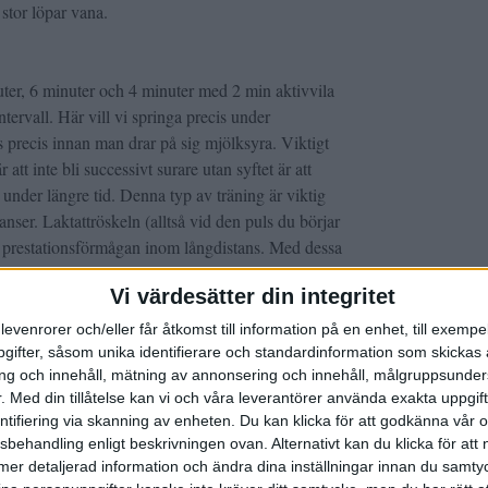
å stor löpar vana.
nuter, 6 minuter och 4 minuter med 2 min aktivvila
ntervall. Här vill vi springa precis under
ls precis innan man drar på sig mjölksyra. Viktigt
 att inte bli successivt surare utan syftet är att
 under längre tid. Denna typ av träning är viktig
tanser. Laktattröskeln (alltså vid den puls du börjar
 prestationsförmågan inom långdistans. Med dessa
a din mjölksyratröskel, alltså kunna springa i en
Vi värdesätter din integritet
 laktat i musklerna. Med en högre laktattröskel
a snabbare på längre distanser.
levenrorer och/eller får åtkomst till information på en enhet, till exempe
ifter, såsom unika identifierare och standardinformation som skickas 
g och innehåll, mätning av annonsering och innehåll, målgruppsunde
.
Med din tillåtelse kan vi och våra leverantörer använda exakta uppgif
n 4 minuters intervaller med 3 minuters aktiv vila
entifiering via skanning av enheten. Du kan klicka för att godkänna vår
ner i puls och är redo för nästa intervall. När man
sbehandling enligt beskrivningen ovan. Alternativt kan du klicka för att
 hålla en så hög jämn fart som möjligt under hela
ll mer detaljerad information och ändra dina inställningar innan du samty
tt verkligen pressa sig själv och på så sätt belasta