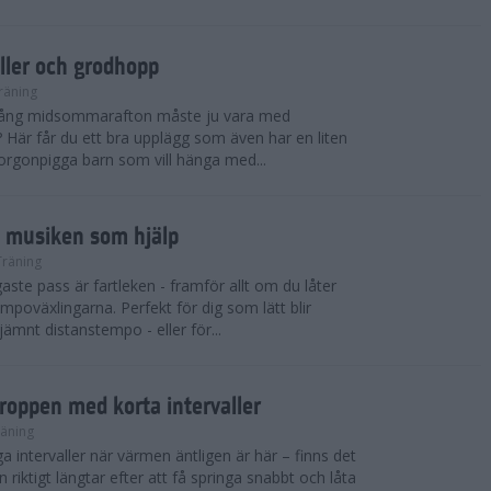
ler och grodhopp
räning
 igång midsommarafton måste ju vara med
r? Här får du ett bra upplägg som även har en liten
 morgonpigga barn som vill hänga med...
d musiken som hjälp
Träning
ste pass är fartleken - framför allt om du låter
empoväxlingarna. Perfekt för dig som lätt blir
 jämnt distanstempo - eller för...
roppen med korta intervaller
räning
ga intervaller när värmen äntligen är här – finns det
 riktigt längtar efter att få springa snabbt och låta