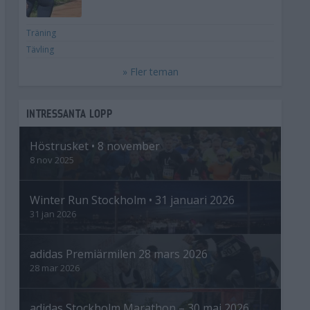
Träning
Tävling
» Fler teman
INTRESSANTA LOPP
Höstrusket • 8 november
8 nov 2025
Winter Run Stockholm • 31 januari 2026
31 jan 2026
adidas Premiärmilen 28 mars 2026
28 mar 2026
adidas Stockholm Marathon – 30 maj 2026