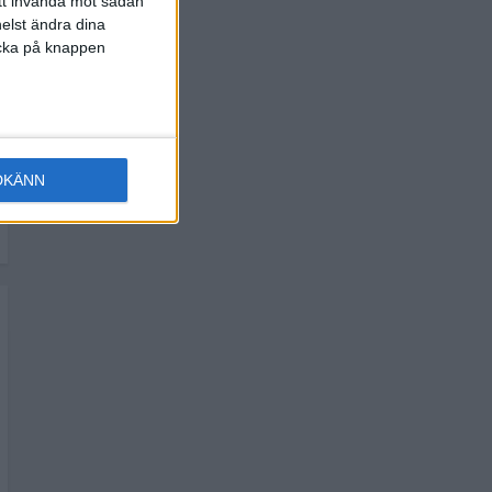
att invända mot sådan
elst ändra dina
licka på knappen
DKÄNN