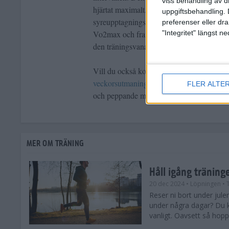
viss behandling av d
hjärtat maximalt. Helst vill man försöka 
uppgiftsbehandling. 
syreupptagningsförmåga (Vo2max). Dessa in
preferenser eller dra
"Integritet" längst 
Vo2max och framförallt ökar hjärtats arbet
den träningsvana löparen då de är riktigt tu
Vill du också komma i gång och köra inte
veckorsutmaning
. I utmaningen blir du gu
FLER ALTE
och peppande musik. Ett enkelt, roligt och 
MER OM TRÄNING
Håll igång träning
20 dec 2024
• Löpningen
• 
Reser ni bort under julen,
under några dagar? Du k
vanligt. Oavsett så hoppas