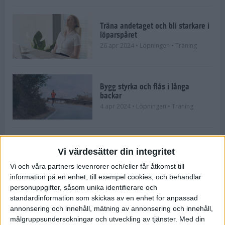
Träna andetaget och bli starkare i
löparspåret
26 apr 2024
• Löpningen
• Träning
Bygg styrka och flås i långa
backar
4 apr 2024
• Löpningen
• Träning
Från Vårruset, via Tjejmilen till
Vi värdesätter din integritet
Halvmaran på 108 dagar
Vi och våra partners levenrorer och/eller får åtkomst till
28 mar 2024
• Löpningen
• Träning
information på en enhet, till exempel cookies, och behandlar
personuppgifter, såsom unika identifierare och
standardinformation som skickas av en enhet for anpassad
Kompisträna: 3 tips på intervaller
annonsering och innehåll, mätning av annonsering och innehåll,
för dig och din kompis (eller
målgruppsundersokningar och utveckling av tjänster.
Med din
partner)