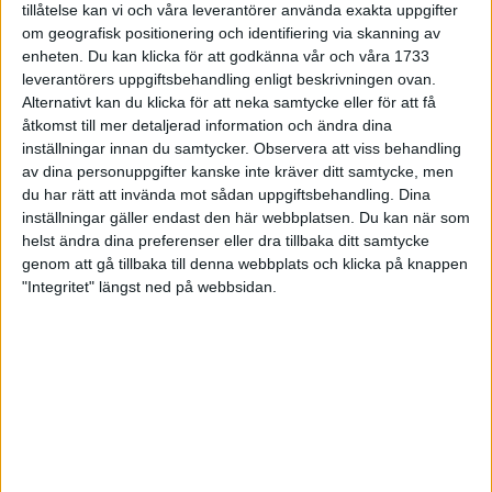
tillåtelse kan vi och våra leverantörer använda exakta uppgifter
8 mar 2024
• Löpningen
• Träning
om geografisk positionering och identifiering via skanning av
enheten. Du kan klicka för att godkänna vår och våra 1733
leverantörers uppgiftsbehandling enligt beskrivningen ovan.
Flowfeet Heat möjliggör en extra
Alternativt kan du klicka för att neka samtycke eller för att få
runda
åtkomst till mer detaljerad information och ändra dina
1 mar 2024
• Löpningen
• Träning
inställningar innan du samtycker.
Observera att viss behandling
av dina personuppgifter kanske inte kräver ditt samtycke, men
du har rätt att invända mot sådan uppgiftsbehandling. Dina
inställningar gäller endast den här webbplatsen. Du kan när som
Elitlöparen: Att bryta fastan känns
helst ändra dina preferenser eller dra tillbaka ditt samtycke
som att stå på prispallen
genom att gå tillbaka till denna webbplats och klicka på knappen
27 feb 2024
• Löpningen
• Träning
"Integritet" längst ned på webbsidan.
Intervallträningens fördelar för
prestation och hälsa!
26 feb 2024
• Löpningen
• Träning
Från periodare till året-runt-