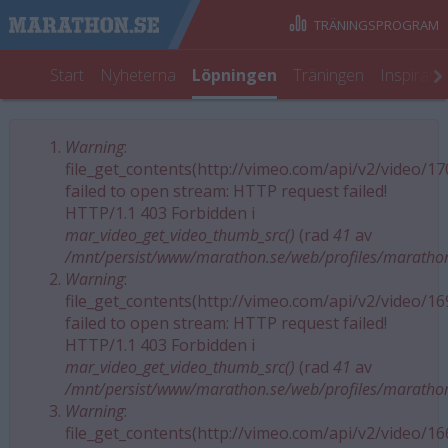
TRÄNINGSPROGRAM
Start
Nyheterna
Löpningen
Träningen
Inspirati
Warning
:
Felmeddelande
file_get_contents(http://vimeo.com/api/v2/video/1
failed to open stream: HTTP request failed!
HTTP/1.1 403 Forbidden i
mar_video_get_video_thumb_src()
(rad
41
av
/mnt/persist/www/marathon.se/web/profiles/maratho
Warning
:
file_get_contents(http://vimeo.com/api/v2/video/1
failed to open stream: HTTP request failed!
HTTP/1.1 403 Forbidden i
mar_video_get_video_thumb_src()
(rad
41
av
/mnt/persist/www/marathon.se/web/profiles/maratho
Warning
:
file_get_contents(http://vimeo.com/api/v2/video/1