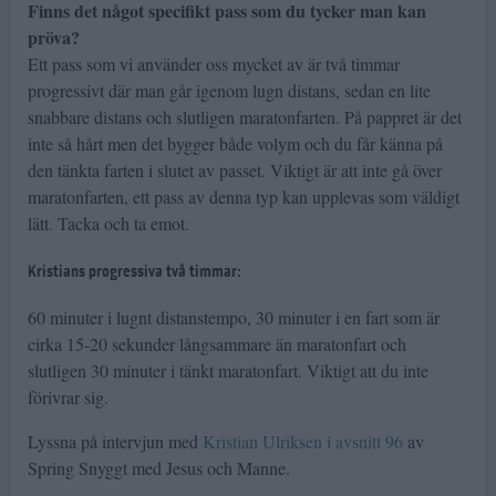
Finns det något specifikt pass som du tycker man kan
pröva?
Ett pass som vi använder oss mycket av är två timmar
progressivt där man går igenom lugn distans, sedan en lite
snabbare distans och slutligen maratonfarten. På pappret är det
inte så hårt men det bygger både volym och du får känna på
den tänkta farten i slutet av passet. Viktigt är att inte gå över
maratonfarten, ett pass av denna typ kan upplevas som väldigt
lätt. Tacka och ta emot.
Kristians progressiva två timmar:
60 minuter i lugnt distanstempo, 30 minuter i en fart som är
cirka 15-20 sekunder långsammare än maratonfart och
slutligen 30 minuter i tänkt maratonfart. Viktigt att du inte
förivrar sig.
Lyssna på intervjun med
Kristian Ulriksen i avsnitt 96
av
Spring Snyggt med Jesus och Manne.