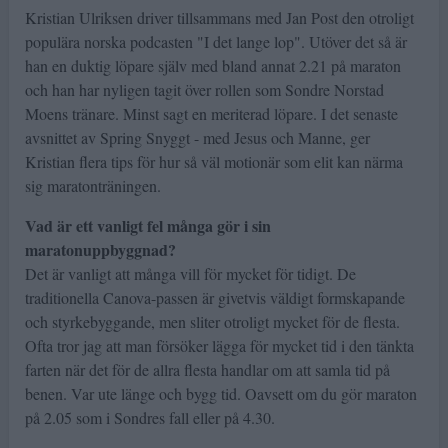
Kristian Ulriksen driver tillsammans med Jan Post den otroligt
populära norska podcasten "I det lange lop". Utöver det så är
han en duktig löpare själv med bland annat 2.21 på maraton
och han har nyligen tagit över rollen som Sondre Norstad
Moens tränare. Minst sagt en meriterad löpare. I det senaste
avsnittet av Spring Snyggt - med Jesus och Manne, ger
Kristian flera tips för hur så väl motionär som elit kan närma
sig maratonträningen.
Vad är ett vanligt fel många gör i sin
maratonuppbyggnad?
Det är vanligt att många vill för mycket för tidigt. De
traditionella Canova-passen är givetvis väldigt formskapande
och styrkebyggande, men sliter otroligt mycket för de flesta.
Ofta tror jag att man försöker lägga för mycket tid i den tänkta
farten när det för de allra flesta handlar om att samla tid på
benen. Var ute länge och bygg tid. Oavsett om du gör maraton
på 2.05 som i Sondres fall eller på 4.30.