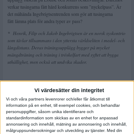
verkar tusingarna fått hård konkurrens som ”nyckelpass”. Är
det måhända Ingebrigtsentrenden som gör att tusingarna
fått lämna plats för andra typer av pass?
* Henrik, Filip och Jakob Ingebrigtsen är en norsk syskontrio
som tävlar tillsammans i den yttersta världseliten i medel- och
långdistans. Deras träningsupplägg bygger på mycket
mängdträning och träning i tröskelfart med syftet att bygga
uthållighet, men också att undvika skador.
Skribent: Lisa Beskow
Vi värdesätter din integritet
Vi och våra partners levenrorer och/eller får åtkomst till
information på en enhet, till exempel cookies, och behandlar
Tränar du inför ASICS Stockholm Marathon 2020? Du vet
personuppgifter, såsom unika identifierare och
väl att du fortfarande kan haka på
trän
ingsprogrammen
?
standardinformation som skickas av en enhet for anpassad
annonsering och innehåll, mätning av annonsering och innehåll,
målgruppsundersokningar och utveckling av tjänster.
Med din