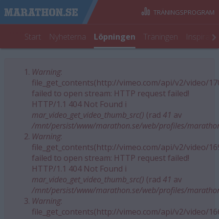
TRÄNINGSPROGRAM
Start
Nyheterna
Löpningen
Träningen
Inspirati
Warning
:
Felmeddelande
file_get_contents(http://vimeo.com/api/v2/video/1
failed to open stream: HTTP request failed!
HTTP/1.1 404 Not Found i
mar_video_get_video_thumb_src()
(rad
41
av
/mnt/persist/www/marathon.se/web/profiles/maratho
Warning
:
file_get_contents(http://vimeo.com/api/v2/video/1
failed to open stream: HTTP request failed!
HTTP/1.1 404 Not Found i
mar_video_get_video_thumb_src()
(rad
41
av
/mnt/persist/www/marathon.se/web/profiles/maratho
Warning
:
file_get_contents(http://vimeo.com/api/v2/video/1