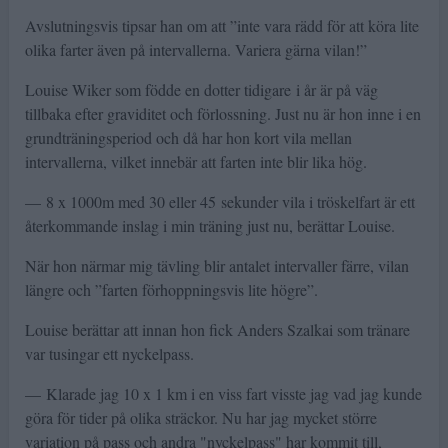
Avslutningsvis tipsar han om att ”inte vara rädd för att köra lite
olika farter även på intervallerna. Variera gärna vilan!”
Louise Wiker som födde en dotter tidigare i år är på väg
tillbaka efter graviditet och förlossning. Just nu är hon inne i en
grundträningsperiod och då har hon kort vila mellan
intervallerna, vilket innebär att farten inte blir lika hög.
— 8 x 1000m med 30 eller 45 sekunder vila i tröskelfart är ett
återkommande inslag i min träning just nu, berättar Louise.
När hon närmar mig tävling blir antalet intervaller färre, vilan
längre och ”farten förhoppningsvis lite högre”.
Louise berättar att innan hon fick Anders Szalkai som tränare
var tusingar ett nyckelpass.
— Klarade jag 10 x 1 km i en viss fart visste jag vad jag kunde
göra för tider på olika sträckor. Nu har jag mycket större
variation på pass och andra "nyckelpass" har kommit till,