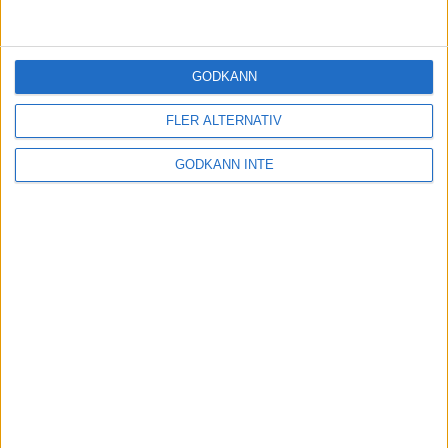
Intervallstegen för dig som vill bli
snabbare på 10 kilometer
28 jul 2020
• Löpningen
• Träning
GODKÄNN
FLER ALTERNATIV
Semesterträning:
Morgonträningen som blir av
GODKÄNN INTE
23 jul 2020
• Löpningen
• Träning
Sommarträning: Supereffektiv
intervallstege på 30 minuter
15 jul 2020
• Löpningen
• Träning
Trapplöpningen som ger dig klipp i
steget
8 jul 2020
• Löpningen
• Träning