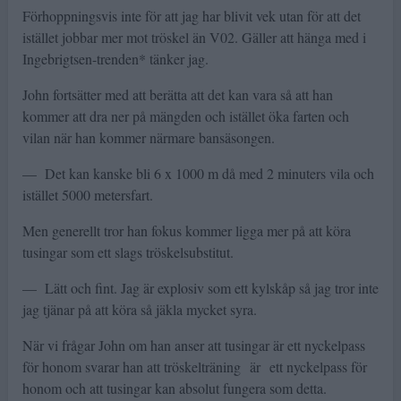
Förhoppningsvis inte för att jag har blivit vek utan för att det
istället jobbar mer mot tröskel än V02. Gäller att hänga med i
Ingebrigtsen-trenden* tänker jag.
John fortsätter med att berätta att det kan vara så att han
kommer att dra ner på mängden och istället öka farten och
vilan när han kommer närmare bansäsongen.
— Det kan kanske bli 6 x 1000 m då med 2 minuters vila och
istället 5000 metersfart.
Men generellt tror han fokus kommer ligga mer på att köra
tusingar som ett slags tröskelsubstitut.
— Lätt och fint. Jag är explosiv som ett kylskåp så jag tror inte
jag tjänar på att köra så jäkla mycket syra.
När vi frågar John om han anser att tusingar är ett nyckelpass
för honom svarar han att tröskelträning är ett nyckelpass för
honom och att tusingar kan absolut fungera som detta.