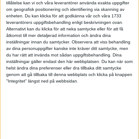
tillåtelse kan vi och våra leverantörer använda exakta uppgifter
MER OM TRÄNING
om geografisk positionering och identifiering via skanning av
enheten. Du kan klicka för att godkänna vår och våra 1733
Håll igång träningen under
leverantörers uppgiftsbehandling enligt beskrivningen ovan.
ledigheten
Alternativt kan du klicka för att neka samtycke eller för att få
20 dec 2024
• Löpningen
• Träning
åtkomst till mer detaljerad information och ändra dina
inställningar innan du samtycker.
Observera att viss behandling
av dina personuppgifter kanske inte kräver ditt samtycke, men
du har rätt att invända mot sådan uppgiftsbehandling. Dina
Backträning bygger snabbhet,
inställningar gäller endast den här webbplatsen. Du kan när som
uthållighet och pannben
helst ändra dina preferenser eller dra tillbaka ditt samtycke
27 nov 2024
• Löpningen
• Träning
genom att gå tillbaka till denna webbplats och klicka på knappen
"Integritet" längst ned på webbsidan.
Nu är bästa tiden för grundträning
5 nov 2024
• Löpningen
• Träning
Mysjoggen för alla dina sinnen