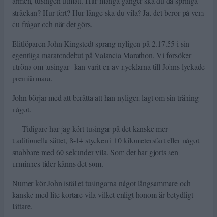
armen, tusingen utmätt. Hur många gånger ska du då springa
sträckan? Hur fort? Hur länge ska du vila? Ja, det beror på vem
du frågar och när det görs.
Elitlöparen John Kingstedt sprang nyligen på 2.17.55 i sin
egentliga maratondebut på Valancia Marathon. Vi försöker
utröna om tusingar kan varit en av nycklarna till Johns lyckade
premiärmara.
John börjar med att berätta att han nyligen lagt om sin träning
något.
— Tidigare har jag kört tusingar på det kanske mer
traditionella sättet, 8-14 stycken i 10 kilometersfart eller något
snabbare med 60 sekunder vila. Som det har gjorts sen
urminnes tider känns det som.
Numer kör John istället tusingarna något långsammare och
kanske med lite kortare vila vilket enligt honom är betydligt
lättare.