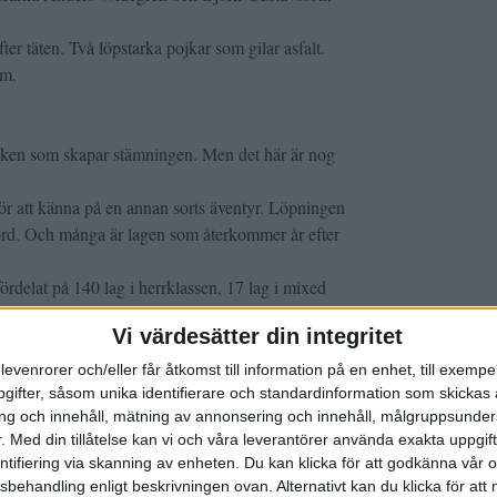
er täten. Två löpstarka pojkar som gilar asfalt.
lm.
iken som skapar stämningen. Men det här är nog
för att känna på en annan sorts äventyr. Löpningen
erörd. Och många är lagen som återkommer år efter
fördelat på 140 lag i herrklassen, 17 lag i mixed
Vi värdesätter din integritet
å viktigt, men en extra krydda till evenemanget
levenrorer och/eller får åtkomst till information på en enhet, till exempe
ifter, såsom unika identifierare och standardinformation som skickas 
g och innehåll, mätning av annonsering och innehåll, målgruppsunde
.
Med din tillåtelse kan vi och våra leverantörer använda exakta uppgif
entifiering via skanning av enheten. Du kan klicka för att godkänna vår
sbehandling enligt beskrivningen ovan. Alternativt kan du klicka för att