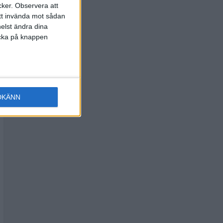
cker.
Observera att
att invända mot sådan
elst ändra dina
licka på knappen
DKÄNN