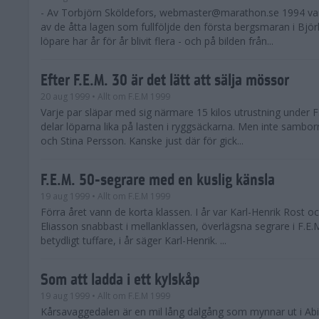
- Av Torbjörn Sköldefors,
webmaster@marathon.se
1994 var
av de åtta lagen som fullföljde den första bergsmaran i Björ
löpare har år för år blivit flera - och på bilden från...
Efter F.E.M. 30 är det lätt att sälja mössor
20 aug 1999
• Allt om F.E.M 1999
Varje par släpar med sig närmare 15 kilos utrustning under F
delar löparna lika på lasten i ryggsäckarna. Men inte sambo
och Stina Persson. Kanske just där för gick...
F.E.M. 50-segrare med en kuslig känsla
19 aug 1999
• Allt om F.E.M 1999
Förra året vann de korta klassen. I år var Karl-Henrik Rost oc
Eliasson snabbast i mellanklassen, överlägsna segrare i F.E.M
betydligt tuffare, i år säger Karl-Henrik. ...
Som att ladda i ett kylskåp
19 aug 1999
• Allt om F.E.M 1999
Kårsavaggedalen är en mil lång dalgång som mynnar ut i Abi