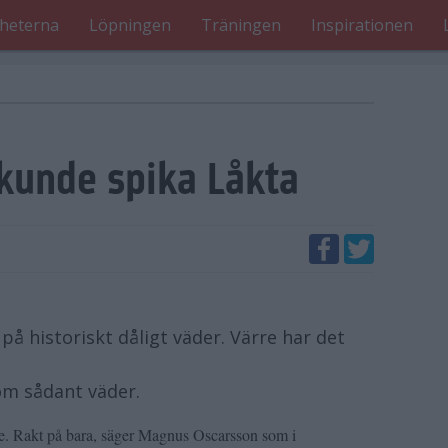
heterna
Löpningen
Träningen
Inspirationen
rkunde spika Låkta
 på historiskt dåligt väder. Värre har det
om sådant väder.
re. Rakt på bara, säger Magnus Oscarsson som i