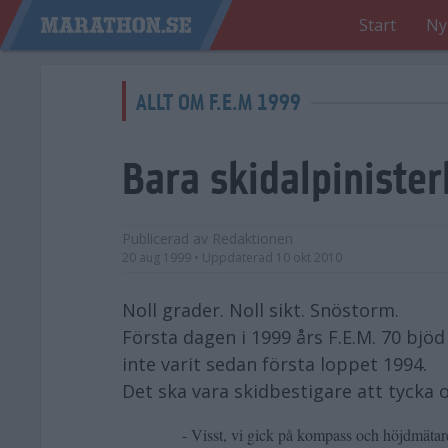
Start
Ny
ALLT OM F.E.M 1999
Bara skidalpiniste
Publicerad av
Redaktionen
20 aug 1999
• Uppdaterad
10 okt 2010
Noll grader. Noll sikt. Snöstorm.
Första dagen i 1999 års F.E.M. 70 bjöd
inte varit sedan första loppet 1994.
Det ska vara skidbestigare att tycka 
- Visst, vi gick på kompass och höjdmäta