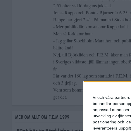
2.57 efter vid lördagens jaktstat.
Jonas Rappe och Pontus Bjurner är 6.25 eft
Rappe har gjort 2.41. På maran i Stockho
- Mer publik där, konstaterar Rappe kallt.
Men så förklarar han:
- Jag gillar Stockholm Marathon och publ
bättre ändå.
Nej, till Björkliden och F.E.M. åker man 
i Sveriges vildaste fjäll lämnar ingen ob
år.
I år var det 160 lag som startade i F.E.M. 
och 3 tjejlag.
Vem som kommer först är egentligen inte s
ger det.
Vi och våra partners 
behandlar personuppg
anpassad annonserin
utveckling av tjänster
MER OM ALLT OM F.E.M 1999
positionering och id
leverantörers uppgift
"Det här är Björkliden i augusti"