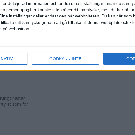
ll mer detaljerad information och ändra dina inställningar innan du samty
ina personuppgifter kanske inte kräver ditt samtycke, men du har rätt 
er alla
Dina inställningar gäller endast den här webbplatsen. Du kan när som h
. Den som
 tillbaka ditt samtycke genom att gå tillbaka till denna webbplats och k
rknads...
ned på webbsidan.
Team Kittelfjäll
RNATIV
GODKÄNN INTE
GO
 Fjällräven
prungit nästan
entyret som för