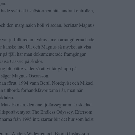
gen.
hade svårt att i snöstormen hitta andra kontrollen,
.
 och den marginalen höll vi sedan, berättar Magnus
0 var ju fullt redan i våras - men arrangörerna hade
 har kanske inte Ulf och Magnus så mycket att visa
ner på fjäll har man dokumenterade framgångar.
aise Classic på skidor.
g bli bättre väder så att vi får gå upp på
t, säger Magnus Oscarsson.
anan förut. 1994 vann Bertil Nordqvist och Mikael
n tillhörde förhandsfavoriterna i år, men när
rkliden.
: Mats Ekman, den ene fjolårssegraren, är skadad.
ultisportäventyret The Endless Odyssey. Eftersom
narna från 1995 inte startar blir det hur som helst
enterarna Anders Widegren och Björn Gustavsson,