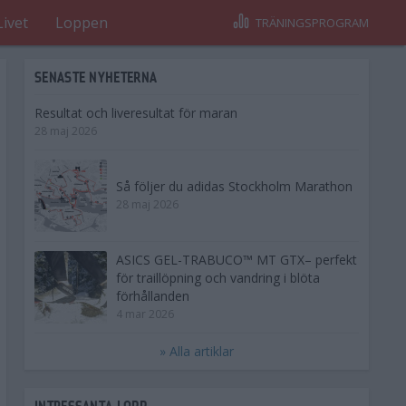
Livet
Loppen
TRÄNINGSPROGRAM
SENASTE NYHETERNA
Resultat och liveresultat för maran
28 maj 2026
Så följer du adidas Stockholm Marathon
28 maj 2026
ASICS GEL-TRABUCO™ MT GTX– perfekt
för traillöpning och vandring i blöta
förhållanden
4 mar 2026
» Alla artiklar
INTRESSANTA LOPP