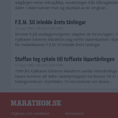
dalgången rinner Kårsajåkka, avvattningen från Kårsaglaciäre
dalen. I dalen känner man sig skyddad av de omgivan...
F.E.M. 50 inledde årets tävlingar
18 aug 1999
• Allt om F.E.M 1999
Klockan 9 på onsdagsmorgonen släpptes de första lagen i 1
Fjällräven Extreme Marathon iväg nerför slalombacken i Björ
för mellanklassen F.E.M. 50 inledde årets tävlingar.
Staffan tog cykeln till tuffaste löpartävlingen
17 aug 1999
• Allt om F.E.M 1999
1999 års Fjällräven Extreme Marathon samlar rekordmånga 
löpare kommer att delta i äventyrsloppets tre klasser 18-21
tävlingscentrum i Björkliden, 10 mil nordväst om Kiruna ...
Utgivare och redaktion
Annonsera