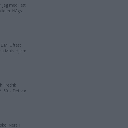
 jag med i ett
kliden. Några
.E.M. Oftast
rna Mats Hjelm
h Fredrik
. 50. - Det var
sko. Nere i