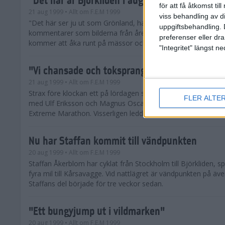
för att få åtkomst ti
21 aug 1999
• Allt om F.E.M 1999
viss behandling av d
"Det här ser ju ut som Grönland, har ni isbjörn också?" Tänk 
uppgiftsbehandling. 
kommentarer som bilderna från årets F.E.M. kommer att få
preferenser eller dra
kommer att åka runt på mässor och i andra sammanhang ma
"Integritet" längst 
"Vi chansade och toksprang för segern"
21 aug 1999
• Allt om F.E.M 1999
Strax före klockan ett på lördagen sprang första laget i mål. 
FLER ALTE
med Ulf Eriksson och Magnus Oscarsson vann långa klassen i
Extreme Marathon. Visserligen ledde laget efter...
Nu har Staffan kommit till vändpunkten
20 aug 1999
• Allt om F.E.M 1999
Staffan Åkerblom har cyklat från Stockholm till Björkliden, s
fyra mil till Kårsavagge. Vid nattlägret är vändpunkten på äv
Staffans del började för tre veckor sedan.
"Ett bungyjump ut i vildmarken"
20 aug 1999
• Allt om F.E.M 1999