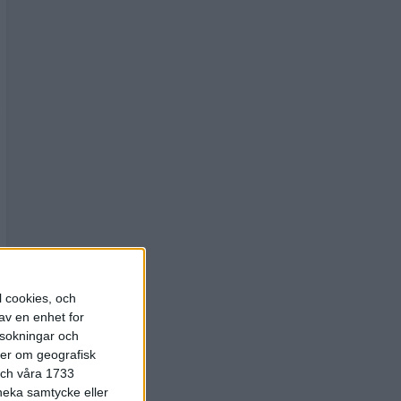
l cookies, och
av en enhet for
rsokningar och
ter om geografisk
 och våra 1733
 neka samtycke eller