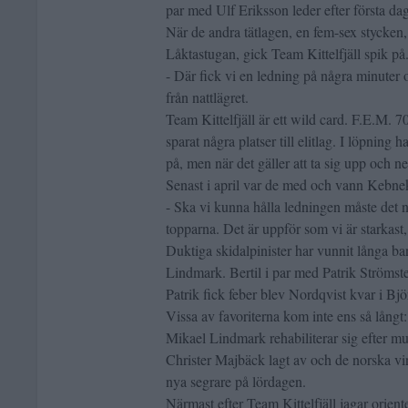
par med Ulf Eriksson leder efter första da
När de andra tätlagen, en fem-sex stycken, 
Låktastugan, gick Team Kittelfjäll spik på
- Där fick vi en ledning på några minuter
från nattlägret.
Team Kittelfjäll är ett wild card. F.E.M. 7
sparat några platser till elitlag. I löpning
på, men när det gäller att ta sig upp och 
Senast i april var de med och vann Kebnek
- Ska vi kunna hålla ledningen måste det no
topparna. Det är uppför som vi är starkas
Duktiga skidalpinister har vunnit långa b
Lindmark. Bertil i par med Patrik Strömste
Patrik fick feber blev Nordqvist kvar i Bjö
Vissa av favoriterna kom inte ens så långt
Mikael Lindmark rehabiliterar sig efter m
Christer Majbäck lagt av och de norska vin
nya segrare på lördagen.
Närmast efter Team Kittelfjäll jagar ori