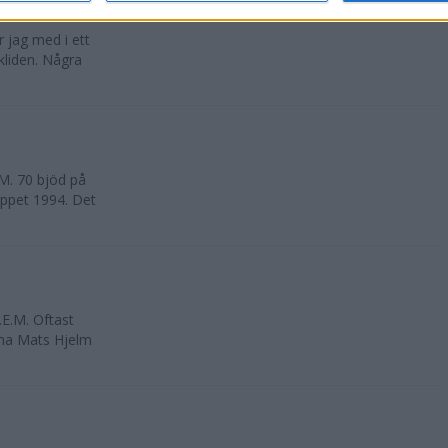
 jag med i ett
kliden. Några
.M. 70 bjöd på
loppet 1994. Det
.E.M. Oftast
rna Mats Hjelm