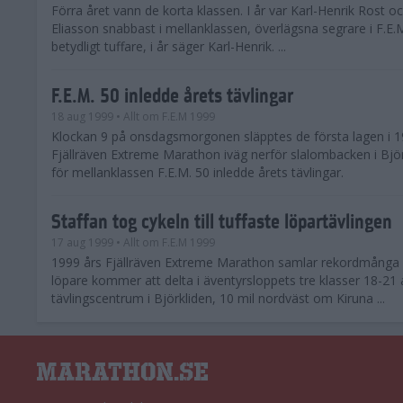
Förra året vann de korta klassen. I år var Karl-Henrik Rost oc
Eliasson snabbast i mellanklassen, överlägsna segrare i F.E.M
betydligt tuffare, i år säger Karl-Henrik. ...
F.E.M. 50 inledde årets tävlingar
18 aug 1999
• Allt om F.E.M 1999
Klockan 9 på onsdagsmorgonen släpptes de första lagen i 1
Fjällräven Extreme Marathon iväg nerför slalombacken i Björ
för mellanklassen F.E.M. 50 inledde årets tävlingar.
Staffan tog cykeln till tuffaste löpartävlingen
17 aug 1999
• Allt om F.E.M 1999
1999 års Fjällräven Extreme Marathon samlar rekordmånga 
löpare kommer att delta i äventyrsloppets tre klasser 18-21
tävlingscentrum i Björkliden, 10 mil nordväst om Kiruna ...