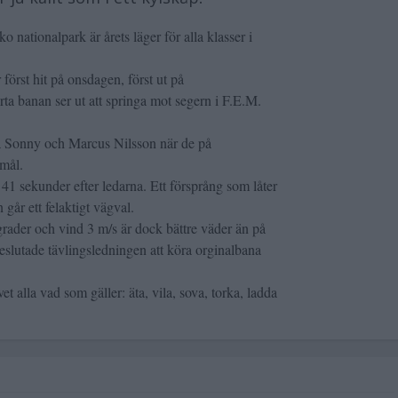
ko nationalpark är årets läger för alla klasser i
först hit på onsdagen, först ut på
ta banan ser ut att springa mot segern i F.E.M.
rna Sonny och Marcus Nilsson när de på
 mål.
41 sekunder efter ledarna. Ett försprång som låter
går ett felaktigt vägval.
 grader och vind 3 m/s är dock bättre väder än på
eslutade tävlingsledningen att köra orginalbana
 alla vad som gäller: äta, vila, sova, torka, ladda