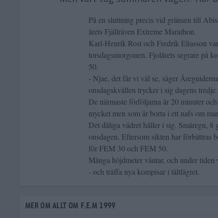
På en sluttning precis vid gränsen till Abis
årets Fjällräven Extreme Marathon.
Karl-Henrik Rost och Fredrik Eliasson var 
torsdagsmorgonen. Fjolårets segrare på kor
50.
- Njae, det får vi väl se, säger Åreguide
onsdagskvällen trycker i sig dagens tredje
De närmaste förföljarna är 20 minuter och 
mycket men som är borta i ett nafs om man 
Det dåliga vädret håller i sig. Småregn, 8
onsdagen. Eftersom sikten har förbättras b
för FEM 30 och FEM 50.
Många höjdmeter väntar, och under tiden vet
- och träffa nya kompisar i tältlägret.
MER OM ALLT OM F.E.M 1999