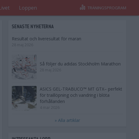
Livet
Loppen
TRÄNINGSPROGRAM
SENASTE NYHETERNA
Resultat och liveresultat för maran
28 maj 2026
Så följer du adidas Stockholm Marathon
28 maj 2026
ASICS GEL-TRABUCO™ MT GTX– perfekt
för traillöpning och vandring i blöta
förhållanden
4 mar 2026
» Alla artiklar
INTRESSANTA LOPP