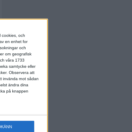
l cookies, och
av en enhet for
rsokningar och
ter om geografisk
 och våra 1733
 neka samtycke eller
cker.
Observera att
att invända mot sådan
elst ändra dina
licka på knappen
DKÄNN