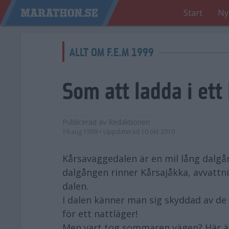
Start
Ny
ALLT OM F.E.M 1999
Som att ladda i ett
Publicerad av
Redaktionen
19 aug 1999
• Uppdaterad
10 okt 2010
Kårsavaggedalen är en mil lång dalgå
dalgången rinner Kårsajåkka, avvattni
dalen.
I dalen känner man sig skyddad av de
för ett nattläger!
Men vart tog sommaren vägen? Här är j