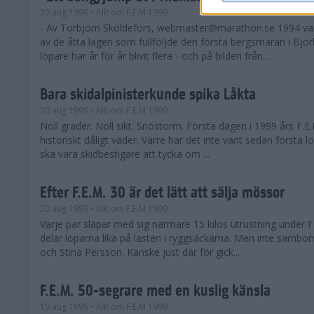
20 aug 1999
• Allt om F.E.M 1999
- Av Torbjörn Sköldefors,
webmaster@marathon.se
1994 var
av de åtta lagen som fullföljde den första bergsmaran i Björ
löpare har år för år blivit flera - och på bilden från...
Bara skidalpinisterkunde spika Låkta
20 aug 1999
• Allt om F.E.M 1999
Noll grader. Noll sikt. Snöstorm. Första dagen i 1999 års F.E
historiskt dåligt väder. Värre har det inte varit sedan första 
ska vara skidbestigare att tycka om ...
Efter F.E.M. 30 är det lätt att sälja mössor
20 aug 1999
• Allt om F.E.M 1999
Varje par släpar med sig närmare 15 kilos utrustning under F
delar löparna lika på lasten i ryggsäckarna. Men inte sambo
och Stina Persson. Kanske just där för gick...
F.E.M. 50-segrare med en kuslig känsla
19 aug 1999
• Allt om F.E.M 1999