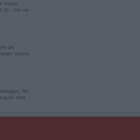
h Fredrik
. 50. - Det var
999 års
kliden. Starten
deltagare. 700
 augusti. Med