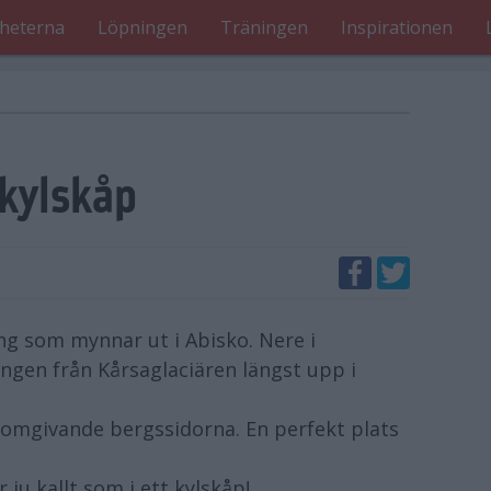
heterna
Löpningen
Träningen
Inspirationen
 kylskåp
ng som mynnar ut i Abisko. Nere i
ngen från Kårsaglaciären längst upp i
 omgivande bergssidorna. En perfekt plats
u kallt som i ett kylskåp!