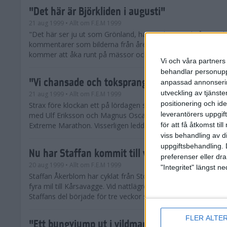
"Det här är Björkliden i augusti"
21 aug 1999
• Allt om F.E.M 1999
"Det här ser ju ut som Grönland, har ni isbjörn också?" Tänk 
kommentarer som bilderna från årets F.E.M. kommer att få
kommer att åka runt på mässor och i andra sammanhang ma
Vi och våra partners 
behandlar personuppg
"Vi chansade och toksprang för segern"
anpassad annonserin
utveckling av tjänster
21 aug 1999
• Allt om F.E.M 1999
positionering och id
Strax före klockan ett på lördagen sprang första laget i mål. 
leverantörers uppgift
med Ulf Eriksson och Magnus Oscarsson vann långa klassen i
för att få åtkomst ti
Extreme Marathon. Visserligen ledde laget efter...
viss behandling av d
uppgiftsbehandling. 
Nu har Staffan kommit till vändpunkten
preferenser eller dra
20 aug 1999
• Allt om F.E.M 1999
"Integritet" längst 
Staffan Åkerblom har cyklat från Stockholm till Björkliden, s
fyra mil till Kårsavagge. Vid nattlägret är vändpunkten på äv
Staffans del började för tre veckor sedan.
FLER ALTE
"Ett bungyjump ut i vildmarken"