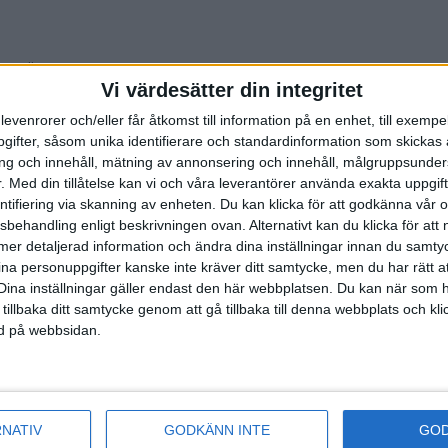
er alla
. Den som
Vi värdesätter din integritet
rknads...
levenrorer och/eller får åtkomst till information på en enhet, till exempe
ifter, såsom unika identifierare och standardinformation som skickas 
g och innehåll, mätning av annonsering och innehåll, målgruppsunde
.
Med din tillåtelse kan vi och våra leverantörer använda exakta uppgif
entifiering via skanning av enheten. Du kan klicka för att godkänna vår
Team Kittelfjäll
sbehandling enligt beskrivningen ovan. Alternativt kan du klicka för att
 Fjällräven
ll mer detaljerad information och ändra dina inställningar innan du samty
ina personuppgifter kanske inte kräver ditt samtycke, men du har rätt 
Dina inställningar gäller endast den här webbplatsen. Du kan när som h
 tillbaka ditt samtycke genom att gå tillbaka till denna webbplats och k
ned på webbsidan.
prungit nästan
entyret som för
RNATIV
GODKÄNN INTE
GO