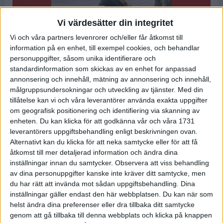
Vi värdesätter din integritet
Vi och våra partners levenrorer och/eller får åtkomst till
information på en enhet, till exempel cookies, och behandlar
personuppgifter, såsom unika identifierare och
standardinformation som skickas av en enhet for anpassad
annonsering och innehåll, mätning av annonsering och innehåll,
målgruppsundersokningar och utveckling av tjänster.
Med din
tillåtelse kan vi och våra leverantörer använda exakta uppgifter
om geografisk positionering och identifiering via skanning av
enheten. Du kan klicka för att godkänna vår och våra 1731
leverantörers uppgiftsbehandling enligt beskrivningen ovan.
Alternativt kan du klicka för att neka samtycke eller för att få
Foto:
Jonas Persson
åtkomst till mer detaljerad information och ändra dina
inställningar innan du samtycker.
Observera att viss behandling
Han är landslagslöpare och tidigare svensk
av dina personuppgifter kanske inte kräver ditt samtycke, men
rekordhållare på maratondistansen. Nu satsar
du har rätt att invända mot sådan uppgiftsbehandling. Dina
han för fullt mot årets stora mål, adidas
inställningar gäller endast den här webbplatsen. Du kan när som
Stockholm Marathon. Vi fick en kort pratstund
helst ändra dina preferenser eller dra tillbaka ditt samtycke
med David Nilsson som nu går in på upploppet i
genom att gå tillbaka till denna webbplats och klicka på knappen