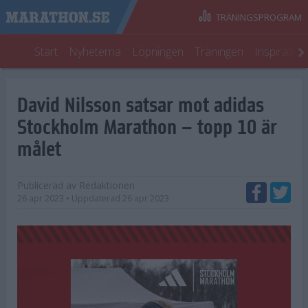
TRÄNINGSPROGRAM
Start
Nyheterna
Löpningen
Träningen
Inspiratio
David Nilsson satsar mot adidas
Stockholm Marathon – topp 10 är
målet
Publicerad av
Redaktionen
26 apr 2023
• Uppdaterad
26 apr 2023