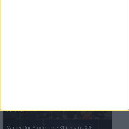
28 maj 2026
Så följer du adidas Stockholm Marathon
28 maj 2026
ASICS GEL-TRABUCO™ MT GTX– perfekt
för traillöpning och vandring i blöta
förhållanden
4 mar 2026
» Alla artiklar
INTRESSANTA LOPP
Höstrusket • 8 november
8 nov 2025
Winter Run Stockholm • 31 januari 2026