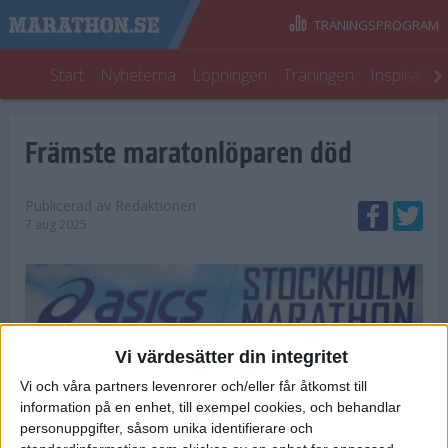
TRÄNINGSPROGRAM
Start
Nyheterna
Löpningen
Träningen
Inspiratio
Främste maratonlöparen död
Publicerad av
Redaktionen
7 aug 2025
Vi värdesätter din integritet
Vi och våra partners levenrorer och/eller får åtkomst till
information på en enhet, till exempel cookies, och behandlar
personuppgifter, såsom unika identifierare och