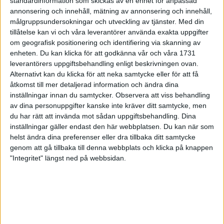
standardinformation som skickas av en enhet for anpassad
annonsering och innehåll, mätning av annonsering och innehåll,
målgruppsundersokningar och utveckling av tjänster.
Med din
tillåtelse kan vi och våra leverantörer använda exakta uppgifter
om geografisk positionering och identifiering via skanning av
Foto:
Deca Text & Bild
enheten. Du kan klicka för att godkänna vår och våra 1731
leverantörers uppgiftsbehandling enligt beskrivningen ovan.
Sveriges genom tiderna bäste manlige
Alternativt kan du klicka för att neka samtycke eller för att få
maratonlöpare Kjell-Erik Ståhl är död. Han blev
åtkomst till mer detaljerad information och ändra dina
79 år gammal. Ståhl var från början orienterare.
inställningar innan du samtycker.
Observera att viss behandling
Han tillhörde den svenska eliten på 1970-talet.
av dina personuppgifter kanske inte kräver ditt samtycke, men
Han bytte sedan till maratonlöpning där han höll
du har rätt att invända mot sådan uppgiftsbehandling. Dina
inställningar gäller endast den här webbplatsen. Du kan när som
världsklass under 1980-talet. Ståhl tävlade
helst ändra dina preferenser eller dra tillbaka ditt samtycke
flitigt. Han återhämtade sig snabbt efter ett
genom att gå tillbaka till denna webbplats och klicka på knappen
maratonlopp och klarade av att springa fler
"Integritet" längst ned på webbsidan.
maror på hög nivå under ett år än någon annan
maratonlöpare.
Kjell-Erik Ståhl främsta merit är fjärdeplatsen vid VM i
Helsingfors 1983 där Ståhl, då 37 år gammal, satte svenskt
rekord på maraton med tiden 2:10,38. Det rekordet skulle