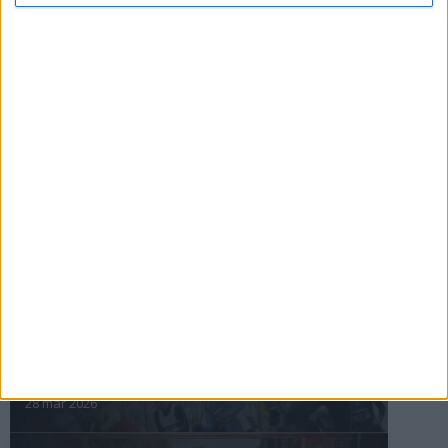
ASICS GEL-TRABUCO™ MT GTX– perfekt
för traillöpning och vandring i blöta
förhållanden
4 mar 2026
» Alla artiklar
INTRESSANTA LOPP
Höstrusket • 8 november
8 nov 2025
Winter Run Stockholm • 31 januari 2026
31 jan 2026
adidas Premiärmilen 28 mars 2026
28 mar 2026