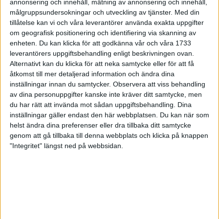
annonsering och innehåll, mätning av annonsering och innehåll,
målgruppsundersokningar och utveckling av tjänster.
Med din
tillåtelse kan vi och våra leverantörer använda exakta uppgifter
om geografisk positionering och identifiering via skanning av
enheten. Du kan klicka för att godkänna vår och våra 1733
Dagen då det startar på riktigt. In i det sista
leverantörers uppgiftsbehandling enligt beskrivningen ovan.
fixas det. Byggs, dammsugs, monteras, och
Alternativt kan du klicka för att neka samtycke eller för att få
packas. Och plötsligt är det dags. Det är torsdag
åtkomst till mer detaljerad information och ändra dina
i maraveckan.
inställningar innan du samtycker.
Observera att viss behandling
av dina personuppgifter kanske inte kräver ditt samtycke, men
Det är dagen då veckan tydligt växlar upp. På natten växer
du har rätt att invända mot sådan uppgiftsbehandling. Dina
startbågen fram, målet monteras och expot finliras inför
inställningar gäller endast den här webbplatsen. Du kan när som
öppning. Löpare kikar nyfiket in i den mäktiga Stadionborgen,
helst ändra dina preferenser eller dra tillbaka ditt samtycke
känner på banorna och får en förnimmelse av gåshudskänslan
genom att gå tillbaka till denna webbplats och klicka på knappen
som väntar på lördag eftermiddag.
"Integritet" längst ned på webbsidan.
Kl 15 slår dörrarna till expot och nummerlappsutdelningen
upp. Utställare och partners görs sig redo. Kön ringlar över
Östermalms IP och upp mot Lidingövägen. Helgen börjar på
riktigt. Trycket är högt. Surret och stämningen lika så.