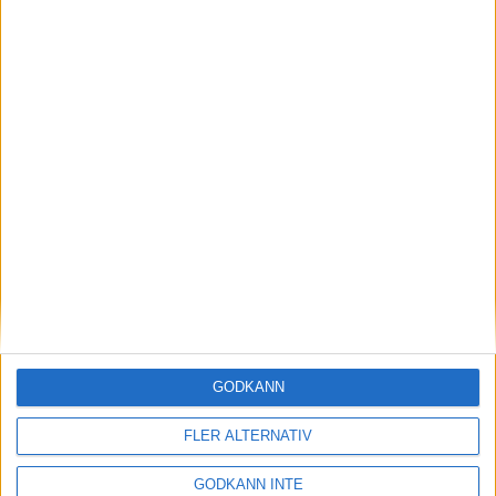
Imorgon fredag väntar den stora nummerlappsutdelningsdagen,
pastapartyt och helgens första lopp.
Jag njuter. Försöker ta in allt. Nu är det äntligen dags.
/David Fridell
Maradagar 1 - Veckan inleds
Maradagar 2 - Andhålet
Maradagar 3 - Ryggraden
SENASTE NYHETERNA
Resultat och liveresultat för maran
28 maj 2026
GODKÄNN
Så följer du adidas Stockholm Marathon
FLER ALTERNATIV
28 maj 2026
GODKÄNN INTE