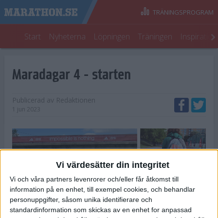
TRÄNINGSPROGRAM
Start
Nyheterna
Löpningen
Träningen
Inspiratio
Maradagar 4 - starten
Publicerad av
Redaktionen
1 jun 2023
Vi värdesätter din integritet
Vi och våra partners levenrorer och/eller får åtkomst till
information på en enhet, till exempel cookies, och behandlar
personuppgifter, såsom unika identifierare och
standardinformation som skickas av en enhet for anpassad