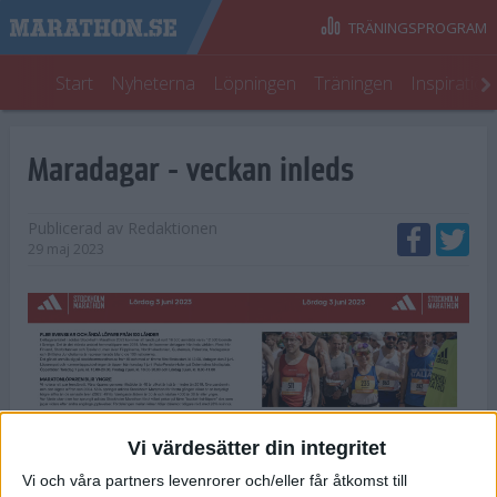
TRÄNINGSPROGRAM
Start
Nyheterna
Löpningen
Träningen
Inspiratio
Maradagar - veckan inleds
Publicerad av
Redaktionen
29 maj 2023
Vi värdesätter din integritet
Vi och våra partners levenrorer och/eller får åtkomst till