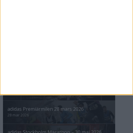
ASICS GEL-TRABUCO™ MT GTX– perfekt
för traillöpning och vandring i blöta
förhållanden
4 mar 2026
» Alla artiklar
INTRESSANTA LOPP
Höstrusket • 8 november
8 nov 2025
Winter Run Stockholm • 31 januari 2026
31 jan 2026
adidas Premiärmilen 28 mars 2026
28 mar 2026
adidas Stockholm Marathon – 30 maj 2026