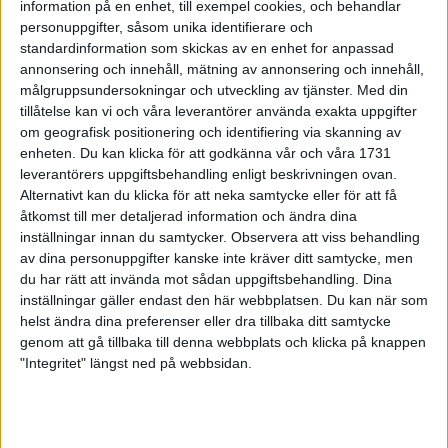
information på en enhet, till exempel cookies, och behandlar
personuppgifter, såsom unika identifierare och
standardinformation som skickas av en enhet for anpassad
annonsering och innehåll, mätning av annonsering och innehåll,
målgruppsundersokningar och utveckling av tjänster.
Med din
tillåtelse kan vi och våra leverantörer använda exakta uppgifter
Det går nästan att ta på det. Förväntningarna.
om geografisk positionering och identifiering via skanning av
Pirret. Nervositeten. Stressen. Fokuset. Sista
enheten. Du kan klicka för att godkänna vår och våra 1731
veckan innan årets adidas Stockholm Marathon
leverantörers uppgiftsbehandling enligt beskrivningen ovan.
inleds nu.
Alternativt kan du klicka för att neka samtycke eller för att få
åtkomst till mer detaljerad information och ändra dina
Jag tror alla som arbetat med olika typer av större projekt
inställningar innan du samtycker.
Observera att viss behandling
känner igen sig. Man har jobbat hårt och länge och nu närmar
av dina personuppgifter kanske inte kräver ditt samtycke, men
sig leverans. Det är lätt att man tvekar. Är verkligen allt under
du har rätt att invända mot sådan uppgiftsbehandling. Dina
kontroll? Borde jag inte gjort så där istället? Har jag beställt
inställningar gäller endast den här webbplatsen. Du kan när som
helst ändra dina preferenser eller dra tillbaka ditt samtycke
allt? Man både längtar och bävar för det som komma skall.
genom att gå tillbaka till denna webbplats och klicka på knappen
Så är det förstås också för oss på Marathongruppen. Vi har
"Integritet" längst ned på webbsidan.
ynnesten att få arbeta med några av Sveriges absolut största
och mest uppskattade motionsevenemang, men jag skulle ljuga
om jag inte erkände att maran är något speciellt. Det var så allt