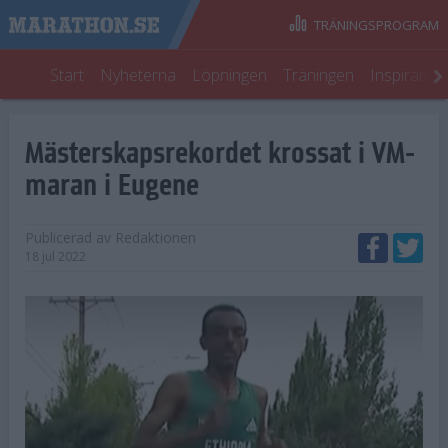
TRÄNINGSPROGRAM
Start
Nyheterna
Löpningen
Träningen
Inspiratio
Mästerskapsrekordet krossat i VM-
maran i Eugene
Publicerad av
Redaktionen
18 jul 2022