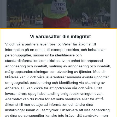
Foto:
friidrottaren.com
Vi värdesätter din integritet
Det blev ett snabbt lopp i de perfekta
Vi och våra partners levenrorer och/eller får åtkomst till
information på en enhet, till exempel cookies, och behandlar
förhållandena i VM-maran i Eugene på
personuppgifter, såsom unika identifierare och
söndagsmorgonen lokal tid. Etiopiens Tamirat
standardinformation som skickas av en enhet for anpassad
Tola sololöpte sista milen och vann med en
annonsering och innehåll, mätning av annonsering och innehåll,
knapp minut på mästerskapsrekordet 2:05:36
målgruppsundersokningar och utveckling av tjänster.
Med din
efter en riktigt snabb andra halva. David Nilsson
tillåtelse kan vi och våra leverantörer använda exakta uppgifter
hängde med tätklungan en knapp milen men
om geografisk positionering och identifiering via skanning av
tvingades bryta just före halvvägs på grund av
enheten. Du kan klicka för att godkänna vår och våra 1733
leverantörers uppgiftsbehandling enligt beskrivningen ovan.
fotproblem.
Alternativt kan du klicka för att neka samtycke eller för att få
I samarbete med friidrottaren.com
åtkomst till mer detaljerad information och ändra dina
inställningar innan du samtycker.
Observera att viss behandling
Det var perfekta förhållanden med 15-talet grad och vindstilla
av dina personuppgifter kanske inte kräver ditt samtycke, men