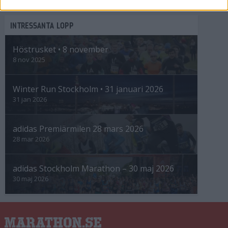
INTRESSANTA LOPP
Höstrusket • 8 november
8 nov 2025
Winter Run Stockholm • 31 januari 2026
31 jan 2026
adidas Premiärmilen 28 mars 2026
28 mar 2026
adidas Stockholm Marathon – 30 maj 2026
30 maj 2026