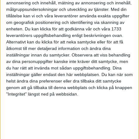
annonsering och innehåll, mätning av annonsering och innehåll,
målgruppsundersokningar och utveckling av tjänster.
Med din
tillåtelse kan vi och våra leverantörer använda exakta uppgifter
om geografisk positionering och identifiering via skanning av
enheten. Du kan klicka för att godkänna vår och våra 1733
leverantörers uppgiftsbehandling enligt beskrivningen ovan.
Alternativt kan du klicka för att neka samtycke eller för att få
Den 22 april är det dags för den andra
åtkomst till mer detaljerad information och ändra dina
inställningar innan du samtycker.
Observera att viss behandling
deltävlingen i adidas Adizero Running Tour, när
av dina personuppgifter kanske inte kräver ditt samtycke, men
adidas Premiärhalvan avgörs på södra
du har rätt att invända mot sådan uppgiftsbehandling. Dina
Djurgården. Klockan 12 går starten vid
inställningar gäller endast den här webbplatsen. Du kan när som
Biskopsudden och precis som vid adidas
helst ändra dina preferenser eller dra tillbaka ditt samtycke
Premiärmilen har loppet samlat flera av de
genom att gå tillbaka till denna webbplats och klicka på knappen
bästa Sverigebaserade löparna.
"Integritet" längst ned på webbsidan.
Inte minst kommer vi att få se amerikanen Diego Estrada som
tämligen komfortabelt var den som vann adidas Premiärmilen.
Han utmanas imorgon främst av Oscar Niyonzima från
Burundi, Kristoffer Låås från Keep Up RC och Olle Walleräng
tävlandes för Spårvägens FK.