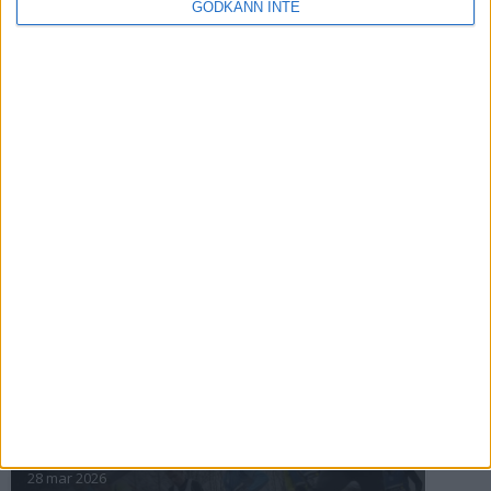
GODKÄNN INTE
ASICS GEL-TRABUCO™ MT GTX– perfekt
för traillöpning och vandring i blöta
förhållanden
4 mar 2026
» Alla artiklar
INTRESSANTA LOPP
Höstrusket • 8 november
8 nov 2025
Winter Run Stockholm • 31 januari 2026
31 jan 2026
adidas Premiärmilen 28 mars 2026
28 mar 2026