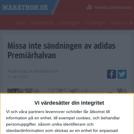
TRÄNINGSPROGRAM
Start
Nyheterna
Löpningen
Träningen
Inspiratio
Missa inte sändningen av adidas
Premiärhalvan
Publicerad av
Redaktionen
21 apr 2023
Vi värdesätter din integritet
Vi och våra partners levenrorer och/eller får åtkomst till
information på en enhet, till exempel cookies, och behandlar
personuppgifter, såsom unika identifierare och
standardinformation som skickas av en enhet for anpassad