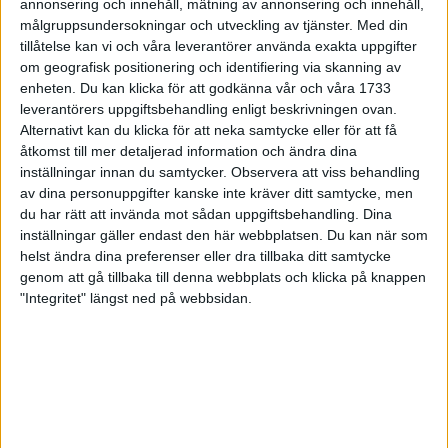
annonsering och innehåll, mätning av annonsering och innehåll,
löpande på den officiella resultatsidan på Stockholm Marathons
målgruppsundersokningar och utveckling av tjänster.
Med din
hemsida.
tillåtelse kan vi och våra leverantörer använda exakta uppgifter
https://www.stockholmmarathon.se/
om geografisk positionering och identifiering via skanning av
enheten. Du kan klicka för att godkänna vår och våra 1733
Följ löparna live via appen
leverantörers uppgiftsbehandling enligt beskrivningen ovan.
Det är enkelt att följa löparnas mellantider direkt via adidas
Alternativt kan du klicka för att neka samtycke eller för att få
Stockholm Marathons officiella app eller via funktionerna
åtkomst till mer detaljerad information och ändra dina
”tracking and replay” på resultatsidan.
inställningar innan du samtycker.
Observera att viss behandling
av dina personuppgifter kanske inte kräver ditt samtycke, men
Via appen får den som följer en löpare liveuppdateringar och
du har rätt att invända mot sådan uppgiftsbehandling. Dina
notiser vid varje mellantid, ungefär var femte kilometer.
inställningar gäller endast den här webbplatsen. Du kan när som
Det finns också möjlighet för löparen att aktivera GPS-
helst ändra dina preferenser eller dra tillbaka ditt samtycke
spårning. Då kan den som följer loppet se löparens aktuella
genom att gå tillbaka till denna webbplats och klicka på knappen
position ute på banan i realtid under hela maratonloppet.
"Integritet" längst ned på webbsidan.
Det kostar 40 kronor att följa en löpare via appen och man kan
följa upp till 25 löpare samtidigt.
För att följa en deltagare fyller man i namn och/eller
startnummer i appen.
Här laddar du ner appen