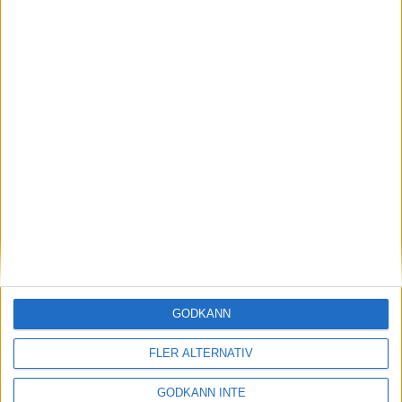
App Store:
https://apps.apple.com/
Google Play:
https://play.google.com/store
För den som redan har appen installerad sedan tidigare
kommer årets version att uppdateras automatiskt och
användaren får en notis när det nya innehållet finns tillgängligt.
SENASTE NYHETERNA
Resultat och liveresultat för maran
28 maj 2026
GODKÄNN
Så följer du adidas Stockholm Marathon
FLER ALTERNATIV
28 maj 2026
GODKÄNN INTE