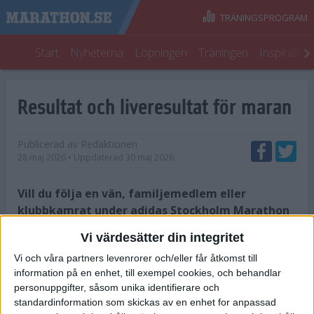
TRÄNINGSPROGRAM
Start
Nyheterna
Löpningen
Träningen
Inspiratio
Resultat och liveresultat för maran
Publicerad av
Redaktionen
28 maj 2026
• Uppdaterad
30 maj 2026
​Vill du följa en vän, familjemedlem eller
klubbkamrat under adidas Stockholm Marathon
2026? Under loppdagen finns flera sätt att följa
Vi värdesätter din integritet
löparna live – både via appen och genom
Vi och våra partners levenrorer och/eller får åtkomst till
liveresultat på nätet.
information på en enhet, till exempel cookies, och behandlar
Live på webben
personuppgifter, såsom unika identifierare och
standardinformation som skickas av en enhet for anpassad
Under loppet publiceras mellantider och preliminära resultat