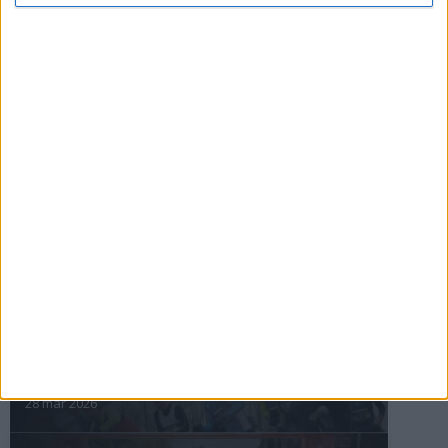
ASICS GEL-TRABUCO™ MT GTX– perfekt
för traillöpning och vandring i blöta
förhållanden
4 mar 2026
» Alla artiklar
INTRESSANTA LOPP
Höstrusket • 8 november
8 nov 2025
Winter Run Stockholm • 31 januari 2026
31 jan 2026
adidas Premiärmilen 28 mars 2026
28 mar 2026