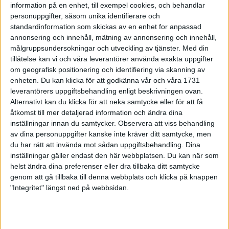
information på en enhet, till exempel cookies, och behandlar
- Jag träffade Ingmar Ekstrand den våren. Ingmar är min
personuppgifter, såsom unika identifierare och
löparguru från Uppsala och han sa att det ändå finns “något
standardinformation som skickas av en enhet for anpassad
här” att ta fasta på. Jag hade mest varit gymtjejen innan men
annonsering och innehåll, mätning av annonsering och innehåll,
målgruppsundersokningar och utveckling av tjänster.
Med din
jag gillade den mentala utmattningen som ett lång löppass gav.
tillåtelse kan vi och våra leverantörer använda exakta uppgifter
Det tilltalade mig. Jag var och kommer aldrig att bli den där
om geografisk positionering och identifiering via skanning av
löparen som springer Vårruset “ på skoj “ och kommer in på 18
enheten. Du kan klicka för att godkänna vår och våra 1731
minuter och sedan blir tillfrågad om de tillhör en klubb.
leverantörers uppgiftsbehandling enligt beskrivningen ovan.
Däremot har jag en annan talang och det är att jag klarar av
Alternativt kan du klicka för att neka samtycke eller för att få
väldigt mycket träning. Min förmåga att inspirera andra genom
åtkomst till mer detaljerad information och ändra dina
det jag gör är också en slags talang.
inställningar innan du samtycker.
Observera att viss behandling
av dina personuppgifter kanske inte kräver ditt samtycke, men
du har rätt att invända mot sådan uppgiftsbehandling. Dina
inställningar gäller endast den här webbplatsen. Du kan när som
helst ändra dina preferenser eller dra tillbaka ditt samtycke
genom att gå tillbaka till denna webbplats och klicka på knappen
"Integritet" längst ned på webbsidan.