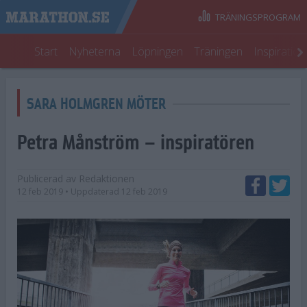
TRÄNINGSPROGRAM
Start
Nyheterna
Löpningen
Träningen
Inspiratio
SARA HOLMGREN MÖTER
Petra Månström – inspiratören
Publicerad av
Redaktionen
12 feb 2019
• Uppdaterad
12 feb 2019