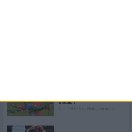
31 jul 2018
• Sara Holmgren möter
Thomas Pickelner – journalisten
som blev löpare
26 jul 2018
• Sara Holmgren möter
Johanna Bäcklund ser möjligheter
27 jun 2018
• Sara Holmgren möter
Sara Svensk – under 9 timmar i
triathlon
7 jun 2018
• Sara Holmgren möter