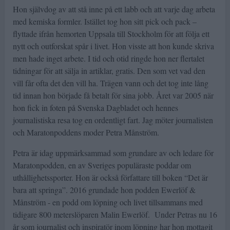
Hon självdog av att stå inne på ett labb och att varje dag arbeta
med kemiska formler. Istället tog hon sitt pick och pack –
flyttade ifrån hemorten Uppsala till Stockholm för att följa ett
nytt och outforskat spår i livet. Hon visste att hon kunde skriva
men hade inget arbete. I tid och otid ringde hon ner flertalet
tidningar för att sälja in artiklar, gratis. Den som vet vad den
vill får ofta det den vill ha. Trägen vann och det tog inte lång
tid innan hon började få betalt för sina jobb. Året var 2005 när
hon fick in foten på Svenska Dagbladet och hennes
journalistiska resa tog en ordentligt fart. Jag möter journalisten
och Maratonpoddens moder Petra Månström.
Petra är idag uppmärksammad som grundare av och ledare för
Maratonpodden, en av Sveriges populäraste poddar om
uthållighetssporter. Hon är också författare till boken “Det är
bara att springa”. 2016 grundade hon podden Ewerlöf &
Månström - en podd om löpning och livet tillsammans med
tidigare 800 meterslöparen Malin Ewerlöf. Under Petras nu 16
år som journalist och inspiratör inom löpning har hon mottagit