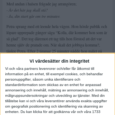
Med andan i halsen frågade jag arrangören;
- Är det här jag skall stå?
- Ja, din start går om tre minuter.
Petra sprang med ett leende hela vägen. Hon hörde publik och
löpare upprepade gånger säga “Kolla, där kommer hon som är
så glad”. Det tog däremot ett tag tills hon förstod att det var
henne själv de pratade om. När skall det jobbiga komma?,
tänkte Petra. Efter 2 timmar 25 minuter nådde hon målet på
Grönsta gärde och ringde sin man.
Vi värdesätter din integritet
- Vad det är som hänt?, frågar han i telefonen.
Vi och våra partners levenrorer och/eller får åtkomst till
- Ingenting. Jag är färdig, säger Petra.
information på en enhet, till exempel cookies, och behandlar
- Färdig? - men jag har inte hunnit köpt båten ännu, skrattar
personuppgifter, såsom unika identifierare och
han tillbaka.
standardinformation som skickas av en enhet for anpassad
annonsering och innehåll, mätning av annonsering och innehåll,
- Löpningen har alltid funnits där för att jag mår bra av det och
målgruppsundersokningar och utveckling av tjänster.
Med din
för att det är något jag gillar att göra men efter loppet åkte vi
tillåtelse kan vi och våra leverantörer använda exakta uppgifter
tillbaka hem och jag kände; Okej, jag kanske kan något jag
om geografisk positionering och identifiering via skanning av
inte visste om?
enheten. Du kan klicka för att godkänna vår och våra 1733