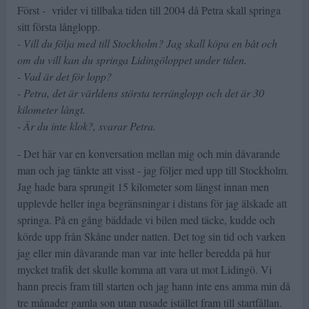
Först - vrider vi tillbaka tiden till 2004 då Petra skall springa
sitt första långlopp.
- Vill du följa med till Stockholm? Jag skall köpa en båt och
om du vill kan du springa Lidingöloppet under tiden.
- Vad är det för lopp?
- Petra, det är världens största terränglopp och det är 30
kilometer långt.
- Är du inte klok?, svarar Petra.
- Det här var en konversation mellan mig och min dåvarande
man och jag tänkte att visst - jag följer med upp till Stockholm.
Jag hade bara sprungit 15 kilometer som längst innan men
upplevde heller inga begränsningar i distans för jag älskade att
springa. På en gång bäddade vi bilen med täcke, kudde och
körde upp från Skåne under natten. Det tog sin tid och varken
jag eller min dåvarande man var inte heller beredda på hur
mycket trafik det skulle komma att vara ut mot Lidingö. Vi
hann precis fram till starten och jag hann inte ens amma min då
tre månader gamla son utan rusade istället fram till startfållan.