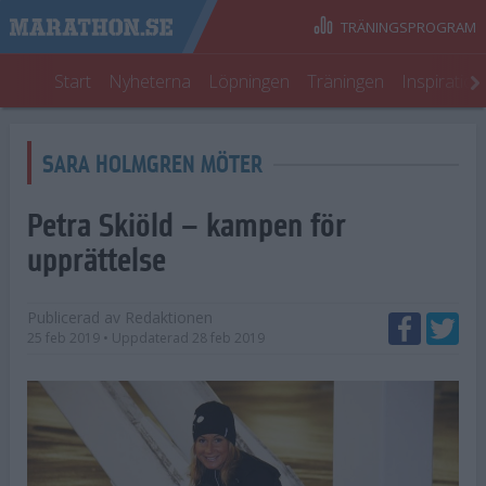
TRÄNINGSPROGRAM
Start
Nyheterna
Löpningen
Träningen
Inspiratio
SARA HOLMGREN MÖTER
Petra Skiöld – kampen för
upprättelse
Publicerad av
Redaktionen
25 feb 2019
• Uppdaterad
28 feb 2019