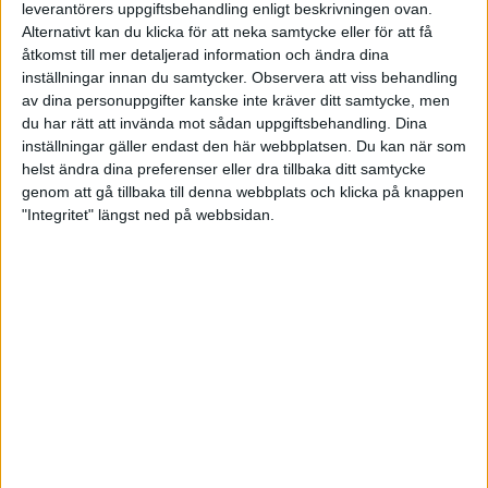
leverantörers uppgiftsbehandling enligt beskrivningen ovan.
Alternativt kan du klicka för att neka samtycke eller för att få
åtkomst till mer detaljerad information och ändra dina
inställningar innan du samtycker.
Observera att viss behandling
av dina personuppgifter kanske inte kräver ditt samtycke, men
du har rätt att invända mot sådan uppgiftsbehandling. Dina
inställningar gäller endast den här webbplatsen. Du kan när som
helst ändra dina preferenser eller dra tillbaka ditt samtycke
genom att gå tillbaka till denna webbplats och klicka på knappen
"Integritet" längst ned på webbsidan.
Under flera år hade Petra Skiöld Rune Larsson som coach. Bilden från
2013 i Stockholm Ultra där Petra tog brons på SM 100 km.
Det är Maj 2012. 8 år efter Petras första Lidingölopp men
också ett dussintal maraton och halvmaror senare når tanken
henne om en riktigt satsning på löpningen. Petra var då 37 år,
frånskild och levde tillsammans med sina två barn. Hon tog