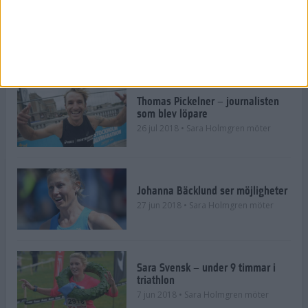
Malin Lundskog: sätt rimliga
träningsmål
31 jul 2018
• Sara Holmgren möter
Thomas Pickelner – journalisten
som blev löpare
26 jul 2018
• Sara Holmgren möter
Johanna Bäcklund ser möjligheter
27 jun 2018
• Sara Holmgren möter
Sara Svensk – under 9 timmar i
triathlon
7 jun 2018
• Sara Holmgren möter