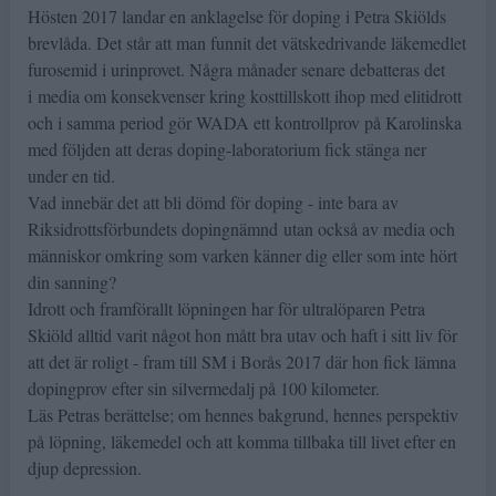
Hösten 2017 landar en anklagelse för doping i Petra Skiölds
brevlåda. Det står att man funnit det vätskedrivande läkemedlet
furosemid i urinprovet. Några månader senare debatteras det
i media om konsekvenser kring kosttillskott ihop med elitidrott
och i samma period gör WADA ett kontrollprov på Karolinska
med följden att deras doping-laboratorium fick stänga ner
under en tid.
Vad innebär det att bli dömd för doping - inte bara av
Riksidrottsförbundets dopingnämnd utan också av media och
människor omkring som varken känner dig eller som inte hört
din sanning?
Idrott och framförallt löpningen har för ultralöparen Petra
Skiöld alltid varit något hon mått bra utav och haft i sitt liv för
att det är roligt - fram till SM i Borås 2017 där hon fick lämna
dopingprov efter sin silvermedalj på 100 kilometer.
Läs Petras berättelse; om hennes bakgrund, hennes perspektiv
på löpning, läkemedel och att komma tillbaka till livet efter en
djup depression.