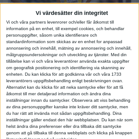
Vi värdesätter din integritet
Vi och våra partners levenrorer och/eller får åtkomst till
information på en enhet, till exempel cookies, och behandlar
personuppgifter, såsom unika identifierare och
Foto:
Deca Text & Bild
standardinformation som skickas av en enhet for anpassad
annonsering och innehåll, mätning av annonsering och innehåll,
Efter ett dramatiskt 800 m-försök i Eugene
målgruppsundersokningar och utveckling av tjänster.
Med din
natten till torsdagen blev det hård kamp även
tillåtelse kan vi och våra leverantörer använda exakta uppgifter
om finalplatserna där Andreas Kramer efter
om geografisk positionering och identifiering via skanning av
enheten. Du kan klicka för att godkänna vår och våra 1733
offensiv satsning blev sjua i sin semi. Detta på
leverantörers uppgiftsbehandling enligt beskrivningen ovan.
1.46,71 som var en dryg sekund från en finalplats.
Alternativt kan du klicka för att neka samtycke eller för att få
åtkomst till mer detaljerad information och ändra dina
Andreas följde samma taktik som i försöken och tog ledningen
inställningar innan du samtycker.
Observera att viss behandling
från start där han passerade halvvägs på 51,91, halvsekunden
av dina personuppgifter kanske inte kräver ditt samtycke, men
långsammare än dagen före.
du har rätt att invända mot sådan uppgiftsbehandling. Dina
I den kännbara vinden på bortre långsidan lät han kenyanen
inställningar gäller endast den här webbplatsen. Du kan när som
Noah Kibet gå förbi men i kurvan var det många som
helst ändra dina preferenser eller dra tillbaka ditt samtycke
passerade och Andreas var sexa 120 meter från mål. Han
genom att gå tillbaka till denna webbplats och klicka på knappen