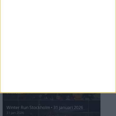
Så följer du adidas Stockholm Marathon
28 maj 2026
ASICS GEL-TRABUCO™ MT GTX– perfekt
för traillöpning och vandring i blöta
förhållanden
4 mar 2026
» Alla artiklar
INTRESSANTA LOPP
Höstrusket • 8 november
8 nov 2025
Winter Run Stockholm • 31 januari 2026
31 jan 2026