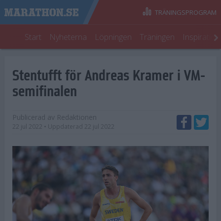
TRÄNINGSPROGRAM
Start
Nyheterna
Löpningen
Träningen
Inspiratio
Stentufft för Andreas Kramer i VM-
semifinalen
Publicerad av
Redaktionen
22 jul 2022
• Uppdaterad
22 jul 2022