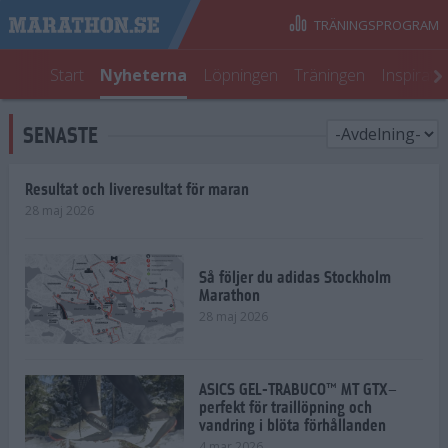
TRÄNINGSPROGRAM
Start
Nyheterna
Löpningen
Träningen
Inspirati
SENASTE
Resultat och liveresultat för maran
28 maj 2026
Så följer du adidas Stockholm
Marathon
28 maj 2026
ASICS GEL-TRABUCO™ MT GTX–
perfekt för traillöpning och
vandring i blöta förhållanden
4 mar 2026