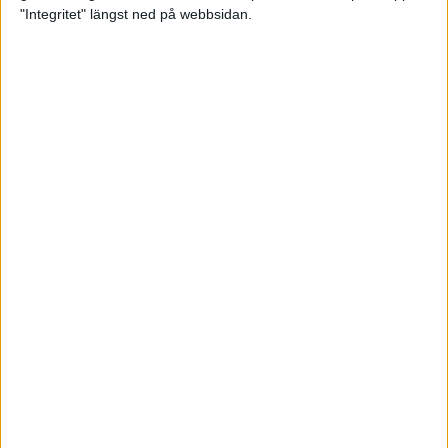
glädjeämnet för löparna i VM
"Integritet" längst ned på webbsidan.
23 sep 2025
Tufft väder för löparna i VM
11 sep 2025
Hanna Lindholm tog hem segern i
Tjejmilen 2025
6 sep 2025
Snabbaste segertiden på 12 år i
rekordstort adidas Stockholm
Halvmaraton
30 aug 2025