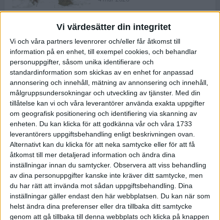
Vi värdesätter din integritet
ASICS NOVABLAST™ 5 – en mjuk
Vi och våra partners levenrorer och/eller får åtkomst till
och studsig mängdträningssko
information på en enhet, till exempel cookies, och behandlar
25 feb 2026
personuppgifter, såsom unika identifierare och
standardinformation som skickas av en enhet for anpassad
annonsering och innehåll, mätning av annonsering och innehåll,
ASICS GEL-KAYANO™ 32 – perfekt
målgruppsundersokningar och utveckling av tjänster.
Med din
för löparen som vill ha stabilitet
tillåtelse kan vi och våra leverantörer använda exakta uppgifter
och dämpning
om geografisk positionering och identifiering via skanning av
24 feb 2026
enheten. Du kan klicka för att godkänna vår och våra 1733
leverantörers uppgiftsbehandling enligt beskrivningen ovan.
Alternativt kan du klicka för att neka samtycke eller för att få
Sarah Lahti överlägsen vid
åtkomst till mer detaljerad information och ändra dina
terräng-SM
inställningar innan du samtycker.
Observera att viss behandling
20 okt 2025
av dina personuppgifter kanske inte kräver ditt samtycke, men
du har rätt att invända mot sådan uppgiftsbehandling. Dina
inställningar gäller endast den här webbplatsen. Du kan när som
helst ändra dina preferenser eller dra tillbaka ditt samtycke
Almgrens brons blev det stora
genom att gå tillbaka till denna webbplats och klicka på knappen