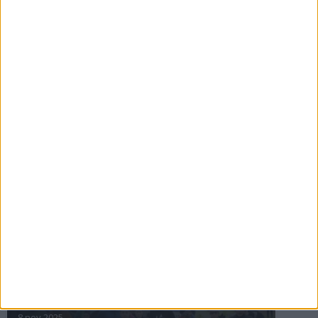
16 jul 2025
Bakslag för Almgren
11 jul 2025
Pihlströms tredje rekord
3 jul 2025
nästa ›
INTRESSANTA LOPP
Höstrusket • 8 november
8 nov 2025