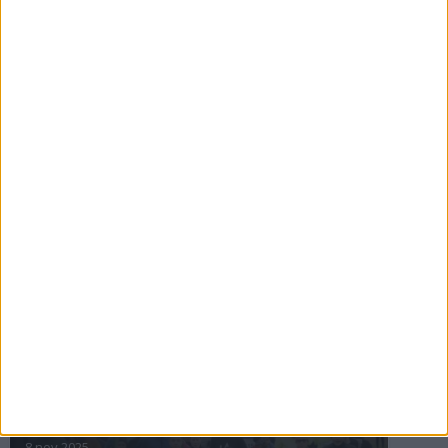
16 jul 2025
Bakslag för Almgren
11 jul 2025
Pihlströms tredje rekord
3 jul 2025
nästa ›
INTRESSANTA LOPP
Höstrusket • 8 november
8 nov 2025