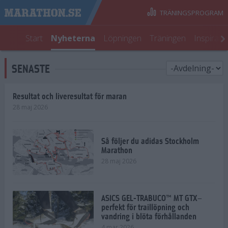
TRÄNINGSPROGRAM
Start
Nyheterna
Löpningen
Träningen
Inspirati
SENASTE
Resultat och liveresultat för maran
28 maj 2026
Så följer du adidas Stockholm
Marathon
28 maj 2026
ASICS GEL-TRABUCO™ MT GTX–
perfekt för traillöpning och
vandring i blöta förhållanden
4 mar 2026