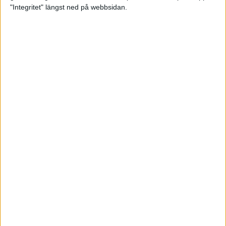
glädjeämnet för löparna i VM
"Integritet" längst ned på webbsidan.
23 sep 2025
Tufft väder för löparna i VM
11 sep 2025
Hanna Lindholm tog hem segern i
Tjejmilen 2025
6 sep 2025
Snabbaste segertiden på 12 år i
rekordstort adidas Stockholm
Halvmaraton
30 aug 2025