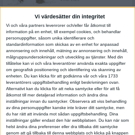
Vi värdesätter din integritet
ASICS NOVABLAST™ 5 – en mjuk
Vi och våra partners levenrorer och/eller får åtkomst till
och studsig mängdträningssko
information på en enhet, till exempel cookies, och behandlar
25 feb 2026
personuppgifter, såsom unika identifierare och
standardinformation som skickas av en enhet for anpassad
annonsering och innehåll, mätning av annonsering och innehåll,
ASICS GEL-KAYANO™ 32 – perfekt
målgruppsundersokningar och utveckling av tjänster.
Med din
för löparen som vill ha stabilitet
tillåtelse kan vi och våra leverantörer använda exakta uppgifter
och dämpning
om geografisk positionering och identifiering via skanning av
24 feb 2026
enheten. Du kan klicka för att godkänna vår och våra 1733
leverantörers uppgiftsbehandling enligt beskrivningen ovan.
Alternativt kan du klicka för att neka samtycke eller för att få
Sarah Lahti överlägsen vid
åtkomst till mer detaljerad information och ändra dina
terräng-SM
inställningar innan du samtycker.
Observera att viss behandling
20 okt 2025
av dina personuppgifter kanske inte kräver ditt samtycke, men
du har rätt att invända mot sådan uppgiftsbehandling. Dina
inställningar gäller endast den här webbplatsen. Du kan när som
helst ändra dina preferenser eller dra tillbaka ditt samtycke
Almgrens brons blev det stora
genom att gå tillbaka till denna webbplats och klicka på knappen