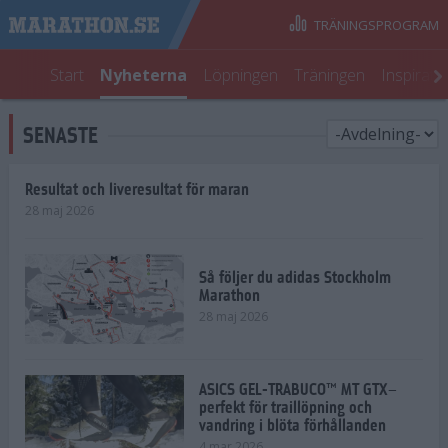
TRÄNINGSPROGRAM
Start
Nyheterna
Löpningen
Träningen
Inspirati
SENASTE
Resultat och liveresultat för maran
28 maj 2026
Så följer du adidas Stockholm
Marathon
28 maj 2026
ASICS GEL-TRABUCO™ MT GTX–
perfekt för traillöpning och
vandring i blöta förhållanden
4 mar 2026