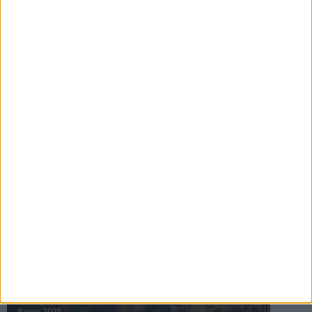
16 jul 2025
Bakslag för Almgren
11 jul 2025
Pihlströms tredje rekord
3 jul 2025
nästa ›
INTRESSANTA LOPP
Höstrusket • 8 november
8 nov 2025