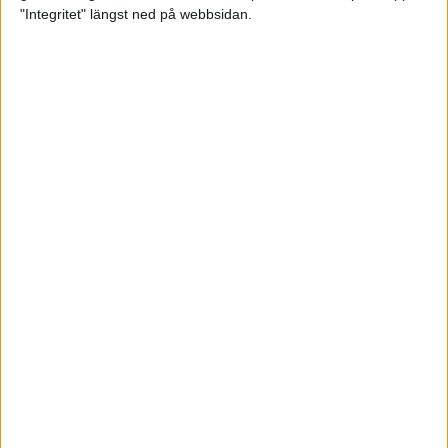
glädjeämnet för löparna i VM
"Integritet" längst ned på webbsidan.
23 sep 2025
Tufft väder för löparna i VM
11 sep 2025
Hanna Lindholm tog hem segern i
Tjejmilen 2025
6 sep 2025
Snabbaste segertiden på 12 år i
rekordstort adidas Stockholm
Halvmaraton
30 aug 2025