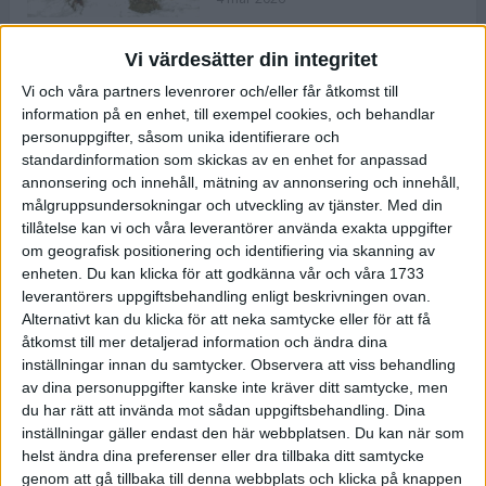
Vi värdesätter din integritet
ASICS NOVABLAST™ 5 – en mjuk
Vi och våra partners levenrorer och/eller får åtkomst till
och studsig mängdträningssko
information på en enhet, till exempel cookies, och behandlar
25 feb 2026
personuppgifter, såsom unika identifierare och
standardinformation som skickas av en enhet for anpassad
annonsering och innehåll, mätning av annonsering och innehåll,
ASICS GEL-KAYANO™ 32 – perfekt
målgruppsundersokningar och utveckling av tjänster.
Med din
för löparen som vill ha stabilitet
tillåtelse kan vi och våra leverantörer använda exakta uppgifter
och dämpning
om geografisk positionering och identifiering via skanning av
24 feb 2026
enheten. Du kan klicka för att godkänna vår och våra 1733
leverantörers uppgiftsbehandling enligt beskrivningen ovan.
Alternativt kan du klicka för att neka samtycke eller för att få
Sarah Lahti överlägsen vid
åtkomst till mer detaljerad information och ändra dina
terräng-SM
inställningar innan du samtycker.
Observera att viss behandling
20 okt 2025
av dina personuppgifter kanske inte kräver ditt samtycke, men
du har rätt att invända mot sådan uppgiftsbehandling. Dina
inställningar gäller endast den här webbplatsen. Du kan när som
helst ändra dina preferenser eller dra tillbaka ditt samtycke
Almgrens brons blev det stora
genom att gå tillbaka till denna webbplats och klicka på knappen