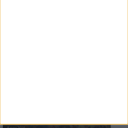
16 jul 2025
Bakslag för Almgren
11 jul 2025
Pihlströms tredje rekord
3 jul 2025
nästa ›
INTRESSANTA LOPP
Höstrusket • 8 november
8 nov 2025