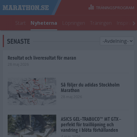
TRÄNINGSPROGRAM
Start
Nyheterna
Löpningen
Träningen
Inspirati
SENASTE
Resultat och liveresultat för maran
28 maj 2026
Så följer du adidas Stockholm
Marathon
28 maj 2026
ASICS GEL-TRABUCO™ MT GTX–
perfekt för traillöpning och
vandring i blöta förhållanden
4 mar 2026