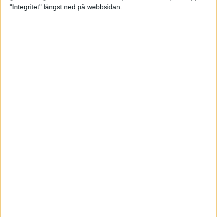
glädjeämnet för löparna i VM
"Integritet" längst ned på webbsidan.
23 sep 2025
Tufft väder för löparna i VM
11 sep 2025
Hanna Lindholm tog hem segern i
Tjejmilen 2025
6 sep 2025
Snabbaste segertiden på 12 år i
rekordstort adidas Stockholm
Halvmaraton
30 aug 2025