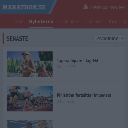
TRÄNINGSPROGRAM
Start
Nyheterna
Löpningen
Träningen
Inspirati
SENASTE
Tappra löpare i lag-EM
30 jun 2025
Pihlström fortsätter imponera
24 jun 2025