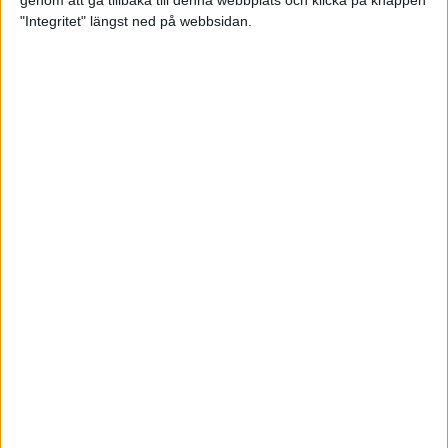
genom att gå tillbaka till denna webbplats och klicka på knappen
"Integritet" längst ned på webbsidan.
Svenskt årsbästa och personligt
rekord av Sarah Lahti
8 jun 2025
Svenskt rekord av Pihlström
7 jun 2025
Sarah Lahtis chans blåste bort
3 jun 2025
adidas Stockholm Marathon slår
alla rekord
31 maj 2025