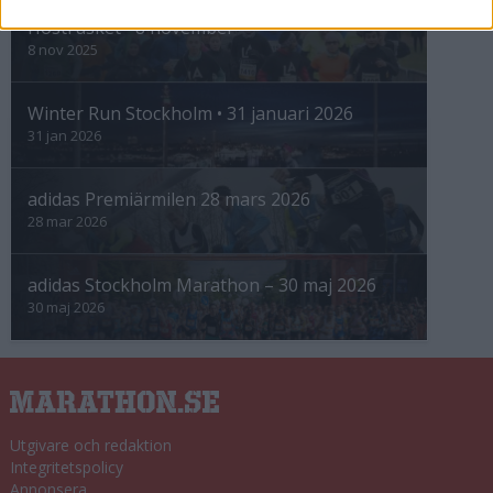
Höstrusket • 8 november
8 nov 2025
Winter Run Stockholm • 31 januari 2026
31 jan 2026
adidas Premiärmilen 28 mars 2026
28 mar 2026
adidas Stockholm Marathon – 30 maj 2026
30 maj 2026
Utgivare och redaktion
Integritetspolicy
Annonsera