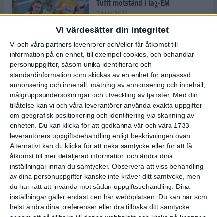
Tufft motstånd i lag-EM
24 jun 2025
Vi värdesätter din integritet
Vi och våra partners levenrorer och/eller får åtkomst till
information på en enhet, till exempel cookies, och behandlar
Kramer satsar mot världseliten
personuppgifter, såsom unika identifierare och
22 jun 2025
standardinformation som skickas av en enhet for anpassad
annonsering och innehåll, mätning av annonsering och innehåll,
målgruppsundersokningar och utveckling av tjänster.
Med din
tillåtelse kan vi och våra leverantörer använda exakta uppgifter
om geografisk positionering och identifiering via skanning av
Europarekord av Almgren
enheten. Du kan klicka för att godkänna vår och våra 1733
15 jun 2025
leverantörers uppgiftsbehandling enligt beskrivningen ovan.
Alternativt kan du klicka för att neka samtycke eller för att få
åtkomst till mer detaljerad information och ändra dina
inställningar innan du samtycker.
Observera att viss behandling
av dina personuppgifter kanske inte kräver ditt samtycke, men
Pihlström och Kramer imponerar
du har rätt att invända mot sådan uppgiftsbehandling. Dina
13 jun 2025
inställningar gäller endast den här webbplatsen. Du kan när som
helst ändra dina preferenser eller dra tillbaka ditt samtycke