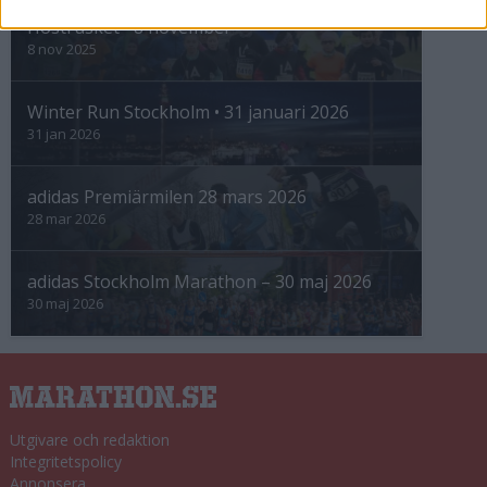
Höstrusket • 8 november
8 nov 2025
Winter Run Stockholm • 31 januari 2026
31 jan 2026
adidas Premiärmilen 28 mars 2026
28 mar 2026
adidas Stockholm Marathon – 30 maj 2026
30 maj 2026
Utgivare och redaktion
Integritetspolicy
Annonsera