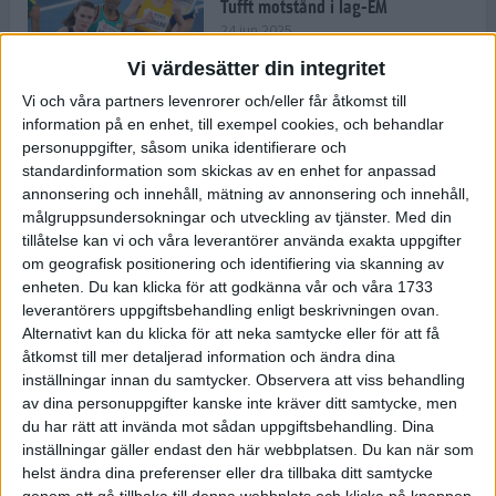
Tufft motstånd i lag-EM
24 jun 2025
Vi värdesätter din integritet
Vi och våra partners levenrorer och/eller får åtkomst till
information på en enhet, till exempel cookies, och behandlar
Kramer satsar mot världseliten
personuppgifter, såsom unika identifierare och
22 jun 2025
standardinformation som skickas av en enhet for anpassad
annonsering och innehåll, mätning av annonsering och innehåll,
målgruppsundersokningar och utveckling av tjänster.
Med din
tillåtelse kan vi och våra leverantörer använda exakta uppgifter
om geografisk positionering och identifiering via skanning av
Europarekord av Almgren
enheten. Du kan klicka för att godkänna vår och våra 1733
15 jun 2025
leverantörers uppgiftsbehandling enligt beskrivningen ovan.
Alternativt kan du klicka för att neka samtycke eller för att få
åtkomst till mer detaljerad information och ändra dina
inställningar innan du samtycker.
Observera att viss behandling
av dina personuppgifter kanske inte kräver ditt samtycke, men
Pihlström och Kramer imponerar
du har rätt att invända mot sådan uppgiftsbehandling. Dina
13 jun 2025
inställningar gäller endast den här webbplatsen. Du kan när som
helst ändra dina preferenser eller dra tillbaka ditt samtycke