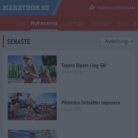
TRÄNINGSPROGRAM
Start
Nyheterna
Löpningen
Träningen
Inspirati
SENASTE
Tappra löpare i lag-EM
30 jun 2025
Pihlström fortsätter imponera
24 jun 2025