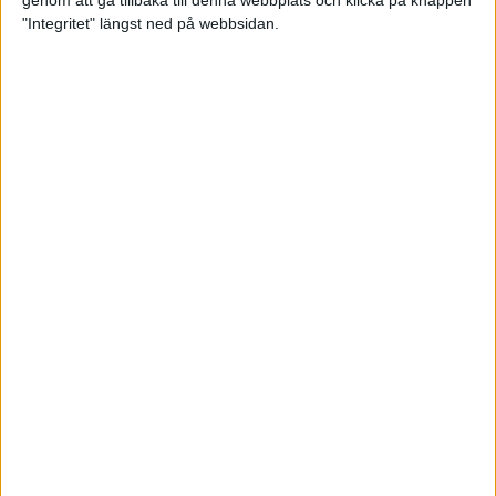
genom att gå tillbaka till denna webbplats och klicka på knappen
"Integritet" längst ned på webbsidan.
Svenskt årsbästa och personligt
rekord av Sarah Lahti
8 jun 2025
Svenskt rekord av Pihlström
7 jun 2025
Sarah Lahtis chans blåste bort
3 jun 2025
adidas Stockholm Marathon slår
alla rekord
31 maj 2025