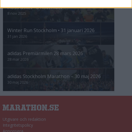
Höstrusket • 8 november
8 nov 2025
Winter Run Stockholm • 31 januari 2026
31 jan 2026
adidas Premiärmilen 28 mars 2026
28 mar 2026
adidas Stockholm Marathon – 30 maj 2026
30 maj 2026
Utgivare och redaktion
Integritetspolicy
Annonsera