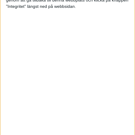
genom att gå tillbaka till denna webbplats och klicka på knappen
"Integritet" längst ned på webbsidan.
Svenskt årsbästa och personligt
rekord av Sarah Lahti
8 jun 2025
Svenskt rekord av Pihlström
7 jun 2025
Sarah Lahtis chans blåste bort
3 jun 2025
adidas Stockholm Marathon slår
alla rekord
31 maj 2025