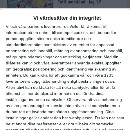
Tufft motstånd i lag-EM
24 jun 2025
Vi värdesätter din integritet
Vi och våra partners levenrorer och/eller får åtkomst till
information på en enhet, till exempel cookies, och behandlar
Kramer satsar mot världseliten
personuppgifter, såsom unika identifierare och
22 jun 2025
standardinformation som skickas av en enhet for anpassad
annonsering och innehåll, mätning av annonsering och innehåll,
målgruppsundersokningar och utveckling av tjänster.
Med din
tillåtelse kan vi och våra leverantörer använda exakta uppgifter
om geografisk positionering och identifiering via skanning av
Europarekord av Almgren
enheten. Du kan klicka för att godkänna vår och våra 1733
15 jun 2025
leverantörers uppgiftsbehandling enligt beskrivningen ovan.
Alternativt kan du klicka för att neka samtycke eller för att få
åtkomst till mer detaljerad information och ändra dina
inställningar innan du samtycker.
Observera att viss behandling
av dina personuppgifter kanske inte kräver ditt samtycke, men
Pihlström och Kramer imponerar
du har rätt att invända mot sådan uppgiftsbehandling. Dina
13 jun 2025
inställningar gäller endast den här webbplatsen. Du kan när som
helst ändra dina preferenser eller dra tillbaka ditt samtycke