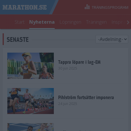
TRÄNINGSPROGRAM
Start
Nyheterna
Löpningen
Träningen
Inspirati
SENASTE
Tappra löpare i lag-EM
30 jun 2025
Pihlström fortsätter imponera
24 jun 2025