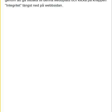
genom att gå tillbaka till denna webbplats och klicka på knappen
"Integritet" längst ned på webbsidan.
Svenskt årsbästa och personligt
rekord av Sarah Lahti
8 jun 2025
Svenskt rekord av Pihlström
7 jun 2025
Sarah Lahtis chans blåste bort
3 jun 2025
adidas Stockholm Marathon slår
alla rekord
31 maj 2025