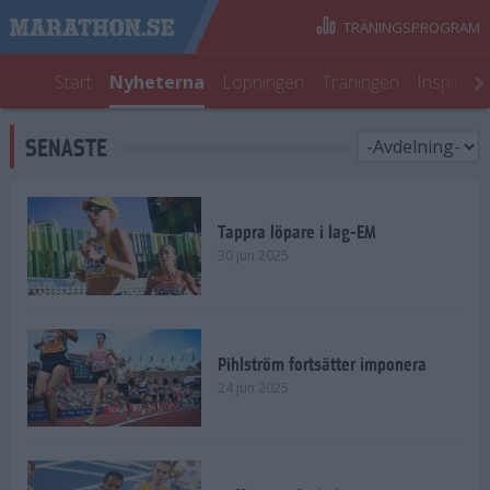
TRÄNINGSPROGRAM
Start
Nyheterna
Löpningen
Träningen
Inspirati
SENASTE
Tappra löpare i lag-EM
30 jun 2025
Pihlström fortsätter imponera
24 jun 2025