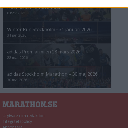
Höstrusket • 8 november
8 nov 2025
Winter Run Stockholm • 31 januari 2026
31 jan 2026
adidas Premiärmilen 28 mars 2026
28 mar 2026
adidas Stockholm Marathon – 30 maj 2026
30 maj 2026
Utgivare och redaktion
Integritetspolicy
Annonsera