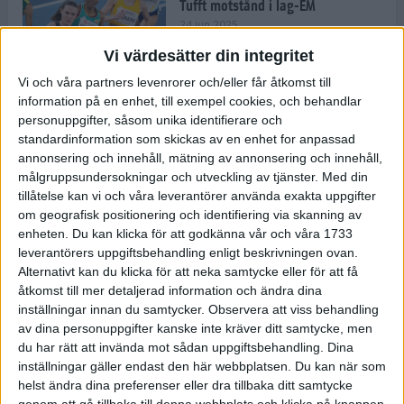
Tufft motstånd i lag-EM
24 jun 2025
Vi värdesätter din integritet
Vi och våra partners levenrorer och/eller får åtkomst till
information på en enhet, till exempel cookies, och behandlar
Kramer satsar mot världseliten
personuppgifter, såsom unika identifierare och
22 jun 2025
standardinformation som skickas av en enhet for anpassad
annonsering och innehåll, mätning av annonsering och innehåll,
målgruppsundersokningar och utveckling av tjänster.
Med din
tillåtelse kan vi och våra leverantörer använda exakta uppgifter
om geografisk positionering och identifiering via skanning av
Europarekord av Almgren
enheten. Du kan klicka för att godkänna vår och våra 1733
15 jun 2025
leverantörers uppgiftsbehandling enligt beskrivningen ovan.
Alternativt kan du klicka för att neka samtycke eller för att få
åtkomst till mer detaljerad information och ändra dina
inställningar innan du samtycker.
Observera att viss behandling
av dina personuppgifter kanske inte kräver ditt samtycke, men
Pihlström och Kramer imponerar
du har rätt att invända mot sådan uppgiftsbehandling. Dina
13 jun 2025
inställningar gäller endast den här webbplatsen. Du kan när som
helst ändra dina preferenser eller dra tillbaka ditt samtycke