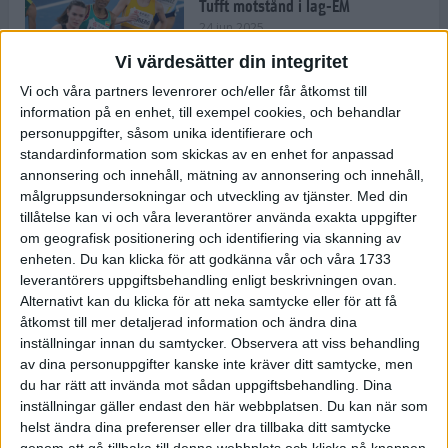
Tufft motstånd i lag-EM
24 jun 2025
Vi värdesätter din integritet
Vi och våra partners levenrorer och/eller får åtkomst till
information på en enhet, till exempel cookies, och behandlar
Kramer satsar mot världseliten
personuppgifter, såsom unika identifierare och
22 jun 2025
standardinformation som skickas av en enhet for anpassad
annonsering och innehåll, mätning av annonsering och innehåll,
målgruppsundersokningar och utveckling av tjänster.
Med din
tillåtelse kan vi och våra leverantörer använda exakta uppgifter
om geografisk positionering och identifiering via skanning av
Europarekord av Almgren
enheten. Du kan klicka för att godkänna vår och våra 1733
15 jun 2025
leverantörers uppgiftsbehandling enligt beskrivningen ovan.
Alternativt kan du klicka för att neka samtycke eller för att få
åtkomst till mer detaljerad information och ändra dina
inställningar innan du samtycker.
Observera att viss behandling
av dina personuppgifter kanske inte kräver ditt samtycke, men
Pihlström och Kramer imponerar
du har rätt att invända mot sådan uppgiftsbehandling. Dina
13 jun 2025
inställningar gäller endast den här webbplatsen. Du kan när som
helst ändra dina preferenser eller dra tillbaka ditt samtycke