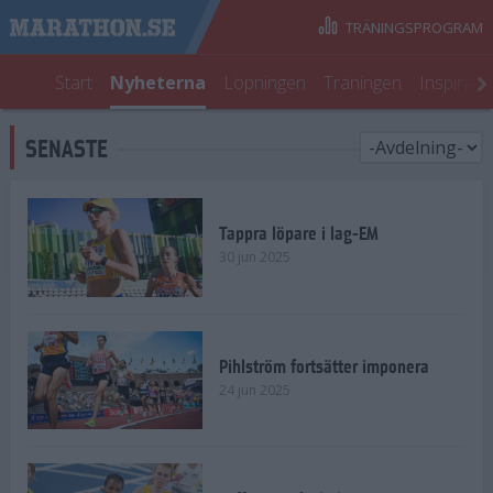
TRÄNINGSPROGRAM
Start
Nyheterna
Löpningen
Träningen
Inspirati
SENASTE
Tappra löpare i lag-EM
30 jun 2025
Pihlström fortsätter imponera
24 jun 2025