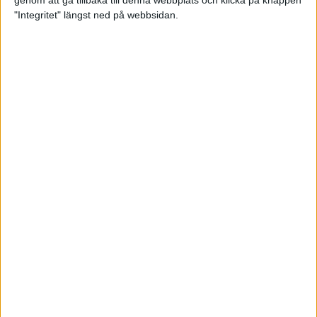
genom att gå tillbaka till denna webbplats och klicka på knappen
"Integritet" längst ned på webbsidan.
Svenskt årsbästa och personligt
rekord av Sarah Lahti
8 jun 2025
Svenskt rekord av Pihlström
7 jun 2025
Sarah Lahtis chans blåste bort
3 jun 2025
adidas Stockholm Marathon slår
alla rekord
31 maj 2025