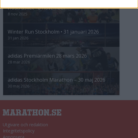
Höstrusket • 8 november
8 nov 2025
Winter Run Stockholm • 31 januari 2026
31 jan 2026
adidas Premiärmilen 28 mars 2026
28 mar 2026
adidas Stockholm Marathon – 30 maj 2026
30 maj 2026
Utgivare och redaktion
Integritetspolicy
Annonsera