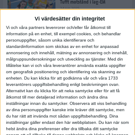
Tufft motstånd i lag-EM
24 jun 2025
Vi värdesätter din integritet
Vi och våra partners levenrorer och/eller får åtkomst till
information på en enhet, till exempel cookies, och behandlar
Kramer satsar mot världseliten
personuppgifter, såsom unika identifierare och
22 jun 2025
standardinformation som skickas av en enhet for anpassad
annonsering och innehåll, mätning av annonsering och innehåll,
målgruppsundersokningar och utveckling av tjänster.
Med din
tillåtelse kan vi och våra leverantörer använda exakta uppgifter
om geografisk positionering och identifiering via skanning av
Europarekord av Almgren
enheten. Du kan klicka för att godkänna vår och våra 1733
15 jun 2025
leverantörers uppgiftsbehandling enligt beskrivningen ovan.
Alternativt kan du klicka för att neka samtycke eller för att få
åtkomst till mer detaljerad information och ändra dina
inställningar innan du samtycker.
Observera att viss behandling
av dina personuppgifter kanske inte kräver ditt samtycke, men
Pihlström och Kramer imponerar
du har rätt att invända mot sådan uppgiftsbehandling. Dina
13 jun 2025
inställningar gäller endast den här webbplatsen. Du kan när som
helst ändra dina preferenser eller dra tillbaka ditt samtycke