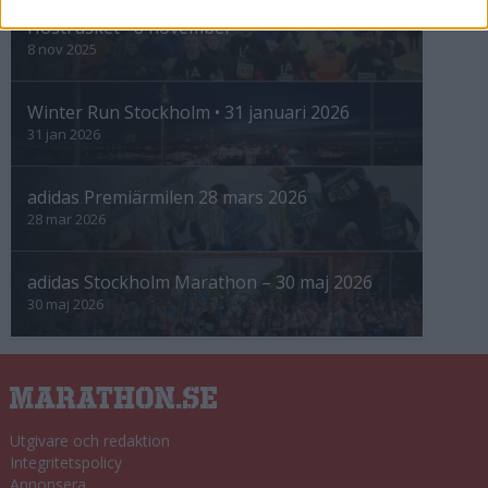
Höstrusket • 8 november
8 nov 2025
Winter Run Stockholm • 31 januari 2026
31 jan 2026
adidas Premiärmilen 28 mars 2026
28 mar 2026
adidas Stockholm Marathon – 30 maj 2026
30 maj 2026
Utgivare och redaktion
Integritetspolicy
Annonsera