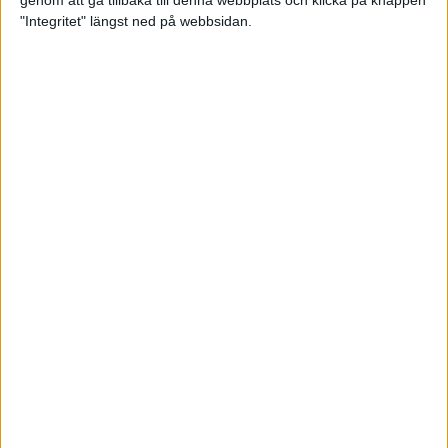
genom att gå tillbaka till denna webbplats och klicka på knappen
"Integritet" längst ned på webbsidan.
Svenskt årsbästa och personligt
rekord av Sarah Lahti
8 jun 2025
Svenskt rekord av Pihlström
7 jun 2025
Sarah Lahtis chans blåste bort
3 jun 2025
adidas Stockholm Marathon slår
alla rekord
31 maj 2025