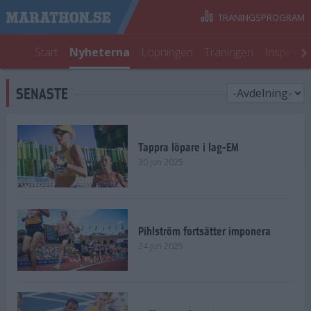
TRÄNINGSPROGRAM
Start
Nyheterna
Löpningen
Träningen
Inspirati
SENASTE
Tappra löpare i lag-EM
30 jun 2025
Pihlström fortsätter imponera
24 jun 2025