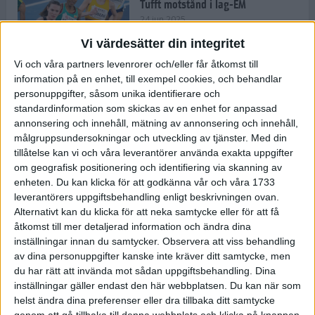
Tufft motstånd i lag-EM
24 jun 2025
Vi värdesätter din integritet
Vi och våra partners levenrorer och/eller får åtkomst till
information på en enhet, till exempel cookies, och behandlar
Kramer satsar mot världseliten
personuppgifter, såsom unika identifierare och
22 jun 2025
standardinformation som skickas av en enhet for anpassad
annonsering och innehåll, mätning av annonsering och innehåll,
målgruppsundersokningar och utveckling av tjänster.
Med din
tillåtelse kan vi och våra leverantörer använda exakta uppgifter
om geografisk positionering och identifiering via skanning av
Europarekord av Almgren
enheten. Du kan klicka för att godkänna vår och våra 1733
15 jun 2025
leverantörers uppgiftsbehandling enligt beskrivningen ovan.
Alternativt kan du klicka för att neka samtycke eller för att få
åtkomst till mer detaljerad information och ändra dina
inställningar innan du samtycker.
Observera att viss behandling
av dina personuppgifter kanske inte kräver ditt samtycke, men
Pihlström och Kramer imponerar
du har rätt att invända mot sådan uppgiftsbehandling. Dina
13 jun 2025
inställningar gäller endast den här webbplatsen. Du kan när som
helst ändra dina preferenser eller dra tillbaka ditt samtycke