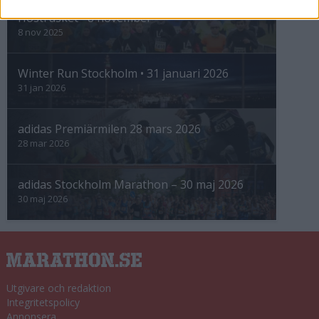
Höstrusket • 8 november
8 nov 2025
Winter Run Stockholm • 31 januari 2026
31 jan 2026
adidas Premiärmilen 28 mars 2026
28 mar 2026
adidas Stockholm Marathon – 30 maj 2026
30 maj 2026
Utgivare och redaktion
Integritetspolicy
Annonsera