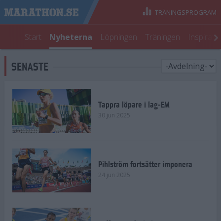
TRÄNINGSPROGRAM
Start
Nyheterna
Löpningen
Träningen
Inspirati
SENASTE
Tappra löpare i lag-EM
30 jun 2025
Pihlström fortsätter imponera
24 jun 2025