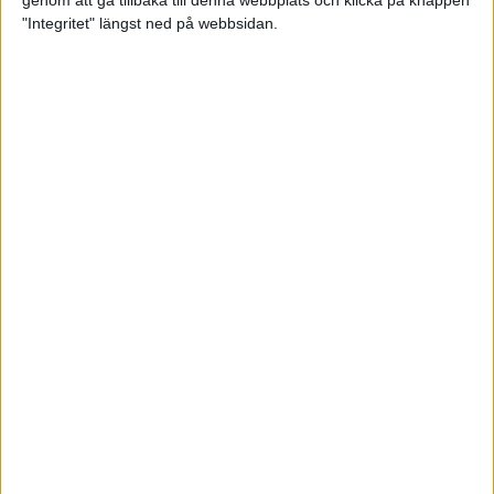
genom att gå tillbaka till denna webbplats och klicka på knappen
"Integritet" längst ned på webbsidan.
Svenskt årsbästa och personligt
rekord av Sarah Lahti
8 jun 2025
Svenskt rekord av Pihlström
7 jun 2025
Sarah Lahtis chans blåste bort
3 jun 2025
adidas Stockholm Marathon slår
alla rekord
31 maj 2025