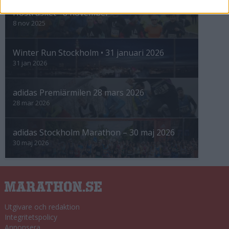
Höstrusket • 8 november
8 nov 2025
Winter Run Stockholm • 31 januari 2026
31 jan 2026
adidas Premiärmilen 28 mars 2026
28 mar 2026
adidas Stockholm Marathon – 30 maj 2026
30 maj 2026
Utgivare och redaktion
Integritetspolicy
Annonsera