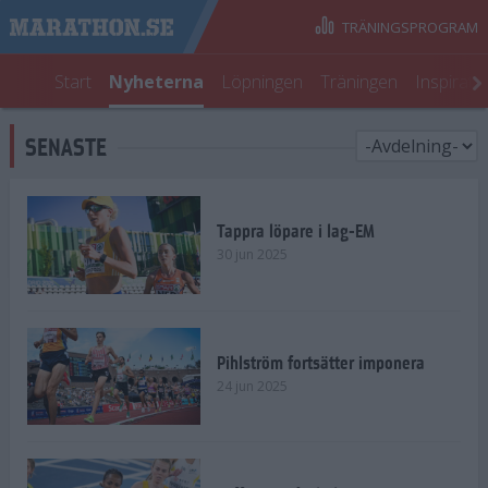
TRÄNINGSPROGRAM
Start
Nyheterna
Löpningen
Träningen
Inspirati
SENASTE
Tappra löpare i lag-EM
30 jun 2025
Pihlström fortsätter imponera
24 jun 2025