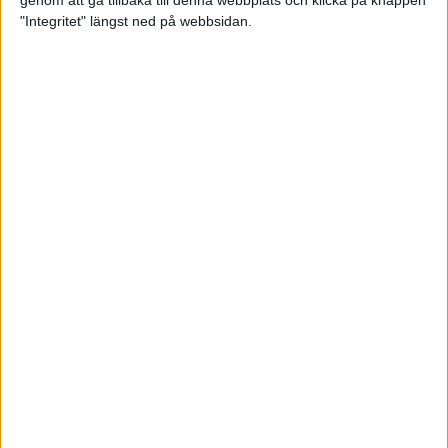
genom att gå tillbaka till denna webbplats och klicka på knappen
"Integritet" längst ned på webbsidan.
Svenskt årsbästa och personligt
rekord av Sarah Lahti
8 jun 2025
Svenskt rekord av Pihlström
7 jun 2025
Sarah Lahtis chans blåste bort
3 jun 2025
adidas Stockholm Marathon slår
alla rekord
31 maj 2025