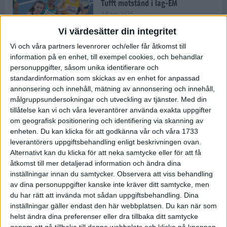
Tufft motstånd i lag-EM
24 jun 2025
Vi värdesätter din integritet
Vi och våra partners levenrorer och/eller får åtkomst till
information på en enhet, till exempel cookies, och behandlar
Kramer satsar mot världseliten
personuppgifter, såsom unika identifierare och
22 jun 2025
standardinformation som skickas av en enhet for anpassad
annonsering och innehåll, mätning av annonsering och innehåll,
målgruppsundersokningar och utveckling av tjänster.
Med din
tillåtelse kan vi och våra leverantörer använda exakta uppgifter
om geografisk positionering och identifiering via skanning av
Europarekord av Almgren
enheten. Du kan klicka för att godkänna vår och våra 1733
15 jun 2025
leverantörers uppgiftsbehandling enligt beskrivningen ovan.
Alternativt kan du klicka för att neka samtycke eller för att få
åtkomst till mer detaljerad information och ändra dina
inställningar innan du samtycker.
Observera att viss behandling
av dina personuppgifter kanske inte kräver ditt samtycke, men
Pihlström och Kramer imponerar
du har rätt att invända mot sådan uppgiftsbehandling. Dina
13 jun 2025
inställningar gäller endast den här webbplatsen. Du kan när som
helst ändra dina preferenser eller dra tillbaka ditt samtycke