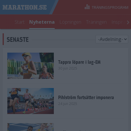
TRÄNINGSPROGRAM
Start
Nyheterna
Löpningen
Träningen
Inspirati
SENASTE
Tappra löpare i lag-EM
30 jun 2025
Pihlström fortsätter imponera
24 jun 2025