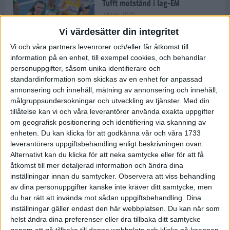
Tufft motstånd i lag-EM
24 jun 2025
Vi värdesätter din integritet
Vi och våra partners levenrorer och/eller får åtkomst till
information på en enhet, till exempel cookies, och behandlar
Kramer satsar mot världseliten
personuppgifter, såsom unika identifierare och
22 jun 2025
standardinformation som skickas av en enhet for anpassad
annonsering och innehåll, mätning av annonsering och innehåll,
målgruppsundersokningar och utveckling av tjänster.
Med din
tillåtelse kan vi och våra leverantörer använda exakta uppgifter
om geografisk positionering och identifiering via skanning av
Europarekord av Almgren
enheten. Du kan klicka för att godkänna vår och våra 1733
15 jun 2025
leverantörers uppgiftsbehandling enligt beskrivningen ovan.
Alternativt kan du klicka för att neka samtycke eller för att få
åtkomst till mer detaljerad information och ändra dina
inställningar innan du samtycker.
Observera att viss behandling
av dina personuppgifter kanske inte kräver ditt samtycke, men
Pihlström och Kramer imponerar
du har rätt att invända mot sådan uppgiftsbehandling. Dina
13 jun 2025
inställningar gäller endast den här webbplatsen. Du kan när som
helst ändra dina preferenser eller dra tillbaka ditt samtycke