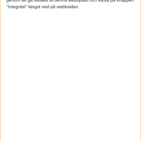
genom att gå tillbaka till denna webbplats och klicka på knappen
"Integritet" längst ned på webbsidan.
Svenskt årsbästa och personligt
rekord av Sarah Lahti
8 jun 2025
Svenskt rekord av Pihlström
7 jun 2025
Sarah Lahtis chans blåste bort
3 jun 2025
adidas Stockholm Marathon slår
alla rekord
31 maj 2025