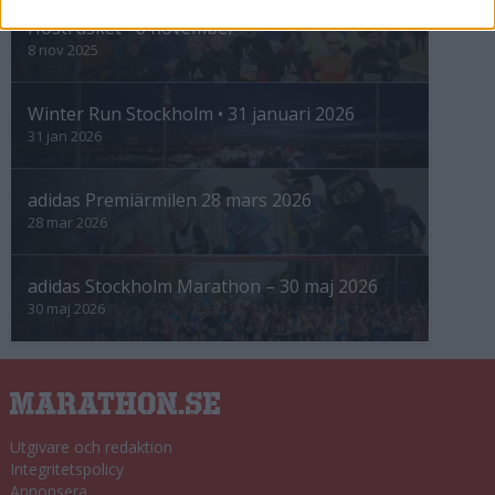
Höstrusket • 8 november
8 nov 2025
Winter Run Stockholm • 31 januari 2026
31 jan 2026
adidas Premiärmilen 28 mars 2026
28 mar 2026
adidas Stockholm Marathon – 30 maj 2026
30 maj 2026
Utgivare och redaktion
Integritetspolicy
Annonsera