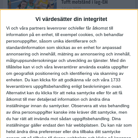
Tufft motstånd i lag-EM
24 jun 2025
Vi värdesätter din integritet
Vi och våra partners levenrorer och/eller får åtkomst till
information på en enhet, till exempel cookies, och behandlar
Kramer satsar mot världseliten
personuppgifter, såsom unika identifierare och
22 jun 2025
standardinformation som skickas av en enhet for anpassad
annonsering och innehåll, mätning av annonsering och innehåll,
målgruppsundersokningar och utveckling av tjänster.
Med din
tillåtelse kan vi och våra leverantörer använda exakta uppgifter
om geografisk positionering och identifiering via skanning av
Europarekord av Almgren
enheten. Du kan klicka för att godkänna vår och våra 1733
15 jun 2025
leverantörers uppgiftsbehandling enligt beskrivningen ovan.
Alternativt kan du klicka för att neka samtycke eller för att få
åtkomst till mer detaljerad information och ändra dina
inställningar innan du samtycker.
Observera att viss behandling
av dina personuppgifter kanske inte kräver ditt samtycke, men
Pihlström och Kramer imponerar
du har rätt att invända mot sådan uppgiftsbehandling. Dina
13 jun 2025
inställningar gäller endast den här webbplatsen. Du kan när som
helst ändra dina preferenser eller dra tillbaka ditt samtycke