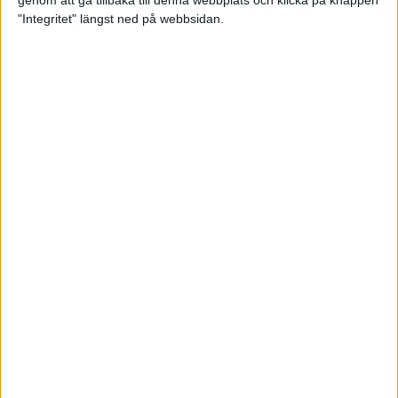
genom att gå tillbaka till denna webbplats och klicka på knappen
"Integritet" längst ned på webbsidan.
Svenskt årsbästa och personligt
rekord av Sarah Lahti
8 jun 2025
Svenskt rekord av Pihlström
7 jun 2025
Sarah Lahtis chans blåste bort
3 jun 2025
adidas Stockholm Marathon slår
alla rekord
31 maj 2025