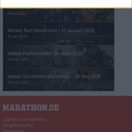
Höstrusket • 8 november
8 nov 2025
Winter Run Stockholm • 31 januari 2026
31 jan 2026
adidas Premiärmilen 28 mars 2026
28 mar 2026
adidas Stockholm Marathon – 30 maj 2026
30 maj 2026
Utgivare och redaktion
Integritetspolicy
Annonsera