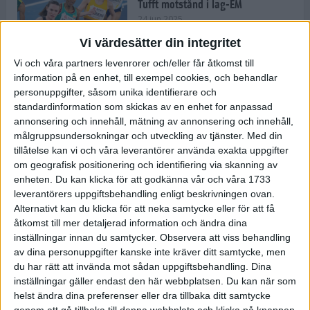
Tufft motstånd i lag-EM
24 jun 2025
Vi värdesätter din integritet
Vi och våra partners levenrorer och/eller får åtkomst till
information på en enhet, till exempel cookies, och behandlar
Kramer satsar mot världseliten
personuppgifter, såsom unika identifierare och
22 jun 2025
standardinformation som skickas av en enhet for anpassad
annonsering och innehåll, mätning av annonsering och innehåll,
målgruppsundersokningar och utveckling av tjänster.
Med din
tillåtelse kan vi och våra leverantörer använda exakta uppgifter
om geografisk positionering och identifiering via skanning av
Europarekord av Almgren
enheten. Du kan klicka för att godkänna vår och våra 1733
15 jun 2025
leverantörers uppgiftsbehandling enligt beskrivningen ovan.
Alternativt kan du klicka för att neka samtycke eller för att få
åtkomst till mer detaljerad information och ändra dina
inställningar innan du samtycker.
Observera att viss behandling
av dina personuppgifter kanske inte kräver ditt samtycke, men
Pihlström och Kramer imponerar
du har rätt att invända mot sådan uppgiftsbehandling. Dina
13 jun 2025
inställningar gäller endast den här webbplatsen. Du kan när som
helst ändra dina preferenser eller dra tillbaka ditt samtycke