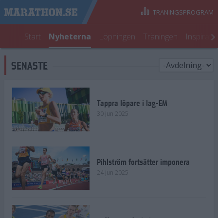
TRÄNINGSPROGRAM
Start
Nyheterna
Löpningen
Träningen
Inspirati
SENASTE
Tappra löpare i lag-EM
30 jun 2025
Pihlström fortsätter imponera
24 jun 2025