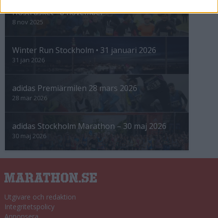
Höstrusket • 8 november
8 nov 2025
Winter Run Stockholm • 31 januari 2026
31 jan 2026
adidas Premiärmilen 28 mars 2026
28 mar 2026
adidas Stockholm Marathon – 30 maj 2026
30 maj 2026
Utgivare och redaktion
Integritetspolicy
Annonsera