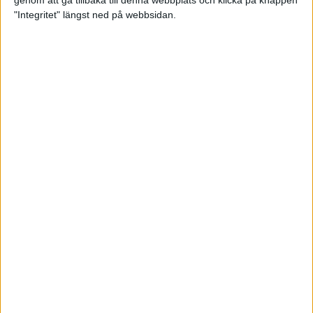
genom att gå tillbaka till denna webbplats och klicka på knappen
"Integritet" längst ned på webbsidan.
Svenskt årsbästa och personligt
rekord av Sarah Lahti
8 jun 2025
Svenskt rekord av Pihlström
7 jun 2025
Sarah Lahtis chans blåste bort
3 jun 2025
adidas Stockholm Marathon slår
alla rekord
31 maj 2025