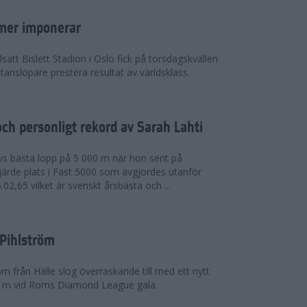
mer imponerar
lsatt Bislett Stadion i Oslo fick på torsdagskvällen
anslöpare prestera resultat av världsklass.
ch personligt rekord av Sarah Lahti
livs bästa lopp på 5 000 m när hon sent på
järde plats i Fast 5000 som avgjordes utanför
5.02,65 vilket är svenskt årsbästa och ...
 Pihlström
m från Hälle slog överraskande till med ett nytt
0 m vid Roms Diamond League gala.