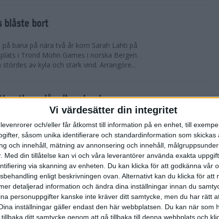
 blåste bort
pp på bana på nära två år kom Sarah Lahti på
 plats i Trond Mohn Games i norska Bergen.
 stördes av kyla och stark vind. Arrangöre...
arathon slår alla rekord
Vi värdesätter din integritet
865 i mål. Rekord i båda fallen. Det är 1863 fler
levenrorer och/eller får åtkomst till information på en enhet, till exempe
n förr på adidas Stockholm Marathon. Och trots de
ifter, såsom unika identifierare och standardinformation som skickas 
allvarliga sjukdomsfall.
g och innehåll, mätning av annonsering och innehåll, målgruppsunde
.
Med din tillåtelse kan vi och våra leverantörer använda exakta uppgif
entifiering via skanning av enheten. Du kan klicka för att godkänna vår
errklassen och dubbelt Etiopien i
sbehandling enligt beskrivningen ovan. Alternativt kan du klicka för att
dias Stockholm Marathon 2025
ll mer detaljerad information och ändra dina inställningar innan du samty
ina personuppgifter kanske inte kräver ditt samtycke, men du har rätt 
olm Marathon vanns i herrklassen av Onemus
Dina inställningar gäller endast den här webbplatsen. Du kan när som h
enya och av Shewarge Alene från Etiopien i
 tillbaka ditt samtycke genom att gå tillbaka till denna webbplats och k