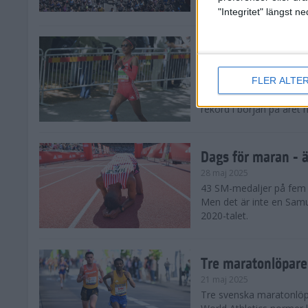
damklassen.
"Integritet" längst 
Dags för maran - E
28 maj 2025
FLER ALTE
De tre största favorite
den ena löparstjärnan e
rekord i början på året 
Dags för maran - ä
28 maj 2025
43 SM-medaljer på fem å
Men det är inte en Samu
2020-talet.
Tre maratonlöpare
21 maj 2025
Tre svenska maratonlöpar