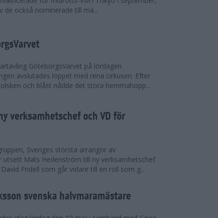
valificerade för friidrotts-VM i Tokyo i september,
v de också nominerade till mä...
orgsVarvet
partävling GöteborgsVarvet på lördagen
gen avslutades loppet med rena cirkusen. Efter
 solsken och blåst nådde det stora hemmahopp...
ny verksamhetschef och VD för
ruppen, Sveriges största arrangör av
utsett Mats Hedenström till ny verksamhetschef
avid Fridell som går vidare till en roll som g...
ksson svenska halvmaramästare
rdes idag lördag den 10 maj i samband med Coop