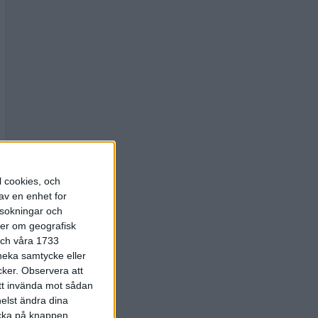
l cookies, och
av en enhet for
rsokningar och
ter om geografisk
 och våra 1733
 neka samtycke eller
cker.
Observera att
att invända mot sådan
elst ändra dina
licka på knappen