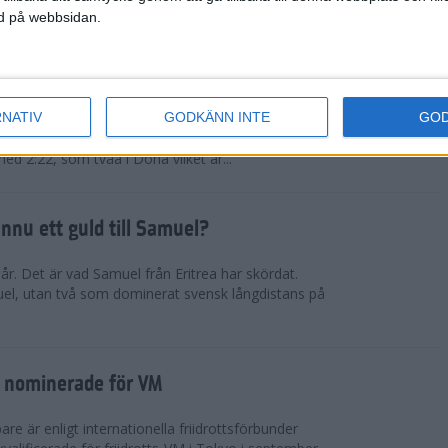
ned på webbsidan.
tiopien åter favorit
RNATIV
GODKÄNN INTE
GO
rna kommer från nationen som fortsätter lansera
fter den andra. Muluhabt Tsega slog personligt
med 2:22, som tvåa i Doha vilket är...
nnu ett guld till Samuel?
r. Det är vad Samuel från Eritrea har skördat.
el, utan två som dominerat svensk långdistans på
 nominerade för VM
e är enligt internationella friidrottsförbunder