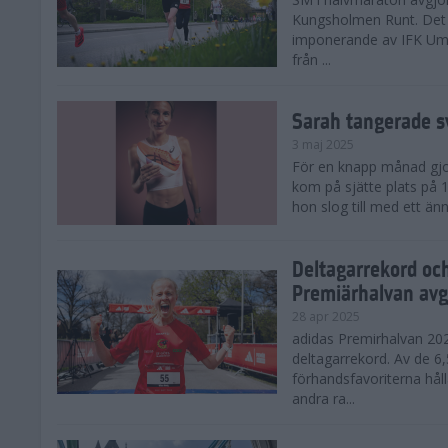
Kungsholmen Runt. Det 
imponerande av IFK Um
från ...
Sarah tangerade s
3 maj 2025
För en knapp månad gjord
kom på sjätte plats på
hon slog till med ett änn
Deltagarrekord oc
Premiärhalvan avg
28 apr 2025
adidas Premirhalvan 20
deltagarrekord. Av de 6
förhandsfavoriterna hål
andra ra...