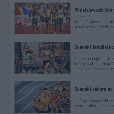
Pihlström och Kra
13 jun 2025
15 000 åskådare i ett ful
se två svenska medeldist
Svenskt årsbästa o
8 jun 2025
Sarah Lahti gjorde sitt 
lördagskvällen kom på f
Paris. Sarah fick tiden 1
Svenskt rekord av
7 jun 2025
24-årige Samuel Pihlströ
svenskt rekord på 1 50