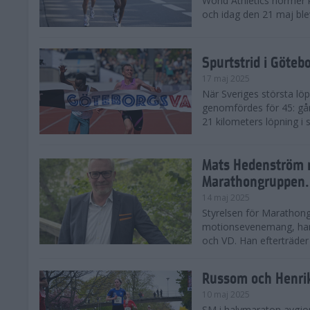
World Athletics normer k
och idag den 21 maj ble
Spurtstrid i Göteb
17 maj 2025
När Sveriges största lö
genomfördes för 45: gån
21 kilometers löpning i
Mats Hedenström 
Marathongruppen.
14 maj 2025
Styrelsen för Marathong
motionsevenemang, har 
och VD. Han efterträder D
Russom och Henri
10 maj 2025
SM i halvmaraton avgjo