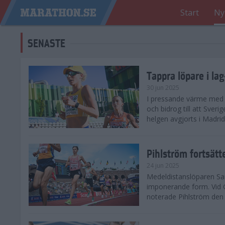
Start
Ny
SENASTE
Tappra löpare i la
30 jun 2025
I pressande värme med 3
och bidrog till att Sveri
helgen avgjorts i Madri
Pihlström fortsätt
24 jun 2025
Medeldistanslöparen Sam
imponerande form. Vid G
noterade Pihlström den 