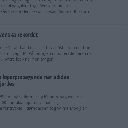
kvinnliga guldet togs överraskande och
eås Evelina Henriksson, medan Samuel Russom
venska rekordet
e Sarah Lahti ett av sitt livs bästa lopp när hon
 10 km i väg-EM. På lördagen imponerade Sarah när
u bättre lopp när hon tanger...
h löparpropaganda när adidas
jordes
25 bjöd på vädermässig löparpropaganda och
,500 anmälda löparna visade sig
la för trycket. I damklassen tog Wilma Modig sin