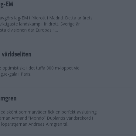
ag-EM
avgörs lag-EM i friidrott i Madrid. Detta är årets
iktigaste landskamp i friidrott. Sverige är
örsta divisionen där Europas 1...
världseliten
optimistiskt i det tuffa 800 m-loppet vid
ue-gala i Paris.
lmgren
 med skönt sommarväder fick en perfekt avslutning.
järnan Armand ”Mondo” Duplantis världsrekord i
löparstjärnan Andreas Almgren til...