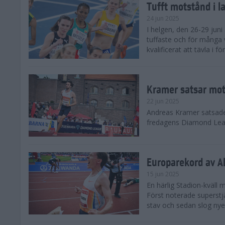
Tufft motstånd i l
24 jun 2025
I helgen, den 26-29 juni 
tuffaste och för många v
kvalificerat att tävla i f
Kramer satsar mot 
22 jun 2025
Andreas Kramer satsade 
fredagens Diamond Leag
Europarekord av A
15 jun 2025
En härlig Stadion-kväll
Först noterade superst
stav och sedan slog nye 