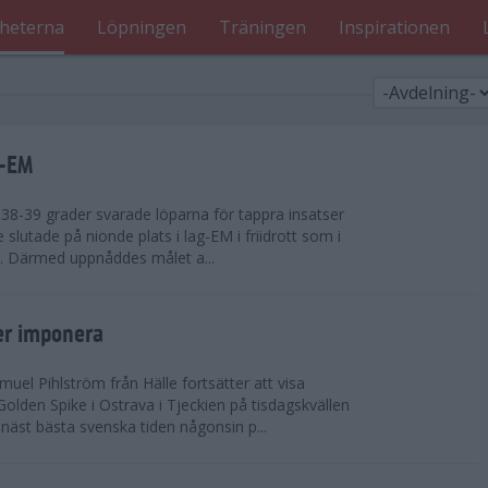
heterna
Löpningen
Träningen
Inspirationen
g-EM
8-39 grader svarade löparna för tappra insatser
ge slutade på nionde plats i lag-EM i friidrott som i
d. Därmed uppnåddes målet a...
er imponera
uel Pihlström från Hälle fortsätter att visa
olden Spike i Ostrava i Tjeckien på tisdagskvällen
näst bästa svenska tiden någonsin p...