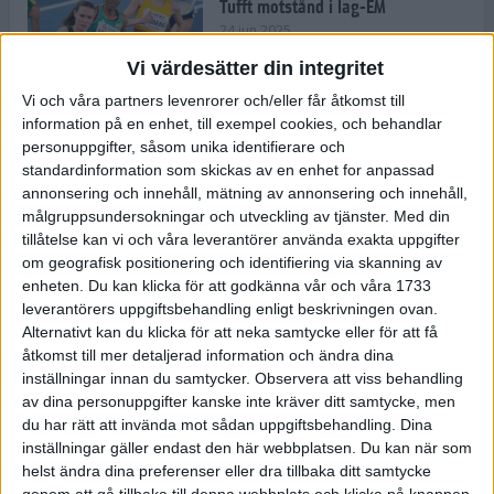
Tufft motstånd i lag-EM
24 jun 2025
Vi värdesätter din integritet
Vi och våra partners levenrorer och/eller får åtkomst till
information på en enhet, till exempel cookies, och behandlar
Kramer satsar mot världseliten
personuppgifter, såsom unika identifierare och
22 jun 2025
standardinformation som skickas av en enhet for anpassad
annonsering och innehåll, mätning av annonsering och innehåll,
målgruppsundersokningar och utveckling av tjänster.
Med din
tillåtelse kan vi och våra leverantörer använda exakta uppgifter
om geografisk positionering och identifiering via skanning av
Europarekord av Almgren
enheten. Du kan klicka för att godkänna vår och våra 1733
15 jun 2025
leverantörers uppgiftsbehandling enligt beskrivningen ovan.
Alternativt kan du klicka för att neka samtycke eller för att få
åtkomst till mer detaljerad information och ändra dina
inställningar innan du samtycker.
Observera att viss behandling
av dina personuppgifter kanske inte kräver ditt samtycke, men
Pihlström och Kramer imponerar
du har rätt att invända mot sådan uppgiftsbehandling. Dina
13 jun 2025
inställningar gäller endast den här webbplatsen. Du kan när som
helst ändra dina preferenser eller dra tillbaka ditt samtycke