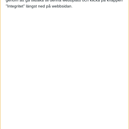
genom att gå tillbaka till denna webbplats och klicka på knappen
"Integritet" längst ned på webbsidan.
Svenskt årsbästa och personligt
rekord av Sarah Lahti
8 jun 2025
Svenskt rekord av Pihlström
7 jun 2025
Sarah Lahtis chans blåste bort
3 jun 2025
adidas Stockholm Marathon slår
alla rekord
31 maj 2025