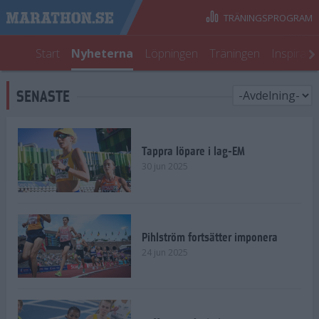
TRÄNINGSPROGRAM
Start
Nyheterna
Löpningen
Träningen
Inspirati
SENASTE
Tappra löpare i lag-EM
30 jun 2025
Pihlström fortsätter imponera
24 jun 2025