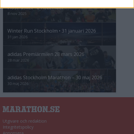
Höstrusket • 8 november
8 nov 2025
Winter Run Stockholm • 31 januari 2026
31 jan 2026
adidas Premiärmilen 28 mars 2026
28 mar 2026
adidas Stockholm Marathon – 30 maj 2026
30 maj 2026
Utgivare och redaktion
Integritetspolicy
Annonsera