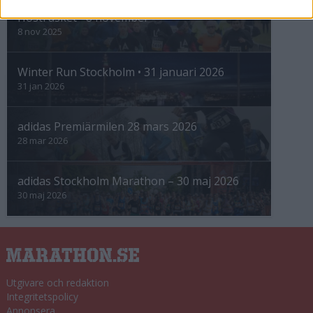
Höstrusket • 8 november
8 nov 2025
Winter Run Stockholm • 31 januari 2026
31 jan 2026
adidas Premiärmilen 28 mars 2026
28 mar 2026
adidas Stockholm Marathon – 30 maj 2026
30 maj 2026
Utgivare och redaktion
Integritetspolicy
Annonsera