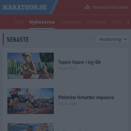
TRÄNINGSPROGRAM
Start
Nyheterna
Löpningen
Träningen
Inspirati
SENASTE
Tappra löpare i lag-EM
30 jun 2025
Pihlström fortsätter imponera
24 jun 2025