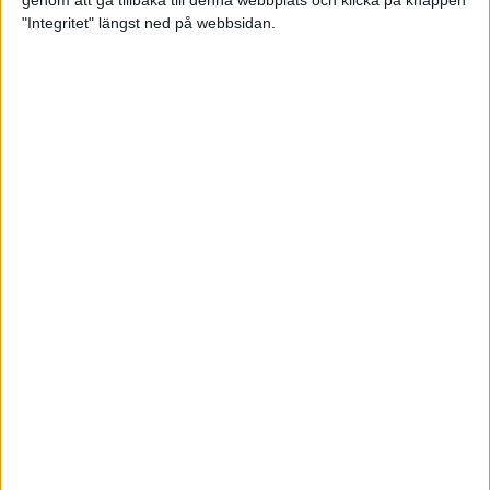
genom att gå tillbaka till denna webbplats och klicka på knappen
"Integritet" längst ned på webbsidan.
Svenskt årsbästa och personligt
rekord av Sarah Lahti
8 jun 2025
Svenskt rekord av Pihlström
7 jun 2025
Sarah Lahtis chans blåste bort
3 jun 2025
adidas Stockholm Marathon slår
alla rekord
31 maj 2025