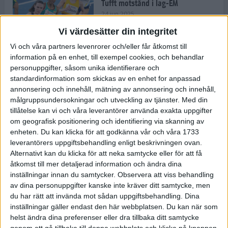
Tufft motstånd i lag-EM
24 jun 2025
Vi värdesätter din integritet
Vi och våra partners levenrorer och/eller får åtkomst till
information på en enhet, till exempel cookies, och behandlar
Kramer satsar mot världseliten
personuppgifter, såsom unika identifierare och
22 jun 2025
standardinformation som skickas av en enhet for anpassad
annonsering och innehåll, mätning av annonsering och innehåll,
målgruppsundersokningar och utveckling av tjänster.
Med din
tillåtelse kan vi och våra leverantörer använda exakta uppgifter
om geografisk positionering och identifiering via skanning av
Europarekord av Almgren
enheten. Du kan klicka för att godkänna vår och våra 1733
15 jun 2025
leverantörers uppgiftsbehandling enligt beskrivningen ovan.
Alternativt kan du klicka för att neka samtycke eller för att få
åtkomst till mer detaljerad information och ändra dina
inställningar innan du samtycker.
Observera att viss behandling
av dina personuppgifter kanske inte kräver ditt samtycke, men
Pihlström och Kramer imponerar
du har rätt att invända mot sådan uppgiftsbehandling. Dina
13 jun 2025
inställningar gäller endast den här webbplatsen. Du kan när som
helst ändra dina preferenser eller dra tillbaka ditt samtycke